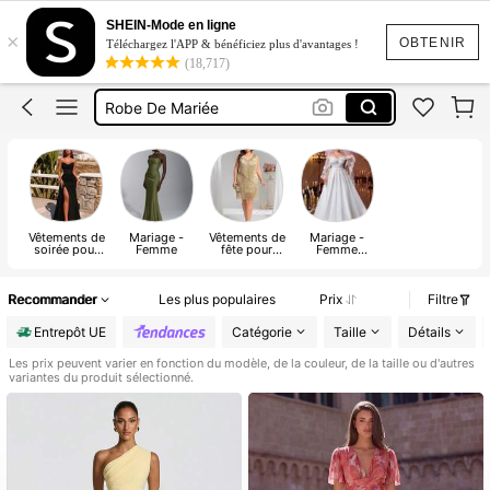
Robe De Soirée
SHEIN-Mode en ligne
×
Robe Mariage
OBTENIR
Téléchargez l'APP & bénéficiez plus d'avantages !
(18,717)
Robe De Mariée
Robe Mariage Invite
Robe Cocktail
Robe De Soirée
Vêtements de
Mariage -
Vêtements de
Mariage -
soirée pour
Femme
fête pour
Femme
femmes
femmes
Grande Taille
grandes tailles
Recommander
Les plus populaires
Prix
Filtre
Entrepôt UE
Catégorie
Taille
Détails
Les prix peuvent varier en fonction du modèle, de la couleur, de la taille ou d'autres
variantes du produit sélectionné.