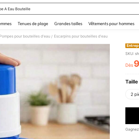
e A Eau Bouteille
and down arrow keys to navigate search Dernière recherche and Rechercher et Tr
femmes
Tenues de plage
Grandes tailles
Vêtements pour hommes
Pompes pour bouteilles d'eau
Escarpins pour bouteilles d'eau
/
Entrep
SKU: s
Dès
PR
Taille
2 p
Gagnez