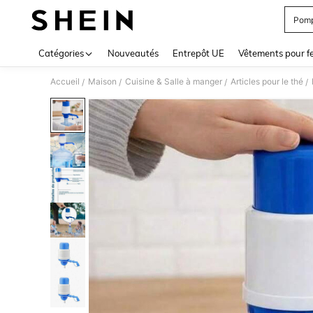
Pomp
Use up 
Catégories
Nouveautés
Entrepôt UE
Vêtements pour 
Accueil
Maison
Cuisine & Salle à manger
Articles pour le thé
/
/
/
/