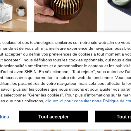
Organisateur de tiroir en plastique pour garde-manger de cuisine, conçu pour empiler et ranger les sachets de thé
Chauffe-théière à bougie, base de chauffe-théière, base de chauffe-théière portable, porte-bougie, service à thé, café au lait, accessoires de cuisine, rentrée scolaire
 cookies et des technologies similaires sur notre site web afin de vous 
9,88€
17,52€
Dès
andé et de vous offrir la meilleure expérience de navigation possibl
Tout accepter" ou définir vos préférences de cookies à tout moment à vot
ut accepter", nous définirons tous les cookies optionnels, qui nous aide
es fonctionnalités améliorées et à personnaliser le contenu et les publici
d'achat avec SHEIN. En sélectionnant "Tout rejeter", vous autorisez l'uti
nt nécessaires qui permettent à notre site web de fonctionner. Vous po
ifiant les paramètres de votre navigateur, mais cela peut affecter le 
 savoir plus sur les cookies que nous utilisons et pour ajuster vos par
lez sélectionner "Gérer les cookies". Pour plus d'informations sur la ma
ées que nous collectons,
cliquez ici pour consulter notre Politique de con
kies
Tout accepter
Tout r