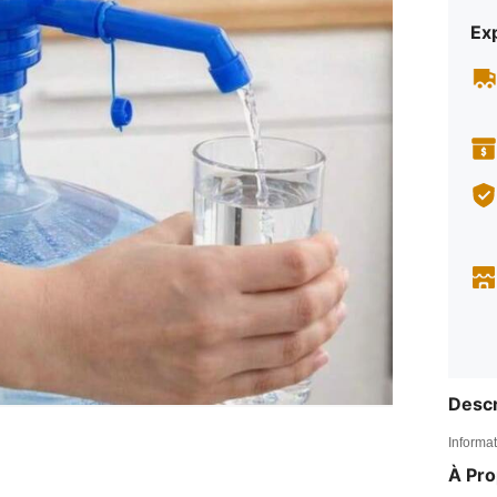
Exp
Descr
Informat
À Pr