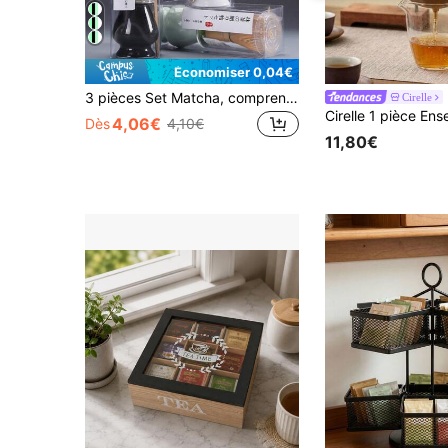
Économiser 0,04€
3 pièces Set Matcha, comprenant un fouet en bambou, une cuillère à thé, un bol en céramique. Ustensiles de thé traditionnels, outils de préparation du thé pour la maison. Set de thé, cadeau d'anniversaire pour les amateurs de matcha et de thé
Cirelle
4,06€
Dès
4,10€
11,80€