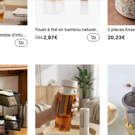
Fouet à thé en bambou naturel Chasen pour préparer la poudre de matcha, outil brosse, set de fouets à matcha, set de thé, fouet à matcha, bol à matcha, rentrée scolaire
Cirelle 1 pièce Ensemble d'infuseur à thé suspendu en forme de parapluie avec base en bois & support en fer, passoire à thé en céramique rétro pour feuilles de thé en vrac, machine à thé suspendue élégante pour la cérémonie du thé à la maison, décoration de bureau artistique unique, cadeau pour les amateurs de thé & utilisation quotidienne
2,87€
20,23€
Dès