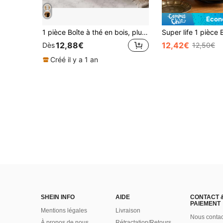
Écon
1 pièce Boîte à thé en bois, plusieurs tailles disponibles, boîte de rangement à compartiments pour sachets de thé, récipient multifonctionnel pour sachets de café, boîte de rangement de bureau à couvercle transparent rabattable pour sachets de thé et feuilles de thé, boîte organisatrice à 9/4 compartiments pour café, collations et sachets de thé, récipient de rangement pour bonbons, décoration créative pour la maison, boîte de rangement en bois avec couvercle en verre transparent, noir/blanc
12,88€
12,42€
Dès
12,50€
Créé il y a 1 an
SHEIN INFO
AIDE
CONTACT 
PAIEMENT
Mentions légales
Livraison
Nous contac
À propos de nous
Rétractation/Retours