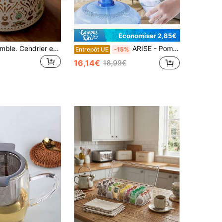
Économiser 2,85€
2 pièces Ensemble. Cendrier en céramique/bol à résidu de thé. Bol en céramique multifonction. Structure à double entonnoir pour un nettoyage facile. Schéma de couleur avec bordure dorée et glaçure céladon, avec des lignes complexes et délicates, dégageant un charme élégant et luxueux. Un ornement de luxe léger pour les salons et les tables à thé. Convient aux salons, bureaux, études et salles de thé - c'est à la fois un article pratique et une pièce décorative qui améliore l'ambiance.
ARISE - Pompe à eau manuelle pour carafe - Distributeur de pression au design compact (12 x 23 cm) - Compatible avec les bouteilles de gallons, maison et camping
Entrepôt UE
-15%
16,14€
18,99€