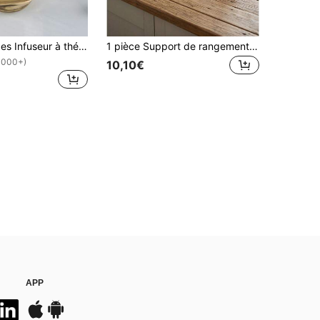
1 pièce/2 pièces Infuseur à thé en acier inoxydable Retour à l'école
1 pièce Support de rangement transparent en acrylique à 8 fentes pour sachets de thé, organisateur multifonction pour capsules de café et paquets de bonbons, présentoir amovible pour cosmétiques et articles divers, organisateur de rangement mural ou de comptoir pour épices de cuisine
1000+)
10,10€
APP