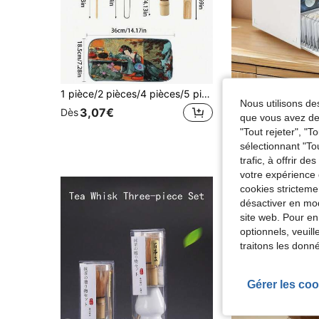
1 pièce/2 pièces/4 pièces/5 pièces Ensemble de thé Matcha en céramique rose en forme de cœur, ustensiles Matcha mignons incluant bol Matcha, fouet et support, cuillère en bambou, tamis. Idéal pour les amateurs de Matcha et les débutants, excellent cadeau pour la Fête des Mères et la rentrée scolaire
Nous utilisons des
3,07€
3,38€
Dès
Dès
que vous avez dem
"Tout rejeter", "
sélectionnant "To
trafic, à offrir d
votre expérience 
cookies stricteme
désactiver en mod
site web. Pour en
optionnels, veuil
traitons les donn
Gérer les coo