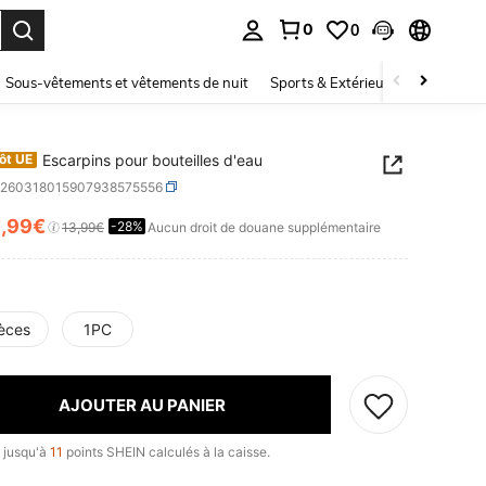
0
0
ouver. Press Enter to select.
Sous-vêtements et vêtements de nuit
Sports & Extérieur
Enfants
Escarpins pour bouteilles d'eau
ôt UE
h260318015907938575556
9
,99€
-28%
ICE AND AVAILABILITY
13,99€
Aucun droit de douane supplémentaire
ièces
1PC
AJOUTER AU PANIER
 jusqu'à
11
points SHEIN calculés à la caisse.