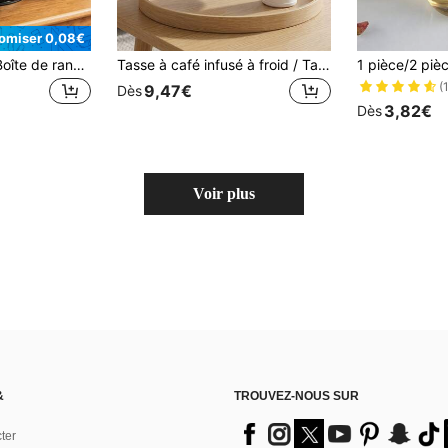
omiser 0,08€
Super life 1 pièce Boîte de rangement en métal, Boîte organisatrice avec séparateur pour sachets de thé, Boîte de rangement alimentaire compartimentée, Convient pour le garde-manger, la cuisine, le réfrigérateur, le placard, Peut stocker les sachets d'assaisonnement, les sachets de collations, etc.
Tasse à café infusé à froid / Tasse à thé infusé / Tasse à fruits infusés. Le choix parfait pour l'été, rafraîchissant et frais. Filtre en maille ultra-fine. Style de design minimaliste, élégant et haut de gamme. Fabriqué en verre borosilicaté épaissi et en plastique polypropylène. Spécifiquement conçu pour le café infusé à froid, convient également pour préparer du thé infusé à froid, des boissons aux fruits infusés, etc., applicable aux boissons froides et chaudes. Conception à couvercle à vis, étanche lorsqu'il est retourné, facile à mettre dans un sac à dos ou un sac à main - profitez de boissons fraîches infusées à froid n'importe quand, n'importe où.
(
9,47€
Dès
3,82€
Dès
Voir plus
&
TROUVEZ-NOUS SUR
ter