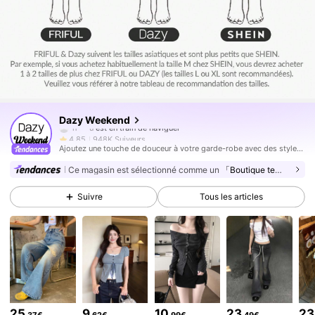
948K Suiveurs
4,85
Dazy Weekend
948K Suiveurs
4,85
Ajoutez une touche de douceur à votre garde-robe avec des styles qui débordent de mignonnerie dans chaque détail.
948K Suiveurs
4,85
Ce magasin est sélectionné comme un
「Boutique tendance」
948K Suiveurs
4,85
Suivre
Tous les articles
948K Suiveurs
4,85
948K Suiveurs
4,85
948K Suiveurs
4,85
948K Suiveurs
4,85
948K Suiveurs
4,85
25
9
10
23
23
,37€
,62€
,99€
,49€