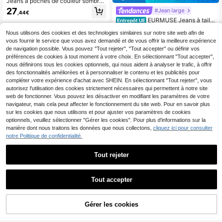
Jeans à poches de couleur sombre
pour femmes - Vêtements de printe
27
#Jean large
,44€
mps décontractés pour femmes en
EURMUSE Jeans à taille
Entrepôt UE
automne
haute et jambes évasées 100% cot
19
,54€
19,56€
Nous utilisons des cookies et des technologies similaires sur notre site web afin de
on pour femmes avec poches diago
nales
vous fournir le service que vous avez demandé et de vous offrir la meilleure expérience
de navigation possible. Vous pouvez "Tout rejeter", "Tout accepter" ou définir vos
préférences de cookies à tout moment à votre choix. En sélectionnant "Tout accepter",
nous définirons tous les cookies optionnels, qui nous aident à analyser le trafic, à offrir
des fonctionnalités améliorées et à personnaliser le contenu et les publicités pour
compléter votre expérience d'achat avec SHEIN. En sélectionnant "Tout rejeter", vous
autorisez l'utilisation des cookies strictement nécessaires qui permettent à notre site
web de fonctionner. Vous pouvez les désactiver en modifiant les paramètres de votre
navigateur, mais cela peut affecter le fonctionnement du site web. Pour en savoir plus
sur les cookies que nous utilisons et pour ajuster vos paramètres de cookies
optionnels, veuillez sélectionner "Gérer les cookies". Pour plus d'informations sur la
manière dont nous traitons les données que nous collectons,
cliquez ici pour consulter
notre Politique de confidentialité.
14
Tout rejeter
Économiser 0,01€
#Denim monochrome
Tout accepter
SHEIN Tall 100% Coton
Entrepôt UE
Jean Taille Haute Jambe Large Bas
18
#Tenues décontractées
,02€
18,03€
Femme Vêtements d'Été Femme Je
AJOUTER AU
Dazy Tall Jeans droits d
Gérer les cookies
Entrepôt UE
an Jambe Large Femme Jean Jamb
CRAQUEZ DES MAINTENANT
étendus pour grandes femmes, styl
PANIER
e Large Femme, Femmes Grandes
30
,09€
e de rue citadin décontracté