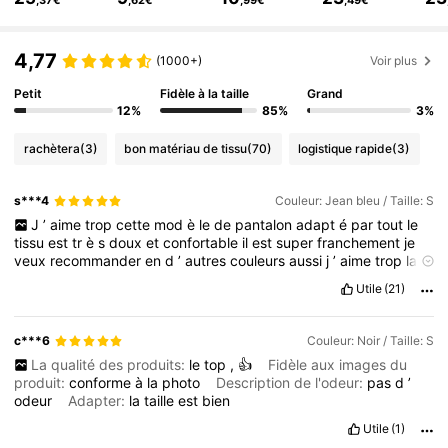
948K Suiveurs
4,85
948K Suiveurs
4,85
4,77
(1000+)
Voir plus
Petit
Fidèle à la taille
Grand
12%
85%
3%
rachètera
(3)
bon matériau de tissu
(70)
logistique rapide
(3)
s***4
Couleur: Jean bleu / Taille: S
J
’
aime
trop
cette
mod
è
le
de
pantalon
adapt
é
par
tout
le
tissu
est
tr
è
s
doux
et
confortable
il
est
super
franchement
je
veux
recommander
en
d
’
autres
couleurs
aussi
j
’
aime
trop
la
mati
è
re
sa
gratte
pas
ç
a
Cole
pas
franchement
j
’
aime
bien
je
Utile
(21)
vous
conseille
fortement
lik
é
svp
J
’
aime
trop
cette
Firma
chemiser
j
’
ai
d
é
j
à
command
é
aussi
en
blanc
franchement
de
super
qualit
é
et
jolie
qui
va
avec
tous
magnifique
rien
à
dire
la
c***6
Couleur: Noir / Taille: S
livraison
aussi
rapide
produit
sans
odeur
,
Fid
è
le
à
l
’
image
La qualité des produits:
le
top
,
👍
Fidèle aux images du
exactement
le
m
ê
me
et
tissu
doux
qui
ne
gratte
pas
qui
bien
produit:
conforme
à
la
photo
Description de l'odeur:
pas
d
’
et
adapt
é
par
tous
,
je
vous
conseille
fortement
les
girls
aller
odeur
Adapter:
la
taille
est
bien
fonc
é
pour
la
couleur
blanc
et
rouge
fonc
é
👌👌👌👌👌👌👌👌👌
👌👌🥰🥰🥰🥰🥰🥰🥰🥰🥰🥰♥️♥️♥️♥️🥰🥰🥰🥰🥰🥰🥰🥰🥰🥰🥰🥰👌
Utile
(1)
👌👌👌👌👌
👌👌👌👌👌👌👌👌👌👌👌🥰🥰🥰🥰🥰🥰🥰🥰🥰🥰