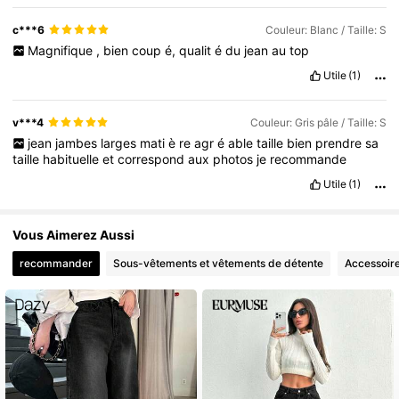
♥️♥️♥️♥️🥰🥰🥰🥰🥰🥰🥰🥰🥰🥰🥰🥰🥰♥️♥️♥️♥️♥️♥️♥️♥️♥️♥️🥰🥰
🥰🥰🥰🥰🥰🥰🥰♥️♥️♥️♥️♥️🥰🥰🥰🥰🥰
👌👌👌👌🥰🥰🥰🥰🥰🥰🥰🥰
c***6
Couleur: Blanc / Taille: S
🥰🥰♥️♥️♥️♥️🥰🥰🥰🥰🥰🥰🥰🥰🥰🥰🥰🥰🥰♥️♥️♥️♥️♥️♥️♥️♥️♥️♥️
Magnifique
,
bien
coup
é,
qualit
é
du
jean
au
top
🥰🥰🥰🥰🥰🥰🥰🥰🥰♥️♥️♥️♥️♥️🥰🥰🥰🥰🥰
Utile
(1)
v***4
Couleur: Gris pâle / Taille: S
jean
jambes
larges
mati
è
re
agr
é
able
taille
bien
prendre
sa
taille
habituelle
et
correspond
aux
photos
je
recommande
Utile
(1)
Vous Aimerez Aussi
recommander
Sous-vêtements et vêtements de détente
Accessoir