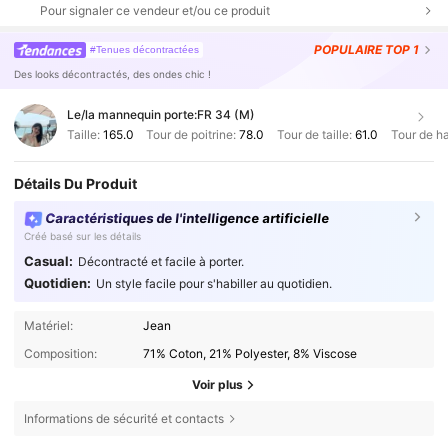
Pour signaler ce vendeur et/ou ce produit
POPULAIRE
TOP 1
#Tenues décontractées
Des looks décontractés, des ondes chic !
Le/la mannequin porte:
FR 34 (M)
Taille:
165.0
Tour de poitrine:
78.0
Tour de taille:
61.0
Tour de h
Détails Du Produit
Caractéristiques de l'intelligence artificielle
Créé basé sur les détails
Casual:
Décontracté et facile à porter.
Quotidien:
Un style facile pour s'habiller au quotidien.
Matériel:
Jean
Composition:
71% Coton, 21% Polyester, 8% Viscose
Voir plus
Informations de sécurité et contacts