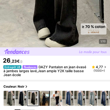
1/10
26
,23€
DAZY Pantalon en jean évasé
4,77
Entrepôt UE
à jambes larges lavé,Jean ample Y2K taille basse
(1000+)
Jean école
Couleur: Noir