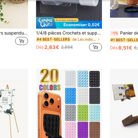
Économiser 0,02€
1/2/3 pièces Paniers suspendus pour plantes d'intérieur, paniers de rangement tressés à la main, convenant aux plantes de moins de 4 pouces, support mural pour plantes d'intérieur, pot de fleurs mural d'intérieur, pot de fleurs suspendu, panier suspendu pour plantes de salon, ornement suspendu décoratif
1/4/8 pièces Crochets et supports de tringle à rideaux auto-adhésifs réglables, supports de tringle muraux sans perçage, polyvalents pour salle de bain, cuisine et hôtel, convient pour les tringles à rideaux de 1-2 cm de diamètre, convient pour une utilisation dans la salle de bain
Panier de basket en acier au carbone pour intérieur, peut accueilli
-1%
de Les indispensables de l'été Supports et étagère
#4 BEST-SELLERS
#1 BEST-SELL
2,83€
Dès
2,85€
6,51€
Dès
6