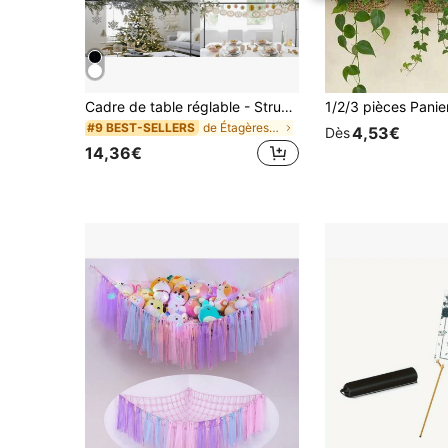
Cadre de table réglable - Structure en fer robuste, extensible de 2,6 pieds à 8,5 pieds - Mariage, anniversaire, Halloween, Noël décoration - Sans électricité nécessaire, décoration de fête événement maison - Arche de fête solide, design de haute qualité, exposition de vacances, exclusif pour les passionnés du DIY
de Étagères de rangement de bureau
#9 BEST-SELLERS
4,53€
Dès
14,36€