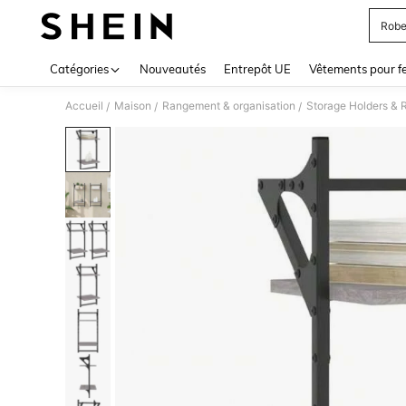
Robe
Use up 
Catégories
Nouveautés
Entrepôt UE
Vêtements pour 
Accueil
Maison
Rangement & organisation
Storage Holders & 
/
/
/