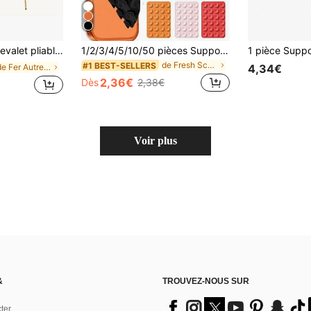
de bienvenue de mariage et de poster, grand chevalet de peinture métallique réglable avec base noire
1/2/3/4/5/10/50 pièces Support de téléphone à ventouse double face en silicone, 24 ventouses par côté, 20 couleurs disponibles, design universel épaissi convenant pour le bureau, les carreaux et les murs de salle de bain, accessoires de téléphone, support de téléphone poulpe, accessoires de téléphone, support de téléphone adhésif, support de téléphone, rentrée scolaire
de Fresh School Living Supports et étagères de ran
#1 BEST-SELLERS
de Fer Autres supports et étagères de rangement
4,34€
2,36€
Dès
2,38€
Voir plus
&
TROUVEZ-NOUS SUR
ter