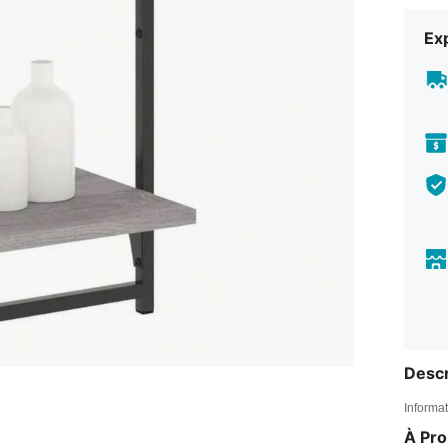
Exp
Descr
Informat
À Pr