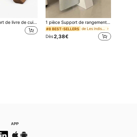
1 pièce Support de livre de cuisine en bois fait main, style rustique de ferme, convient pour les comptoirs de cuisine et les armoires !
1 pièce Support de rangement pour balance, Support de rangement multifonctionnel pour balance électronique, Rangement à fentes gain de place, Support d'empilage de dossiers, Convient pour les petits espaces tels que les salles de bain/cuisines/salons/armoires, Étagère verticale, Rangement, Support
de Les indispensables de l'été Supports et étagère
#8 BEST-SELLERS
2,38€
Dès
APP