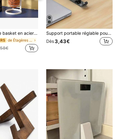
r un ballon de basket, de football, de volley-ball. Convient pour la maison, la chambre, le salon, l'école et d'autres endroits
Support portable réglable pour ordinateur portable - Pliable, support universel pour ordinateur portable/tablette, conception de refroidissement, réglage d'angle ergonomique, convient à tous les ordinateurs, matériau en plastique, compact et léger, support de refroidissement, support pour ordinateur portable, support de bureau pliable, peut soulever un téléphone/une tablette, convient pour une utilisation à la maison ou au bureau, base stable
de Étagères de sol
ERS
3,43€
Dès
,58€