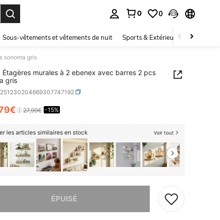
0
0
ouver. Press Enter to select.
Sous-vêtements et vêtements de nuit
Sports & Extérieur
Enfants
s sonoma gris
 Étagères murales à 2 ebenex avec barres 2 pcs
 gris
h251230204669307747192
,79€
-15%
ICE AND AVAILABILITY
27,99€
er les articles similaires en stock
Voir tout
 ce produit est épuisé.
ÉPUISÉ