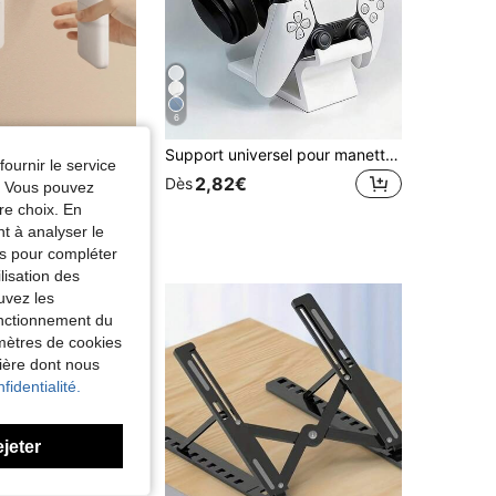
6
1/2/10pcs Support magnétique pour télécommande - Organisateur de télécommande, montage mural flottant, installation sans perçage, support mural en silicone pour télécommande, support TV et outils, convient pour la rentrée scolaire
Support universel pour manette de jeu & casque 3-en-1, support de manette de jeu, organisateur de bureau gain de place, étagère de rangement pour casque pour les joueurs passionnés et les utilisateurs occasionnels, étagère de rangement, accessoire de jeu de bureau, décoration de salle de jeu
fournir le service
de Agencement des dortoirs Supports et étagères de
ERS
2,82€
Dès
e. Vous pouvez
re choix. En
nt à analyser le
tés pour compléter
lisation des
uvez les
fonctionnement du
amètres de cookies
nière dont nous
fidentialité.
ejeter