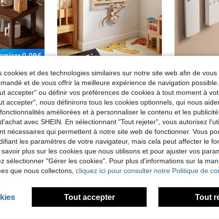
omiser 0,09€
de cuisine, porte-tasse à café, présentoir ouvert pour rouge à lèvres, parfum et tasse de thé, organisateur de comptoir gain de place
Étagères flottantes pour mur, décor de chambre maison, étagères à livres en bois naturel montées au mur avec barre à serviettes, bibliothèque suspendue
 cookies et des technologies similaires sur notre site web afin de vous 
#2 BEST-SELL
8,84€
Dès
8,87€
andé et de vous offrir la meilleure expérience de navigation possibl
2,58€
Dès
Tout accepter" ou définir vos préférences de cookies à tout moment à vot
ut accepter", nous définirons tous les cookies optionnels, qui nous aide
es fonctionnalités améliorées et à personnaliser le contenu et les publici
d'achat avec SHEIN. En sélectionnant "Tout rejeter", vous autorisez l'uti
nt nécessaires qui permettent à notre site web de fonctionner. Vous po
ifiant les paramètres de votre navigateur, mais cela peut affecter le 
 savoir plus sur les cookies que nous utilisons et pour ajuster vos par
lez sélectionner "Gérer les cookies". Pour plus d'informations sur la ma
ées que nous collectons,
cliquez ici pour consulter notre Politique de con
kies
Tout accepter
Tout r