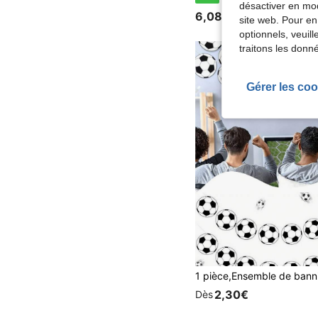
désactiver en mod
6,08€
site web. Pour en
optionnels, veuil
traitons les donn
Gérer les coo
2,30€
Dès