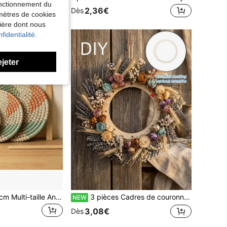
fonctionnement du
2,36€
Dès
amètres de cookies
nière dont nous
fidentialité.
ejeter
1 pièce 15/20/25cm Multi-taille Antidérapant Isolation thermique Tressé en herbe de mer naturelle Set de table rond, Rayures de couleur bohème Épais 1,2cm Résistant à la chaleur Sous-verre de table à manger pour cuisine Dîner quotidien Mariage Décoration d'été pour la maison
3 pièces Cadres de couronne en bois non finis, convenant pour la décoration de jardin pour adultes, les décorations suspendues pour les fêtes de mariage et de vacances, les artisanats de peinture graffiti sur bois, les décorations suspendues pour les fêtes à la maison et les vacances, cadeau parfait pour l'anniversaire et les vacances pour les amis, applicable pour les mariages
NEW
3,08€
Dès