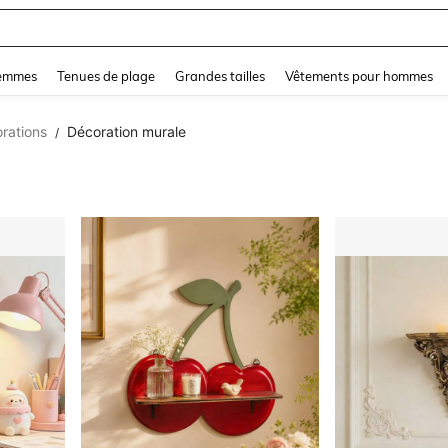
and down arrow keys to navigate search Dernière recherche and Rechercher et Tr
femmes
Tenues de plage
Grandes tailles
Vêtements pour hommes
rations
Décoration murale
/