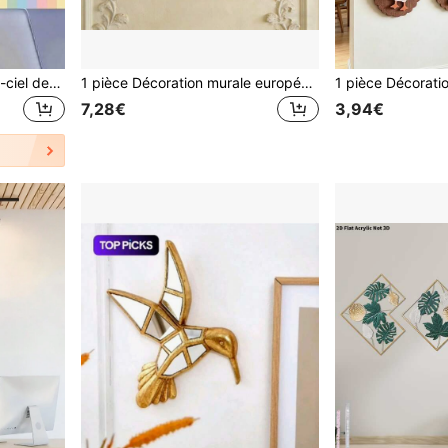
Bordure décorative arc-en-ciel de style bohème, amovible et auto-adhésive. Convient pour les tableaux noirs, les babillards, les écoles, les maisons, les bureaux, les fêtes de rentrée scolaire, la décoration de campus, les fournitures de bureau des enseignants
1 pièce Décoration murale européenne rétro d'un ange Cupidon, décoration murale d'intérieur pour le salon, l'entrée
7,28€
3,94€