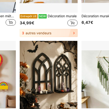
1 pièce Décoration murale en métal Lotus, Œuvre murale Lotus noir creuse, Signe de yoga Fleur métallique Contour mural pour chambre à coucher, salle de bain, cuisine, bureau, jardin, décoration d'hôtel, installation facile. Meilleurs cadeaux de Noël, décorations de Noël pour la maison
Décoration murale
Entrepôt UE
NEW
6,47€
34,99€
3
autres vendeurs