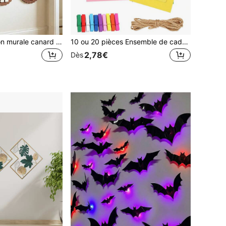
1 pièce Décoration murale canard vintage mignon, convient pour la décoration de salle de jeux, chambre de filles ou de garçons, oie amusante, cadeau artistique créatif, décoration de Noël, décoration d'intérieur
10 ou 20 pièces Ensemble de cadres photo muraux avec pinces et corde; Cadres photo en papier disponibles en plusieurs couleurs; Parfait pour la décoration murale de la maison et du bureau, la décoration de pinces photo DIY, la décoration de fête, la décoration d'anniversaire, le mur de photos de remise des diplômes, le cadeau de la fête des mères, la décoration d'événement et le mur de photos de famille; Disponible en 3 tailles
2,78€
Dès