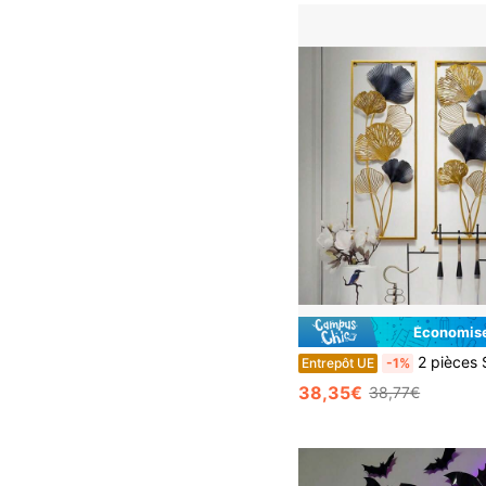
Économise
2 pièces Sculpture de feuilles de ginkgo Futchoy, décoration murale en métal, décoration murale 85*31
Entrepôt UE
-1%
38,35€
38,77€