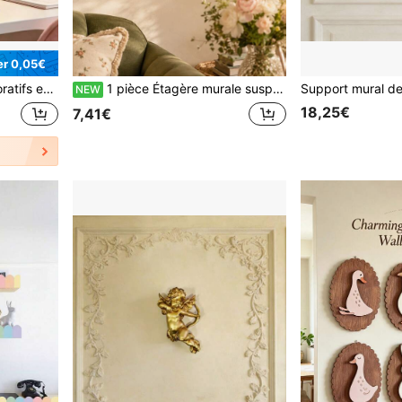
r 0,05€
écoration de scène d'anniversaire, de mariage, excellent cadeau de pendaison de crémaillère.
1 pièce Étagère murale suspendue en forme de cerise rouge, étagère murale créative en forme de fruit, étagère de rangement décorative en cerise, étagère d'affichage murale, étagère d'affichage pour petits objets dans le salon, la chambre, l'entrée, étagère d'affichage pour aromathérapie, cadre photo, bougie, plante en pot, décoration murale simple et amusante pour la maison, étagère de rangement murale suspendue, étagère de rangement murale, organisateur d'espace pour appartement et dortoir
NEW
18,25€
7,41€