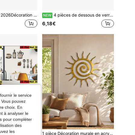
2026Décoration murale tissée à franges pour la décoration de la maison et de la maison d'hôtes, décoration murale pour la chambre et le salon.
4 pièces de dessous de verre en bois imprimés à plat 2D, double usage décoration murale et de table, décoration douce thème cuisine, tapis isolants de table de salle à manger, décoration murale, convient pour les anniversaires et diverses fêtes
NEW
6,18€
fournir le service
e. Vous pouvez
re choix. En
nt à analyser le
tés pour compléter
lisation des
uvez les
2D Plat, 7 pièces Plaques décoratives en bois, Décoration de fête, Cadeau de vacances parfait, Décoration murale, Convient pour toutes les occasions, Vintage, Pastoral, Maison, Style ferme de campagne Décoration murale - Panneaux en bois, Convient pour la cuisine de la maison, la salle à manger, Panneaux de campagne de forme asymétrique, Plaques décoratives multi-accrochage, Utilisé pour Noël, Thanksgiving, Panneaux et plaques décoratives
1 pièce Décoration murale en acrylique 2D plate vintage en spirale de soleil, résistante aux intempéries, convient pour la décoration intérieure et extérieure, s'adapte à la cour, au porche, au salon, aux scènes de mariage et de Noël, installation facile, dos auto-adhésif, décoration murale artistique pour le salon, la cour extérieure, le balcon