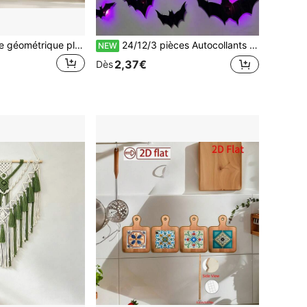
Décoration murale géométrique plate 2D en acrylique Monstera, luxe moderne, schéma de couleurs vert foncé & or, convient pour le salon/la chambre/l'entrée, pour les amateurs du style nordique/luxe/verdure tropicale
24/12/3 pièces Autocollants 3D de chauve-souris phosphorescents, Décalcomanies murales lumineuses d'Halloween, Autocollants de fenêtre effrayants amovibles pour porte de garage, jardin, maison, fête, bar
NEW
2,37€
Dès