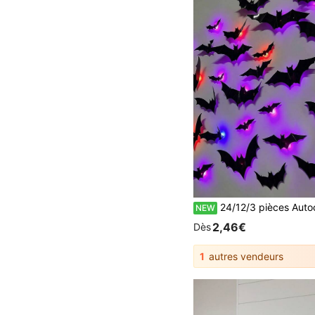
24/12/3 pièces Autocollants de chauve-souris 3D phosphorescents, Décalcomanies murales lumineuses d'Halloween, Autocollants de fenêtre effrayants a
NEW
2,46€
Dès
1
autres vendeurs