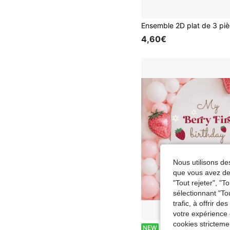
4,60€
Nous utilisons des
que vous avez dem
"Tout rejeter", "
sélectionnant "To
trafic, à offrir d
votre expérience 
cookies stricteme
1 pièce Autocollant mural My Berry First Birthday, Autocollant mural pour fête d'anniversaire 1 an de bébé fille, Décoration de fête thème fraise, Four
NEW