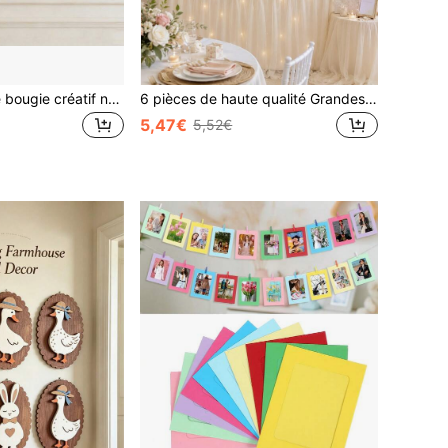
Support mural de bougie créatif nordique, support de bougie de décoration murale intérieure, support de bougie sculpté à la française, support de bougie mural rétro européen en résine avec relief pour le salon
6 pièces de haute qualité Grandes fleurs artificielles de pivoines de simulation de 29,97 cm*6, ensemble de fleurs en papier fait main de haute qualité pour la décoration murale de mariage, l'arrangement de fenêtre en arc, le décor de fête d'anniversaire, la décoration murale de la maison
5,47€
5,52€