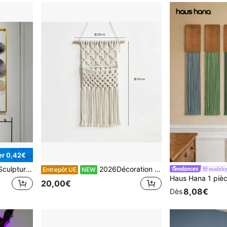
r 0,42€
*5cm, décorations de Noël dorées pour la maison, cadeaux de Noël, décoration de Noël
2026Décoration murale en tapisserie tissée, décoration murale en filet pour le rangement des fleurs séé, décoration murale pour salon et chambre à coucher.
madeb
Entrepôt UE
NEW
20,00€
8,08€
Dès