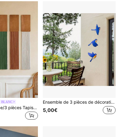
Ensemble de 3 pièces de décoration murale en bois d'oiseau bleu, décoration murale en bois d'oiseau volant, décoration murale d'art folklorique rustique, décoration unique intérieure/extérieure, convient pour la maison, le salon, la chambre, la cuisine et le bureau des amateurs d'oiseaux
y BLANC
Haus Hana 1 pièce/3 pièces Tapisserie à franges en bois de couleur unie, 5 couleurs disponibles, décoration murale de style bohème pour la maison et l'hébergement, convient pour la décoration de la chambre, du salon et de l'entrée
5,00€