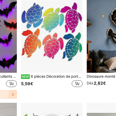
movibles pour porte de garage, jardin, maison, fête, bar
6 pièces Décoration de porte de navire de croisière, aimants en forme d'animaux pour serviette et voiture, autocollants. Décoration de porte de navire de croisière océanique, décoration amusante pour réfrigérateur (tortue de mer)
NEW
2,82€
Dès
5,59€