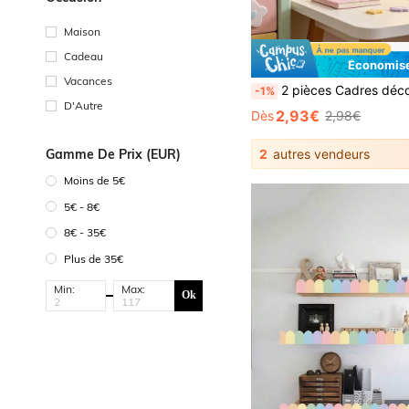
Maison
Cadeau
Économise
Vacances
2 pièces Cadres décoratifs en bois rose et violet pour interrupteur, Couvercle de protection anti-poussière pour interrupteur à bouton, Installation facile pour la décoration murale du salon, de la chambre, de la cuisine, sans électricité requise; Convient pour la d
-1%
D'Autre
2,93€
Dès
2,98€
Gamme De Prix (EUR)
2
autres vendeurs
Moins de 5€
5€ - 8€
8€ - 35€
Plus de 35€
Min:
Max:
Ok