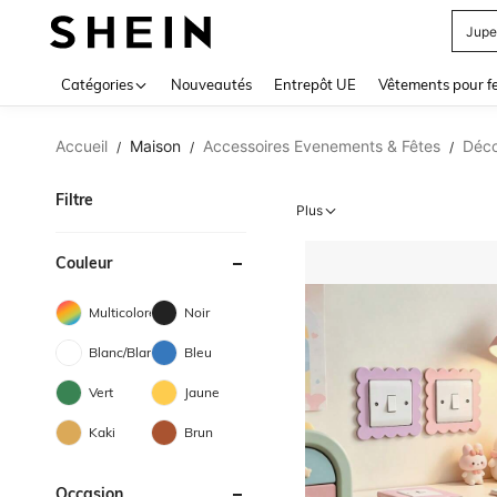
Jupe
Use up 
Catégories
Nouveautés
Entrepôt UE
Vêtements pour 
Accueil
Maison
Accessoires Evenements & Fêtes
Déco
/
/
/
Filtre
Plus
Couleur
Multicolore
Noir
Blanc/Blanche
Bleu
Vert
Jaune
Kaki
Brun
Occasion