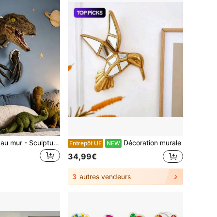
Dinosaure monté au mur - Sculpture de buste de dinosaure 3D monté au mur, réaliste, effet d'explosion perçant le mur, suspendu, décoration de vélociraptor, convient pour la maison, le bureau, les décorations de fête, les accessoires.
Décoration murale
Entrepôt UE
NEW
34,99€
3
autres vendeurs