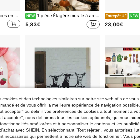
Ensemble 2D plat de 3 pièces en acrylique fantastique comprenant train, soleil, montgolfière - Design créatif arc-en-ciel & nuage, convient pour un cadeau toutes saisons, pièce d'art amusante, bois durable, plaque décorative, designer d'intérieur
1 pièce Étagère murale à arche gothique, style fenêtre d'église noire, support d'affichage mural, étagère de rangement pour petits ornements de bougies en pierre de cristal, décoration murale de maison sombre et mystérieuse, décoration murale pour salon, chambre, entrée, bureau, décoration de chambre thème lune, étoile et magie, ornement mural de style sorcière, plateau d'affichage de cristal, support mural pour bougies d'aromathérapie, étagère décorative de style château vintage
NEW
Entrepôt UE
NEW
5,83€
23,00€
 cookies et des technologies similaires sur notre site web afin de vous 
andé et de vous offrir la meilleure expérience de navigation possibl
Tout accepter" ou définir vos préférences de cookies à tout moment à vot
ut accepter", nous définirons tous les cookies optionnels, qui nous aide
es fonctionnalités améliorées et à personnaliser le contenu et les publici
d'achat avec SHEIN. En sélectionnant "Tout rejeter", vous autorisez l'uti
nt nécessaires qui permettent à notre site web de fonctionner. Vous po
nitures pour fête d'anniversaire 1 an de bébé fille
1 pièce Décoration murale en fer de chèvre en métal pour intérieur/extérieur, convient pour le salon, la maison et le jardin, parfait pour la décoration printanière.
NEW