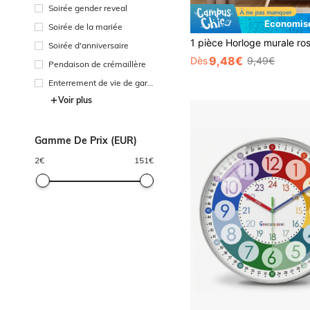
Soirée gender reveal
Économise
Soirée de la mariée
Soirée d'anniversaire
9,48€
Dès
9,49€
Pendaison de crémaillère
Enterrement de vie de garç
on
Voir plus
Gamme De Prix (EUR)
2
€
151
€