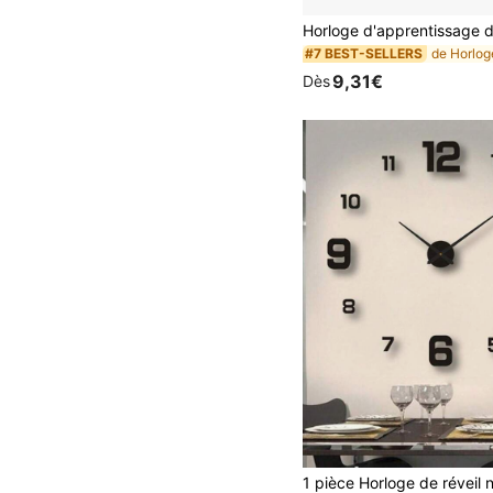
#7 BEST-SELLERS
9,31€
Dès