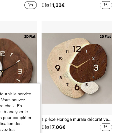
11,22€
Dès
fournir le service
e. Vous pouvez
re choix. En
nt à analyser le
tés pour compléter
1 pièce Horloge murale décorative d'art minimaliste et créative, mouvement à quartz ultra-silencieux, sans bruit de tic-tac, convient pour la décoration de chambre, la décoration de maison, la décoration de salon, la décoration murale de chambre, la décoration de salle de classe, la décoration de cuisine, la décoration de bureau, la décoration de restaurant, la décoration de maison, la décoration de rentrée scolaire, la surprise scolaire, la saison de rentrée scolaire, la décoration de mariage, le cadeau d'anniversaire d'un ami, la décoration de maison et les fournitures scolaires.
1 pièce Horloge murale décorative créative abstraite, mouvement à quartz super silencieux, sans tic-tac, convient pour la décoration du salon, de la chambre, du bureau, de la salle à manger et du café, cadeau de décoration parfait pour la maison pour les amis et la famille
lisation des
17,06€
Dès
uvez les