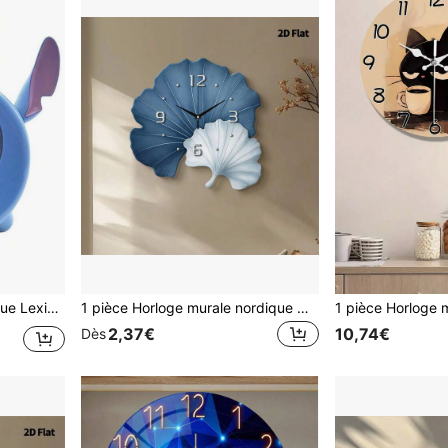
nder RLT100D Bleu
1 pièce Horloge murale nordique Ginkgo 12-16 pouces, mouvement à quartz ultra-silencieux, convient pour le salon, la chambre, la salle de classe, la cuisine, le bureau, la salle à manger, la maison, le dortoir, la décoration murale d'hôtel, cadeau de pendaison de crémaillère parfait pour les amis et la famille
2,37€
10,74€
Dès