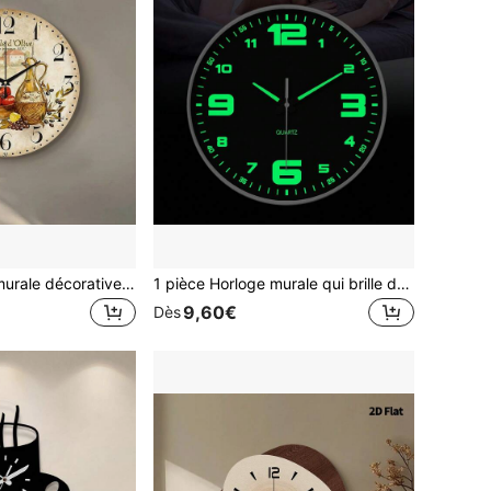
1 pièce Horloge murale décorative en bois de style vintage campagnard avec motif d'huile d'olive de Provence et de tomate, horloge à quartz silencieuse, décoration spirituelle pour le salon, la cuisine, la chambre, le bureau, la fête de jardin en extérieur, l'art mural, cadeau pour les amateurs de cuisine, 10 pouces 12 pouces 14 pouces 16 pouces (sans trotteuse, pile non incluse)
1 pièce Horloge murale qui brille dans le noir, design créatif, horloge murale silencieuse, convient pour le salon, la chambre à coucher, la décoration de la pièce, la décoration de la maison, la cuisine, la décoration de bureau, la décoration de Pâques et du printemps, peut être offerte en cadeau à des amis. Tailles disponibles : 8 pouces, 10 pouces, 12 pouces (piles non incluses) (nécessite une absorption suffisante de la lumière pour briller). Décoration murale, décoration de chambre, décoration de dortoir, décoration de rentrée scolaire
9,60€
Dès