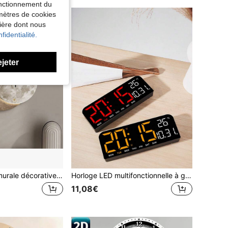
fonctionnement du
amètres de cookies
nière dont nous
fidentialité.
ejeter
1 pièce Horloge murale décorative minimaliste et créative en forme de lune, mouvement à quartz ultra-silencieux, sans bruit de tic-tac, convient pour décorer le salon, la chambre, le bureau, la cuisine et le café, cadeau décoratif parfait pour les amis et la famille, peut être utilisé pour la décoration de la chambre, la décoration de la chambre à coucher, la décoration du dortoir, la décoration de la rentrée scolaire, la surprise scolaire, la décoration de la maison et les fournitures d'étude
Horloge LED multifonctionnelle à grand écran de conception minimaliste, peut être suspendue ou posée
11,08€