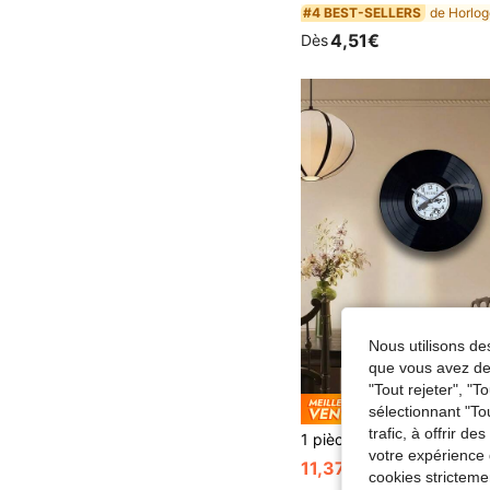
#4 BEST-SELLERS
4,51€
Dès
Nous utilisons des
que vous avez dem
"Tout rejeter", "
Économise
sélectionnant "To
trafic, à offrir d
votre expérience 
11,37€
11,48€
cookies stricteme