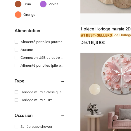
Brun
Violet
Orange
Alimentation
#1 BEST-SELLERS
Alimenté par piles (autres
16,38€
Dès
batteries)
Aucune
Connexion USB ou autre ali
mentation CC
Alimenté par piles (pile bou
ton/pile plate)
Type
Horloge murale classique
Horloge murale DIY
Occasion
Soirée baby shower