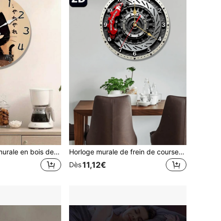
1 pièce Horloge murale en bois de style japonais avec chat noir mignon 10/12 pouces - Alimentée par pile, horloge circulaire silencieuse et affaissée, convient pour décorer les pièces esthétiques, les salons, les chambres, les maisons, les cuisines, les cafés, cadeau de vacances idéal (sans pile)
Horloge murale de frein de course silencieuse de 10-12 pouces - Thème de course moderne, design de disque de frein rouge, mouvement à quartz, construction en bois - Convient pour le salon, le garage, le bureau, la chambre de garçon - Cadeau parfait pour les passionnés de course (piles AA non incluses)
11,12€
Dès