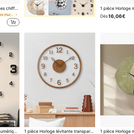
Horloge d'apprentissage des chiffres colorée pour enfants, horloge quartz silencieuse ronde de 20 à 30 cm, fonctionnant sur pile AA - convient pour la chambre, la chambre d'enfant, le salon, la décoration de la classe et les cadeaux (piles non incluses) Décoration d'intérieur
de Horloges murales
16,06€
Dès
1 pièce Horloge de réveil numérique minimaliste et silencieuse, convient pour la décoration de la maison, le bureau, la chambre, l'école, les vacances, les cadeaux, les anniversaires, les remises de diplômes, les dortoirs, la rentrée scolaire
1 pièce Horloge lévitante transparente minimaliste, design de pointeur en forme de feuille créative, texture en bois, silencieuse sans tic-tac, convient pour le salon, la chambre, la cuisine, le bureau et la décoration de vacances. Horloge de décoration de chambre, horloge de décoration murale, décoration de chambre, décoration de dortoir, décoration de la maison pour la rentrée scolaire