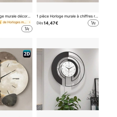
t de tic-tac, convient pour décorer le salon, la chambre, le bureau, la cuisine et le café, cadeau décoratif parfait pour les amis et la famille, peut être utilisé pour la décoration de la chambre, la décoration de la chambre à coucher, la décoration du dortoir, la décoration de la rentrée scolaire, la surprise scolaire, la décoration de la maison et les fournitures scolaires.
1 pièce Horloge murale à chiffres romains d'art abstrait, mouvement à quartz ultra-silencieux, sans bruit de tic-tac, convient pour décorer le salon, la chambre, le bureau, la cuisine, la boulangerie et le café, cadeau décoratif parfait pour les amis et la famille, peut être utilisé pour la décoration de la chambre, la décoration de la chambre à coucher, la décoration de la chambre d'étudiant, la décoration de la rentrée scolaire, la surprise scolaire, la décoration de la maison et les fournitures scolaires
de Horloges murales
S
14,47€
Dès