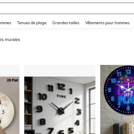
and down arrow keys to navigate search Dernière recherche and Rechercher et Tr
femmes
Tenues de plage
Grandes tailles
Vêtements pour hommes
es murales