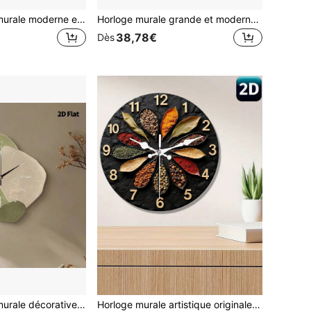
1 pièce Horloge murale moderne et de luxe, sans éclairage, alimentée par un mouvement à quartz, design asymétrique en bois, fonctionne sur piles (piles non incluses), convient pour la décoration de la maison, de la cuisine, de la chambre, du café, de la salle de musique, cadeau de Noël, cadeau du Nouvel An, cadeau pour les amis
Horloge murale grande et moderne, minimaliste, peinte en fer. Horloge métallique créative avec cadran en marbre, silencieuse sans tic-tac. Convient pour la chambre, le salon, la décoration de la boutique et de la maison
38,78€
Dès
1 pièce Horloge murale décorative d'art abstrait, mouvement à quartz ultra-silencieux, sans bruit de tic-tac, convient pour décorer le salon, la chambre, le bureau, la cuisine et le café, cadeau décoratif parfait pour les amis et la famille, peut être utilisé pour la décoration de la chambre, la décoration de la chambre, la décoration du dortoir, la décoration de la rentrée scolaire, la surprise scolaire, la décoration de la maison et les fournitures d'étude.
Horloge murale artistique originale au design thème épices 2D, silencieuse, à piles (pile AA non incluse), convient pour la décoration de la maison, du bureau et de la chambre - cadeau de Noël unique.