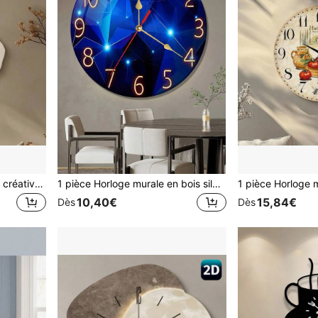
Horloge murale décorative créative en pierre asymétrique à blocs de couleurs pour la rentrée scolaire, mouvement à quartz ultra-silencieux, sans bruit de tic-tac, convient pour décorer le salon, la chambre, le bureau, la cuisine et le café, cadeau décoratif parfait pour les amis et la famille, peut être utilisé pour la décoration de la chambre, la décoration de la chambre à coucher, la décoration de la chambre d'étudiant, la décoration de la rentrée scolaire, la surprise scolaire, la saison scolaire, la décoration de mariage, le cadeau d'anniversaire d'un ami, la décoration de la maison et les fournitures scolaires
1 pièce Horloge murale en bois silencieuse Constantplanet de 10 pouces/12 pouces - Design géométrique bleu marine rêveur - Convient pour le salon, la chambre à coucher, la cuisine et la décoration extérieure, la décoration de la maison, la décoration de la pièce
10,40€
15,84€
Dès
Dès