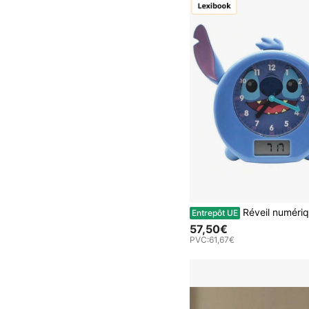
Réveil numérique Lexibook Crossla
Entrepôt UE
57,50€
PVC:
61,67€