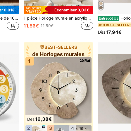
r 0,01€
Économiser 0,03€
1 pièce Horloge murale rose de 10 pouces/12 pouces avec papillon - Horloge ronde à piles silencieuse avec un design de papillon charmant, parfaite pour la maison, le café, la cuisine, la salle de bain, la chambre, etc. (Piles non incluses), Décoration d'horloge de papillon pour la maison
1 pièce Horloge murale en acrylique en forme de cœur noir, cadeau créatif pour la Saint-Valentin, horloge murale silencieuse convenant pour le salon, la chambre, la décoration de la pièce, la décoration de la maison, la cuisine, la décoration de bureau. Cadeau pour l'amant et l'ami. Décoration de la maison, décoration de la pièce, horloge d'anniversaire et de remise des diplômes, décoration murale de chambre, décoration de dortoir, décoration de rentrée scolaire
Horloge murale décorative créative en bois de style moderne avec texture de planète, mouvement à quartz ultra-silencieux, sans brui
Entrepôt UE
#10 BEST-SELLER
11,56€
11,59€
17,94€
Dès
BEST-SELLERS
de Horloges murales
1
16,38€
Dès
2
3
4