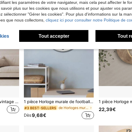
ifiant les paramètres de votre navigateur, mais cela peut affecter le 
 savoir plus sur les cookies que nous utilisons et pour ajuster vos par
lez sélectionner "Gérer les cookies". Pour plus d'informations sur la ma
ées que nous collectons,
cliquez ici pour consulter notre Politique de con
kies
Tout accepter
Tout r
Horloge murale écossaise vintage Highland Cow Floral Motif - Horloge en bois à chiffres silencieuse sans tic-tac, convient pour le salon, la décoration de cuisine, 10/12/14 pouces, style ferme. Cadeau pour la maison (piles non incluses). Horloge murale silencieuse | Horloge décorative à motif floral | Affichage de chiffres proéminent, Horloge murale convenant pour le salon, la chambre, le dortoir, la rentrée scolaire, la décoration scolaire, la surprise du campus, la décoration de la maison, les fournitures scolaires
1 pièce Horloge murale de football silencieuse à la mode - Mouvement à quartz en bois rond, convient pour la décoration de la chambre, du salon, du bureau, de la cuisine, de la salle de bain - Fonctionne sur piles (piles AA non incluses), décoration de cuisine | Élément décoratif moderne
de Horloges murales
#3 BEST-SELLERS
22,39€
9,68€
Dès