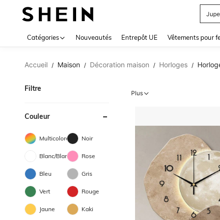
Jupe
Use up 
Catégories
Nouveautés
Entrepôt UE
Vêtements pour 
Accueil
Maison
Décoration maison
Horloges
Horlog
/
/
/
/
Filtre
Plus
Couleur
Multicolore
Noir
Blanc/Blanche
Rose
Bleu
Gris
Vert
Rouge
Jaune
Kaki