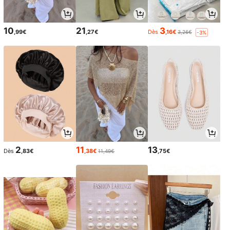
10
21
3
,99€
,27€
Dès
,16€
3,26€
-3%
2
11
13
Dès
,83€
,38€
,75€
11,49€