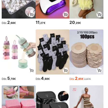
2
11
20
Dès
,68€
,27€
,29€
5
4
2
Dès
,78€
Dès
,88€
Dès
,85€
2,87€