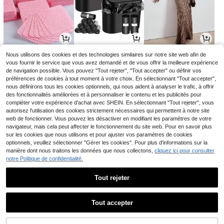
2
2
8
Nous utilisons des cookies et des technologies similaires sur notre site web afin de
Dès
,75€
Dès
,45€
Dès
,82€
2,78€
2,47€
27,99€
-1%
-68%
vous fournir le service que vous avez demandé et de vous offrir la meilleure expérience
de navigation possible. Vous pouvez "Tout rejeter", "Tout accepter" ou définir vos
préférences de cookies à tout moment à votre choix. En sélectionnant "Tout accepter",
nous définirons tous les cookies optionnels, qui nous aident à analyser le trafic, à offrir
des fonctionnalités améliorées et à personnaliser le contenu et les publicités pour
compléter votre expérience d'achat avec SHEIN. En sélectionnant "Tout rejeter", vous
autorisez l'utilisation des cookies strictement nécessaires qui permettent à notre site
web de fonctionner. Vous pouvez les désactiver en modifiant les paramètres de votre
navigateur, mais cela peut affecter le fonctionnement du site web. Pour en savoir plus
sur les cookies que nous utilisons et pour ajuster vos paramètres de cookies
optionnels, veuillez sélectionner "Gérer les cookies". Pour plus d'informations sur la
manière dont nous traitons les données que nous collectons,
cliquez ici pour consulter
notre Politique de confidentialité.
4
4
3
Dès
,23€
,28€
Dès
,18€
4,35€
3,28€
-1%
-3%
Tout rejeter
1
1
Tout accepter