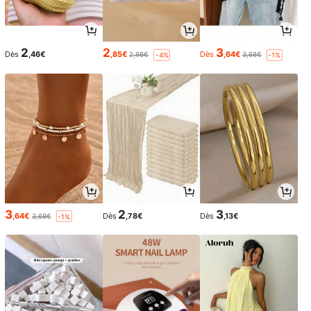
2
2
3
Dès
,46€
,85€
Dès
,64€
2,98€
3,68€
-4%
-1%
3
2
3
,64€
Dès
,78€
Dès
,13€
3,68€
-1%