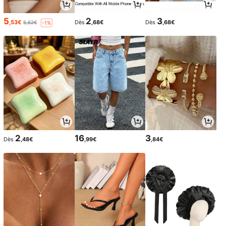
5
2
3
,53€
Dès
,68€
Dès
,68€
5,62€
-1%
2
16
3
Dès
,48€
,99€
,84€