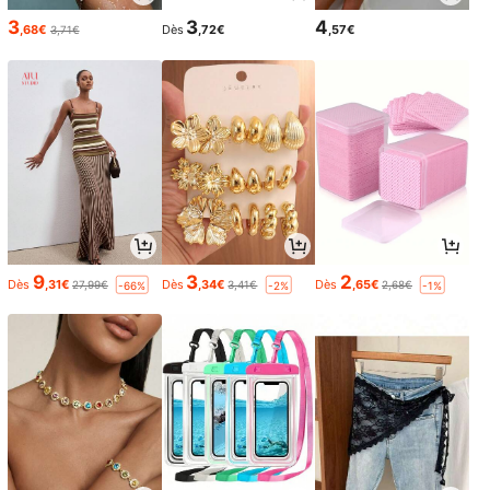
3
3
4
,68€
Dès
,72€
,57€
3,71€
9
3
2
Dès
,31€
Dès
,34€
Dès
,65€
27,99€
3,41€
2,68€
-66%
-2%
-1%