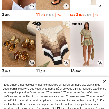
3
11
2
,31€
,61€
Dès
,83€
11,85€
2,87€
-2%
-1%
3
11
13
,84€
,51€
,49€
Nous utilisons des cookies et des technologies similaires sur notre site web afin de
vous fournir le service que vous avez demandé et de vous offrir la meilleure expérience
de navigation possible. Vous pouvez "Tout rejeter", "Tout accepter" ou définir vos
préférences de cookies à tout moment à votre choix. En sélectionnant "Tout accepter",
nous définirons tous les cookies optionnels, qui nous aident à analyser le trafic, à offrir
des fonctionnalités améliorées et à personnaliser le contenu et les publicités pour
compléter votre expérience d'achat avec SHEIN. En sélectionnant "Tout rejeter", vous