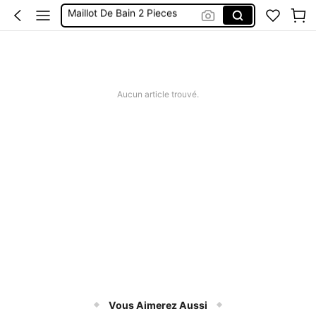
Robes Femme été
Short Femme été
Maillot De Bain Femme
Squishy
Aucun article trouvé.
Vous Aimerez Aussi