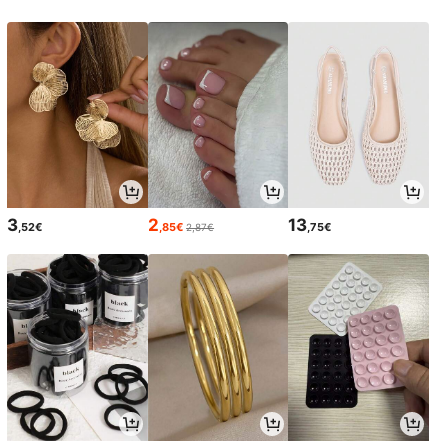
3
2
13
,52€
,85€
,75€
2,87€