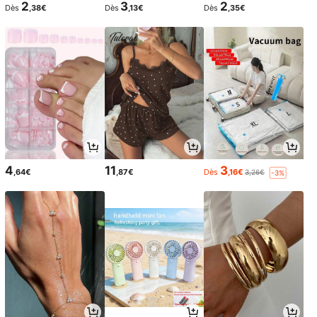
2
3
2
Dès
,38€
Dès
,13€
Dès
,35€
4
11
3
,64€
,87€
Dès
,16€
3,26€
-3%