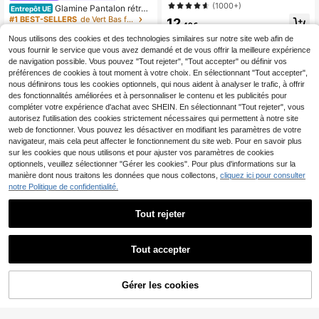
ontracté pour femme, convient pour
(1000+)
Glamine Pantalon rétro
Entrepôt UE
le printemps et l'été
à taille basse et jambes larges, pant
#1 BEST-SELLERS
de Vert Bas femme
12
,49€
alon long casual pour femmes avec
21
design drapé amincissant
Nous utilisons des cookies et des technologies similaires sur notre site web afin de
,27€
vous fournir le service que vous avez demandé et de vous offrir la meilleure expérience
de navigation possible. Vous pouvez "Tout rejeter", "Tout accepter" ou définir vos
préférences de cookies à tout moment à votre choix. En sélectionnant "Tout accepter",
nous définirons tous les cookies optionnels, qui nous aident à analyser le trafic, à offrir
des fonctionnalités améliorées et à personnaliser le contenu et les publicités pour
compléter votre expérience d'achat avec SHEIN. En sélectionnant "Tout rejeter", vous
autorisez l'utilisation des cookies strictement nécessaires qui permettent à notre site
web de fonctionner. Vous pouvez les désactiver en modifiant les paramètres de votre
navigateur, mais cela peut affecter le fonctionnement du site web. Pour en savoir plus
sur les cookies que nous utilisons et pour ajuster vos paramètres de cookies
optionnels, veuillez sélectionner "Gérer les cookies". Pour plus d'informations sur la
manière dont nous traitons les données que nous collectons,
cliquez ici pour consulter
notre Politique de confidentialité.
Tout rejeter
19
Tout accepter
#Tenues décontractées
EMERY ROSE Short décontracté à i
SHEIN Forever 21 Ense
Entrepôt UE
mprimé léopard, cordon de serrage,
mble short bermuda gris simple et pr
13
#4 BEST-SELLERS
de Bouton Shorts pour femmes
Gérer les cookies
AJOUTER AU PANIER
,49€
taille élastique, effet coton
atique pour femme, printemps
16
,11€