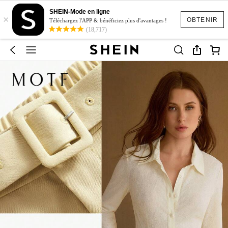
SHEIN-Mode en ligne
×
OBTENIR
Téléchargez l'APP & bénéficiez plus d'avantages !
(18,717)