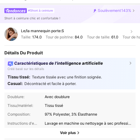
Soulèvement
143%
#Short à ceinture
Short à ceinture chic et confortable !
Le/la mannequin porte:
S
Taille:
174.0
Tour de poitrine:
84.0
Tour de taille:
61.0
Tour de h
Détails Du Produit
Caractéristiques de l'intelligence artificielle
Créé basé sur les détails
Tissu tissé:
Texture tissée avec une finition soignée.
Casual:
Décontracté et facile à porter.
Doublure:
Avec doublure
Tissu/matériel:
Tissu tissé
Composition:
97% Polyester, 3% Élasthanne
Instructions d'entretien:
Lavage en machine ou nettoyage à sec professionnel
Voir plus