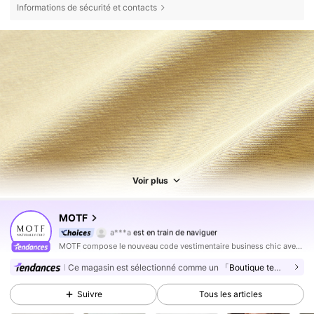
Informations de sécurité et contacts
Voir plus
4.6M Suiveurs
4,85
MOTF
a***a
est en train de naviguer
4.6M Suiveurs
4,85
MOTF compose le nouveau code vestimentaire business chic avec des vêtements professionnels qui embrassent la féminité et la poésie naturelle du style personnel des femmes.
4.6M Suiveurs
4,85
Ce magasin est sélectionné comme un
「Boutique tendance」
4.6M Suiveurs
4,85
Suivre
Tous les articles
4.6M Suiveurs
4,85