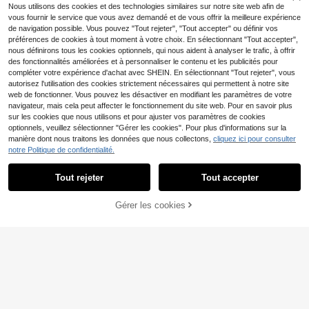
Nous utilisons des cookies et des technologies similaires sur notre site web afin de
vous fournir le service que vous avez demandé et de vous offrir la meilleure expérience
de navigation possible. Vous pouvez "Tout rejeter", "Tout accepter" ou définir vos
préférences de cookies à tout moment à votre choix. En sélectionnant "Tout accepter",
nous définirons tous les cookies optionnels, qui nous aident à analyser le trafic, à offrir
des fonctionnalités améliorées et à personnaliser le contenu et les publicités pour
compléter votre expérience d'achat avec SHEIN. En sélectionnant "Tout rejeter", vous
autorisez l'utilisation des cookies strictement nécessaires qui permettent à notre site
web de fonctionner. Vous pouvez les désactiver en modifiant les paramètres de votre
navigateur, mais cela peut affecter le fonctionnement du site web. Pour en savoir plus
sur les cookies que nous utilisons et pour ajuster vos paramètres de cookies
optionnels, veuillez sélectionner "Gérer les cookies". Pour plus d'informations sur la
manière dont nous traitons les données que nous collectons,
cliquez ici pour consulter
notre Politique de confidentialité.
12
Tout rejeter
Tout accepter
7
Elaquor CURVE
SHEIN Clasi Robe longue à manche
Elaquor Robe de vacanc
Entrepôt UE
Gérer les cookies
AJOUTER AU PANIER
s longues, ourlet à volants et imprim
(1000+)
es décontractée à imprimé pois ave
#1 BEST-SELLERS
de Bureau Robes grande taille
é floral pour femmes grandes tailles,
8
c nœud torsadé, grande taille
Dès
,75€
-32%
12,99€
(500+)
automne
12
Dès
,49€