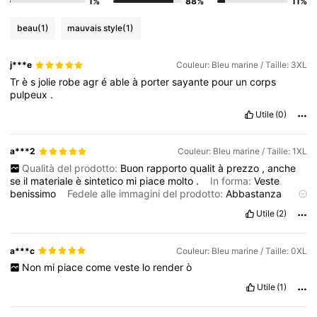
1%
88%
11%
beau
(1)
mauvais style
(1)
j***e
Couleur: Bleu marine / Taille: 3XL
Tr
è
s
jolie
robe
agr
é
able
à
porter
sayante
pour
un
corps
pulpeux
.
Utile
(0)
a***2
Couleur: Bleu marine / Taille: 1XL
Qualità del prodotto:
Buon
rapporto
qualit
à
prezzo
,
anche
se
il
materiale
è
sintetico
mi
piace
molto
.
In forma:
Veste
benissimo
Fedele alle immagini del prodotto:
Abbastanza
brillantinoso
Descrizione dell'odore:
Nessun
odore
Utile
(2)
a***c
Couleur: Bleu marine / Taille: 0XL
Non
mi
piace
come
veste
lo
render
ò
Utile
(1)