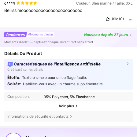
c***4
Couleur: Bleu marine / Taille: 0XL
Bellissimooooooooooooooooooooooooo
Utile
(0)
Nouveau
depuis 27 jours
#Moments d'éclat
Moments d'éclat — capturez chaque instant fort sans effort
Détails Du Produit
Caractéristiques de l'intelligence artificielle
Créé basé sur les détails
Étoffe:
Texture simple pour un coiffage facile.
Soirée:
Habillez-vous avec un charme supplémentaire.
Composition:
95% Polyester, 5% Élasthanne
Voir plus
Informations de sécurité et contacts
1.6K Suiveurs
4,64