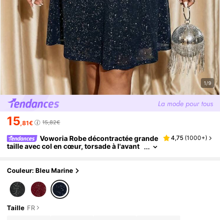
1/9
15
15,82€
,81€
Voworia Robe décontractée grande
4,75
(
1000+
)
taille avec col en cœur, torsade à l'avant
et ornements métalliques, automne
Couleur: Bleu Marine
Taille
FR