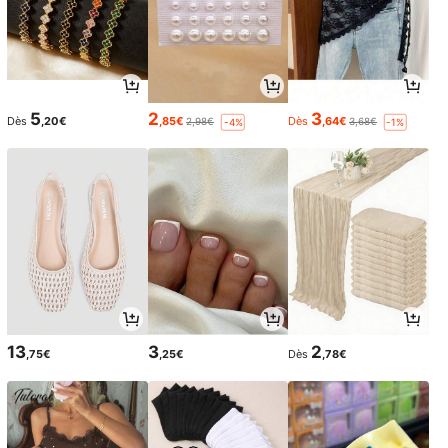
5
2
3
Dès
,20€
,85€
Dès
,64€
2,98€
3,68€
-4%
-1%
13
3
2
,75€
,25€
Dès
,78€