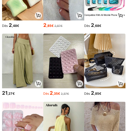
2
2
2
Dès
,48€
,85€
Dès
,68€
2,87€
21
2
2
,27€
Dès
,35€
Dès
,85€
2,37€