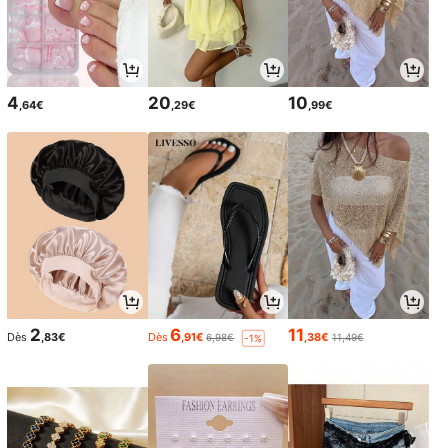
4
20
10
,64€
,29€
,99€
2
6
11
Dès
,83€
Dès
,91€
,38€
6,98€
11,49€
-1%