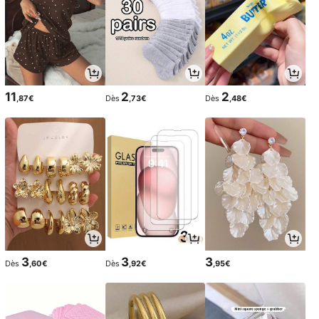
11
2
2
,87€
Dès
,73€
Dès
,48€
3
3
3
Dès
,60€
Dès
,92€
,95€