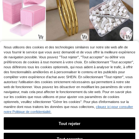
2
3
2
Nous utilisons des cookies et des technologies similaires sur notre site web afin de
Dès
,65€
Dès
,13€
Dès
,68€
2,68€
-1%
vous fournir le service que vous avez demandé et de vous offrir la meilleure expérience
de navigation possible. Vous pouvez "Tout rejeter", "Tout accepter" ou définir vos
préférences de cookies à tout moment à votre choix. En sélectionnant "Tout accepter",
nous définirons tous les cookies optionnels, qui nous aident à analyser le trafic, à offrir
des fonctionnalités améliorées et à personnaliser le contenu et les publicités pour
compléter votre expérience d'achat avec SHEIN. En sélectionnant "Tout rejeter", vous
autorisez l'utilisation des cookies strictement nécessaires qui permettent à notre site
web de fonctionner. Vous pouvez les désactiver en modifiant les paramètres de votre
navigateur, mais cela peut affecter le fonctionnement du site web. Pour en savoir plus
sur les cookies que nous utilisons et pour ajuster vos paramètres de cookies
optionnels, veuillez sélectionner "Gérer les cookies". Pour plus d'informations sur la
manière dont nous traitons les données que nous collectons,
cliquez ici pour consulter
notre Politique de confidentialité.
2
14
10
,75€
,18€
,84€
Tout rejeter
1
1