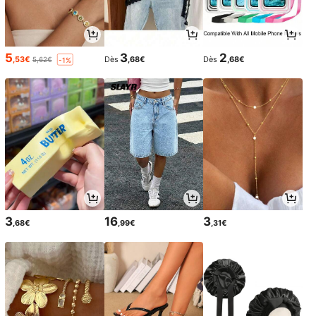
5
3
2
,53€
Dès
,68€
Dès
,68€
5,62€
-1%
3
16
3
,68€
,99€
,31€