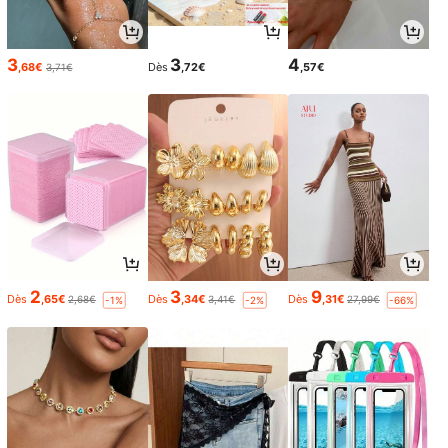
3
3
4
,68€
Dès
,72€
,57€
3,71€
2
3
9
Dès
,65€
Dès
,34€
Dès
,31€
2,68€
3,41€
27,99€
-1%
-2%
-66%