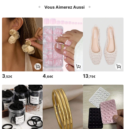
y-ball, adapté au tennis, au badmint
on, au volley-ball et à d'autres exer
Vous Aimerez Aussi
cices et compétitions
3
4
13
,52€
,64€
,75€