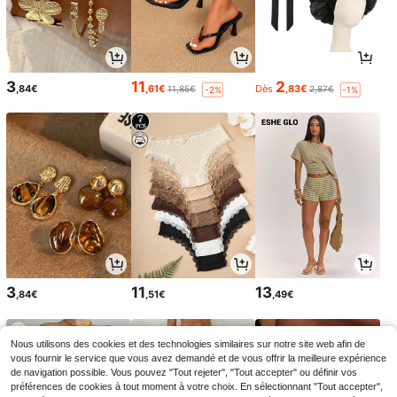
3
11
2
,84€
,61€
Dès
,83€
11,85€
2,87€
-2%
-1%
3
11
13
,84€
,51€
,49€
Nous utilisons des cookies et des technologies similaires sur notre site web afin de
vous fournir le service que vous avez demandé et de vous offrir la meilleure expérience
de navigation possible. Vous pouvez "Tout rejeter", "Tout accepter" ou définir vos
préférences de cookies à tout moment à votre choix. En sélectionnant "Tout accepter",