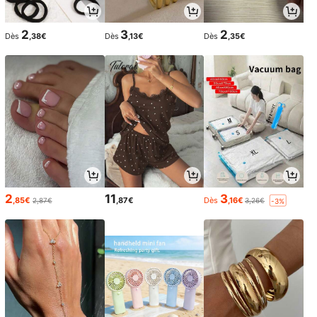
2
3
2
Dès
,38€
Dès
,13€
Dès
,35€
2
11
3
,85€
,87€
Dès
,16€
2,87€
3,26€
-3%