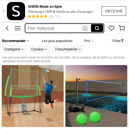
Piscine Accessoire
SHEIN-Mode en ligne
×
Filet Volley Ball Piscine
OBTENIR
Téléchargez l'APP & bénéficiez plus d'avantages !
(18,717)
Filet De Volley Piscine
Filet Volleyball
Jeu Piscine
Recommander
Les plus populaires
Prix
Filtre
Piscine Accessoire
Catégorie
Couleur
Tissu/matériel
Filet Volley Ball Piscine
Les prix peuvent varier en fonction du modèle, de la couleur, de la taille ou d'autres
variantes du produit sélectionné.