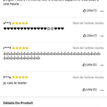
une
heure
.
Utile
(1)
x***j
Nom de l'arôme: Autres
❤️❤️❤️❤️❤️❤️❤️❤️❤️❤️❤️❤️❤️😍😍❤️❤️❤️
Utile
(1)
r***1
Nom de l'arôme: Autres
👍👍👍👍👍👍👍👍👍👍👍👍👍👍👍👍👍👍👍👍👍👍👍👍👍👍👍👍👍
👍👍👍👍👍👍👍👍👍👍👍
Utile
(0)
l***a
Nom de l'arôme: Autres
je
vais
le
tester
Utile
(0)
Détails Du Produit