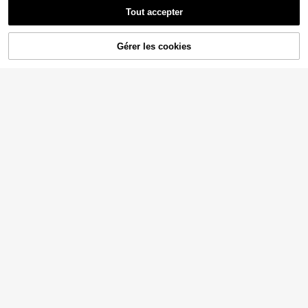
Tout accepter
AJOUTER AU
Gérer les cookies
CRAQUEZ DES MAINTENANT
PANIER