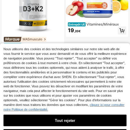
Vitamines/Minéraux
Entrepôt UE
19
,20€
MASmusculo
Vitamine D3 + K2 - 60 g
Entrepôt UE
élules végétales - ✅ Livraison gratu
Nous utilisons des cookies et des technologies similaires sur notre site web afin de
15
,76€
ite en 48/72 heures dans tout le pay
vous fournir le service que vous avez demandé et de vous offrir la meilleure expérience
seures Sur Tout Le Territoire - Sant
de navigation possible. Vous pouvez "Tout rejeter", "Tout accepter" ou définir vos
é cardiovasculaire - Améliore l'abso
préférences de cookies à tout moment à votre choix. En sélectionnant "Tout accepter",
rption du calcium - Santé osseuse -
nous définirons tous les cookies optionnels, qui nous aident à analyser le trafic, à offrir
Vitamine D3 - Vitamine K2 - Masm
des fonctionnalités améliorées et à personnaliser le contenu et les publicités pour
usculo : Votre boutique de complém
ents alimentaires de confiance - Qu
compléter votre expérience d'achat avec SHEIN. En sélectionnant "Tout rejeter", vous
alité maximale
autorisez l'utilisation des cookies strictement nécessaires qui permettent à notre site
web de fonctionner. Vous pouvez les désactiver en modifiant les paramètres de votre
navigateur, mais cela peut affecter le fonctionnement du site web. Pour en savoir plus
sur les cookies que nous utilisons et pour ajuster vos paramètres de cookies
optionnels, veuillez sélectionner "Gérer les cookies". Pour plus d'informations sur la
manière dont nous traitons les données que nous collectons,
cliquez ici pour consulter
notre Politique de confidentialité.
Tout rejeter