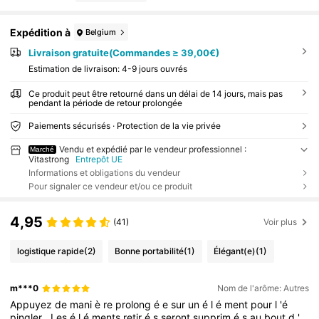
Expédition à
Belgium
Livraison gratuite(Commandes ≥ 39,00€)
Estimation de livraison:
4-9 jours ouvrés
Ce produit peut être retourné dans un délai de 14 jours, mais pas
pendant la période de retour prolongée
Paiements sécurisés · Protection de la vie privée
Vendu et expédié par le vendeur professionnel :
Marché
Vitastrong
Entrepôt UE
Informations et obligations du vendeur
Pour signaler ce vendeur et/ou ce produit
4,95
(41)
Voir plus
logistique rapide
(2)
Bonne portabilité
(1)
Élégant(e)
(1)
m***0
Nom de l'arôme: Autres
Appuyez
de
mani
è
re
prolong
é
e
sur
un
é
l
é
ment
pour
l
'é
pingler
.
Les
é
l
é
ments
retir
é
s
seront
supprim
é
s
au
bout
d
'