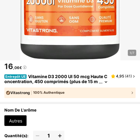
1/7
16
,06€
Vitamine D3 2000 UI 50 mcg Haute C
4,95
(
41
)
Entrepôt UE
oncentration, 450 comprimés (plus de 15 m
ois), pour le système immunitaire, les os et l
es muscles, Vitastrong de qualité supérieure
Vitastrong
100% Authentique
Nom De L'arôme
Autres
Quantité(s):