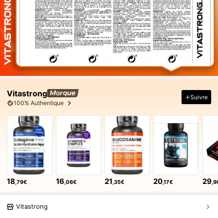
Vitastrong
Suivre
100% Authentique
18
16
21
20
29
,79€
,06€
,35€
,17€
,9
Vitastrong