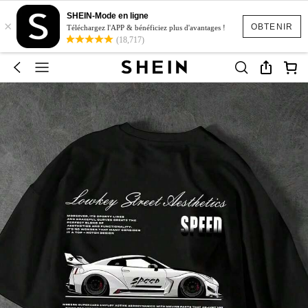
SHEIN-Mode en ligne
×
OBTENIR
Téléchargez l'APP & bénéficiez plus d'avantages !
(18,717)