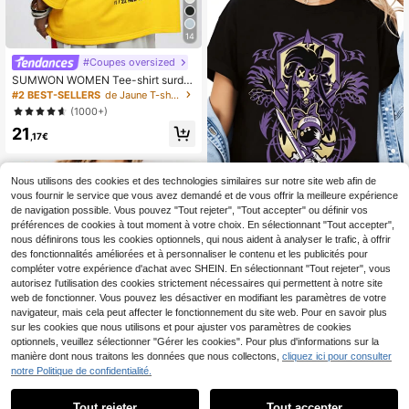
14
#Coupes oversized
SUMWON WOMEN Tee-shirt surdi
mensionné à l'épaule dégagée, Top
#2 BEST-SELLERS
de Jaune T-shirts basiques décontractés
sport décontracté, graphique , stree
(1000+)
twear, relaxé et ample, idéal pour le
21
printemps et l'été
,17€
Nous utilisons des cookies et des technologies similaires sur notre site web afin de
vous fournir le service que vous avez demandé et de vous offrir la meilleure expérience
de navigation possible. Vous pouvez "Tout rejeter", "Tout accepter" ou définir vos
préférences de cookies à tout moment à votre choix. En sélectionnant "Tout accepter",
nous définirons tous les cookies optionnels, qui nous aident à analyser le trafic, à offrir
Murd Er Dros Cyn Tessa
Entrepôt UE
des fonctionnalités améliorées et à personnaliser le contenu et les publicités pour
T-shirt unisexe Taille S-5XL Vêteme
13
compléter votre expérience d'achat avec SHEIN. En sélectionnant "Tout rejeter", vous
Dès
,83€
nts Anime Kawaii Surdimensionné
autorisez l'utilisation des cookies strictement nécessaires qui permettent à notre site
Décontracté Légèrement Élastique
web de fonctionner. Vous pouvez les désactiver en modifiant les paramètres de votre
Avec Imprimé Parfait Pour La Saiso
navigateur, mais cela peut affecter le fonctionnement du site web. Pour en savoir plus
n Du Football Shi...
sur les cookies que nous utilisons et pour ajuster vos paramètres de cookies
optionnels, veuillez sélectionner "Gérer les cookies". Pour plus d'informations sur la
manière dont nous traitons les données que nous collectons,
cliquez ici pour consulter
T-shirt graphique Drone
Entrepôt UE
notre Politique de confidentialité.
s N Anime Robot Décomposition Dr
12
,90€
one T-shirt unisexe S-5XL col ras d
Tout rejeter
Tout accepter
u cou, T-shirts décontractés pour fe