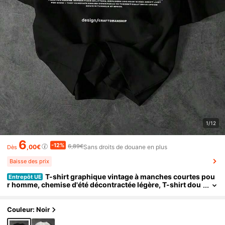
1/12
6
-12%
6,89€
,00€
Sans droits de douane en plus
Dès
Baisse des prix
T-shirt graphique vintage à manches courtes pou
Entrepôt UE
r homme, chemise d'été décontractée légère, T-shirt dou
x et respirant, haut streetwear rétro pour un usage quoti
dien
Couleur: Noir