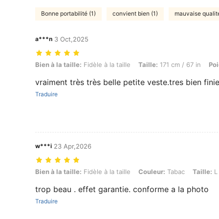
Bonne portabilité (1)
convient bien (1)
mauvaise qualité
a***n
3 Oct,2025
Bien à la taille: Fidèle à la taille, Taille: 171 cm / 67 in, Poids: 63 kg
Bien à la taille:
Fidèle à la taille
Taille:
171 cm / 67 in
Poi
vraiment très très belle petite veste.tres bien fin
Traduire
w***i
23 Apr,2026
Bien à la taille: Fidèle à la taille, Couleur: Tabac, Taille: L
Bien à la taille:
Fidèle à la taille
Couleur:
Tabac
Taille:
L
trop beau . effet garantie. conforme a la photo
Traduire