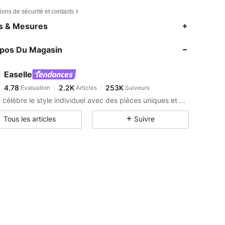
ions de sécurité et contacts
4,78
2.2K
253K
es & Mesures
4,78
2.2K
253K
opos Du Magasin
4,78
2.2K
253K
4,78
2.2K
253K
Easelle
4,78
2.2K
253K
Evaluation
Articles
Suiveurs
Z***1
est en train de naviguer
4,78
2.2K
253K
Easelle célèbre le style individuel avec des pièces uniques et décontractées à porter tous les jours. Portez-les à votre façon.
4,78
2.2K
253K
Tous les articles
Suivre
4,78
2.2K
253K
4,78
2.2K
253K
4,78
2.2K
253K