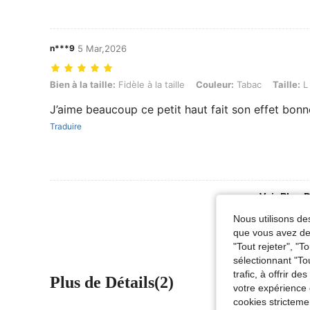
n***9
5 Mar,2026
Bien à la taille: Fidèle à la taille, Couleur: Tabac, Taille: L
Bien à la taille:
Fidèle à la taille
Couleur:
Tabac
Taille:
L
J’aime beaucoup ce petit haut fait son effet bonn
Traduire
Voir Plus D
Nous utilisons des
que vous avez dem
"Tout rejeter", "
sélectionnant "To
trafic, à offrir d
Plus de Détails(2)
votre expérience 
cookies stricteme