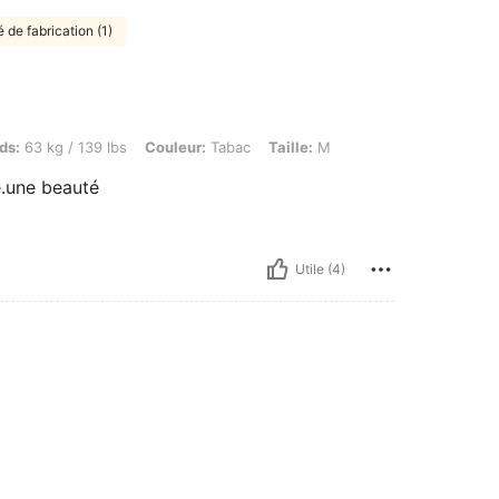
 de fabrication (1)
 / 139 lbs, Couleur: Tabac, Taille: M
ds:
63 kg / 139 lbs
Couleur:
Tabac
Taille:
M
ie.une beauté
Utile (4)