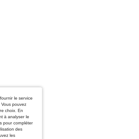
fournir le service
e. Vous pouvez
re choix. En
nt à analyser le
tés pour compléter
lisation des
uvez les