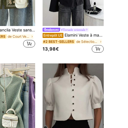
ia Veste sans manches à fleurs brodées pour femmes
#Torsade orientale
Elamini Veste à manches longues en lin noir, col Mao ouvert, boutons, ourlet asymétrique. Style chinois vintage élégant pour le bureau ou un usage quotidien polyvalent. Conception académique pour l'automne/hiver
Entrepôt UE
de Court Vestes légères pour femmes
ERS
de Sélections de tendances K-J Vêtements d'extérie
#2 BEST-SELLERS
13,98€