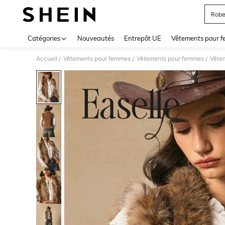
Robe
Use up 
Catégories
Nouveautés
Entrepôt UE
Vêtements pour 
Accueil
Vêtements pour femmes
Vêtements pour femmes
Vêtem
/
/
/