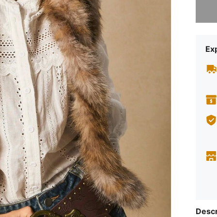
Exp
Descr