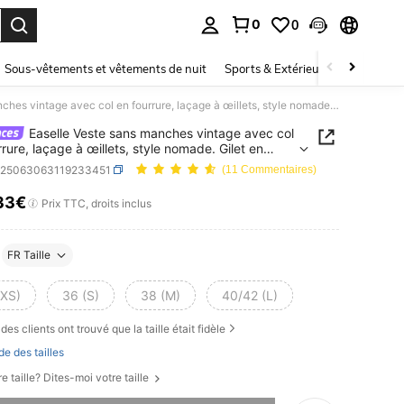
0
0
ouver. Press Enter to select.
Sous-vêtements et vêtements de nuit
Sports & Extérieur
Enfants
Easelle Veste sans manches vintage avec col en fourrure, laçage à œillets, style nomade. Gilet en fourrure pour femmes, vêtements western, Top en fourrure, hauts western pour l'automne/l'hiver
Easelle Veste sans manches vintage avec col
rrure, laçage à œillets, style nomade. Gilet en
re pour femmes, vêtements western, Top en
z25063063119233451
(11 Commentaires)
re, hauts western pour l'automne/l'hiver
33€
ICE AND AVAILABILITY
Prix TTC, droits inclus
FR Taille
(XS)
36 (S)
38 (M)
40/42 (L)
des clients ont trouvé que la taille était fidèle
de des tailles
e taille? Dites-moi votre taille
 ce produit est épuisé.