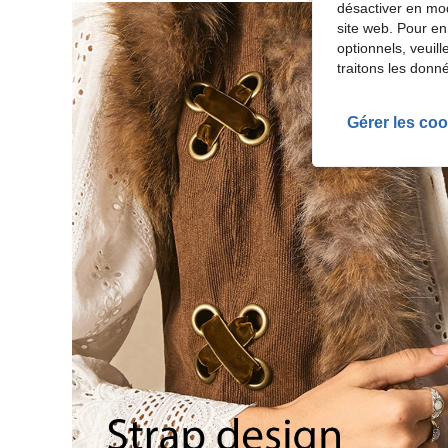
désactiver en mod
site web. Pour en
optionnels, veuil
traitons les donn
Gérer les coo