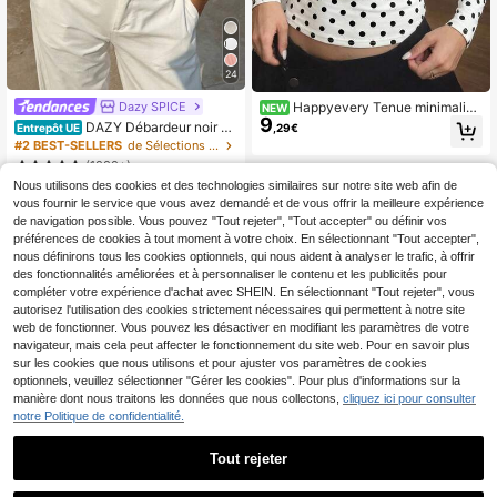
24
Dazy SPICE
Happyevery Tenue minimalist
NEW
9
e de trajet automne/hiver pour fem
DAZY Débardeur noir dé
,29€
Entrepôt UE
mes, T-shirt pull-over à imprimé poi
contracté ajusté pour femmes, avec
#2 BEST-SELLERS
de Sélections de tendances K-J Hauts, chemisiers e
s contrasté, convient pour la rentré
bordure contrastée décorative, pour
(1000+)
e scolaire, la fête des enseignants, l
les vacances d'été
7
e trajet au bureau, le style décontra
Nous utilisons des cookies et des technologies similaires sur notre site web afin de
,49€
cté quotidien, le port quotidien, les
vous fournir le service que vous avez demandé et de vous offrir la meilleure expérience
vacances à la plage, la plage, les v
de navigation possible. Vous pouvez "Tout rejeter", "Tout accepter" ou définir vos
acances, la fête d'anniversaire
préférences de cookies à tout moment à votre choix. En sélectionnant "Tout accepter",
nous définirons tous les cookies optionnels, qui nous aident à analyser le trafic, à offrir
des fonctionnalités améliorées et à personnaliser le contenu et les publicités pour
compléter votre expérience d'achat avec SHEIN. En sélectionnant "Tout rejeter", vous
autorisez l'utilisation des cookies strictement nécessaires qui permettent à notre site
web de fonctionner. Vous pouvez les désactiver en modifiant les paramètres de votre
navigateur, mais cela peut affecter le fonctionnement du site web. Pour en savoir plus
sur les cookies que nous utilisons et pour ajuster vos paramètres de cookies
optionnels, veuillez sélectionner "Gérer les cookies". Pour plus d'informations sur la
manière dont nous traitons les données que nous collectons,
cliquez ici pour consulter
notre Politique de confidentialité.
Tout rejeter
21
SDNGED