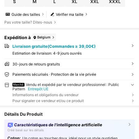
S
M
L
XL
XXL
XXXL
Guide des tailles
Vérifier ma taille
Pas votre taille? Dites-nous
Expédition à
Belgium
Livraison gratuite(Commandes ≥ 39,00€)
Estimation de livraison:
4-9 jours ouvrés
30-jours de retours gratuits
Paiements sécurisés · Protection de la vie privée
Vendu et expédié par le vendeur professionnel : Public
Marché
Pattern
Entrepôt UE
Informations et obligations du vendeur
Pour signaler ce vendeur et/ou ce produit
Détails Du Produit
Caractéristiques de l'intelligence artificielle
Créé basé sur les détails
Coton:
Un coton au toucher doux, idéal pour un style quotidien.