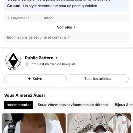
Casual:
Un style décontracté pour un porté quotidien.
Tissu/matériel:
Coton
Voir plus
Informations de sécurité et contacts
Public Pattern
94 Suiveurs
4,90
i***a
est en train de naviguer
94 Suiveurs
4,90
94 Suiveurs
4,90
Suivre
Tous les articles
94 Suiveurs
4,90
Vous Aimerez Aussi
recommander
Sous-vêtements et vêtements de détente
Bijoux & m