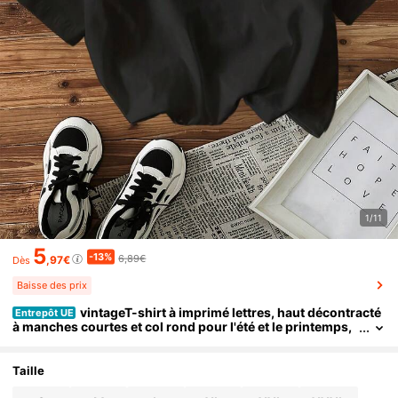
1/11
5
-13%
6,89€
,97€
Dès
Baisse des prix
vintageT-shirt à imprimé lettres, haut décontracté
Entrepôt UE
à manches courtes et col rond pour l'été et le printemps,
vêtements pour femmessummer tops
Taille