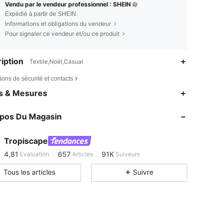
Vendu par le vendeur professionnel : SHEIN
Expédié à partir de SHEIN
Informations et obligations du vendeur
Pour signaler ce vendeur et/ou ce produit
iption
Textile,Noël,Casual
ions de sécurité et contacts
es & Mesures
4,81
657
91K
4,81
657
91K
opos Du Magasin
4,81
657
91K
4,81
657
91K
Tropiscape
4,81
657
91K
Evaluation
Articles
Suiveurs
f***p
est en train de naviguer
4,81
657
91K
Tous les articles
Suivre
4,81
657
91K
4,81
657
91K
4,81
657
91K