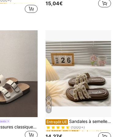
de Suedette Pantoufles pour femmes
de Suedette Pantoufles pour femmes
ERS
ERS
15,04€
1000+)
1000+)
de Suedette Pantoufles pour femmes
ERS
1000+)
10
de Asymétrique Pantoufles pour femmes
#1 BEST-SELLERS
Sandales à semelle épaisse confortables et à la mode, tongs plates pour femmes, nouveau style 2026, à assortir avec des jupes, sandales de plage antidérapantes pour les vacances, essentiel d'été
astic
Entrepôt UE
(1000+)
Hatastic Chaussures classiques 2025, polyvalentes, à la mode, avec boucles métalliques, coupe large, grande taille, festival de musique, rentrée scolaire
de Asymétrique Pantoufles pour femmes
de Asymétrique Pantoufles pour femmes
#1 BEST-SELLERS
#1 BEST-SELLERS
(1000+)
(1000+)
14,27€