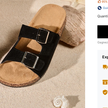
95%
Gui
Quanti
Gagnez
Exp