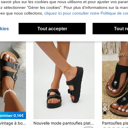
 savoir plus sur les cookies que nous utilisons et pour ajuster vos par
lez sélectionner "Gérer les cookies". Pour plus d'informations sur la ma
ées que nous collectons,
cliquez ici pour consulter notre Politique de con
kies
Tout accepter
Tout r
omiser 0,14€
#2 BEST-SELL
Sandales femmes vintage à bout ouvert, respirantes. Pantoufles confortables antidérapantes, chaussures d'été pour dames
Nouvelle mode pantoufles plate-forme EVA, sandales décontractées et confortables pour femmes avec boucles réglables pour la plage et l'extérieur, légères et antidérapantes
(