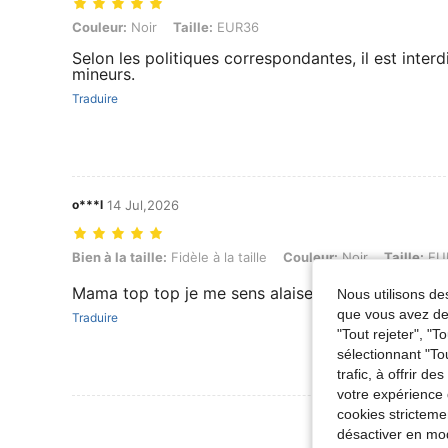
Couleur: Noir, Taille: EUR36
Couleur:
Noir
Taille:
EUR36
Selon les politiques correspondantes, il est inter
mineurs.
Traduire
o***l
14 Jul,2026
Bien à la taille: Fidèle à la taille, Couleur: Noir, Taille: EUR40
Bien à la taille:
Fidèle à la taille
Couleur:
Noir
Taille:
EU
Mama top top je me sens alaise avec vraiment pre
Nous utilisons des
que vous avez dem
Traduire
"Tout rejeter", "
sélectionnant "To
trafic, à offrir d
votre expérience 
cookies stricteme
Voir Plus D
désactiver en mod