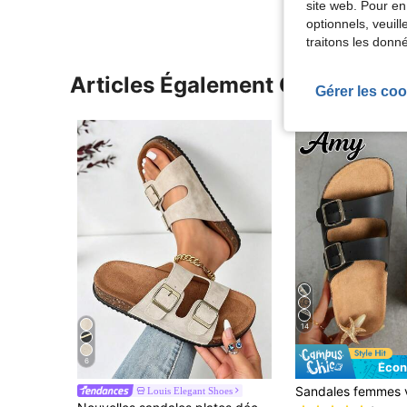
site web. Pour en
optionnels, veuil
traitons les donn
Articles Également Consultés
Gérer les coo
14
6
Écon
Louis Elegant Shoes