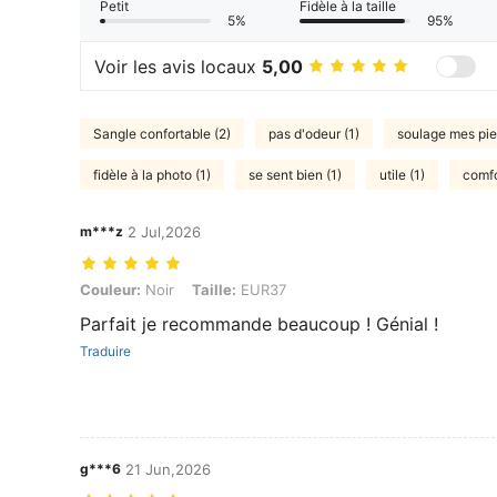
Petit
Fidèle à la taille
5%
95%
Voir les avis locaux
5,00
Sangle confortable (2)
pas d'odeur (1)
soulage mes pie
fidèle à la photo (1)
se sent bien (1)
utile (1)
comfo
m***z
2 Jul,2026
Couleur: Noir, Taille: EUR37
Couleur:
Noir
Taille:
EUR37
Parfait je recommande beaucoup ! Génial !
Traduire
g***6
21 Jun,2026