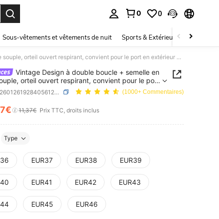
0
0
ouver. Press Enter to select.
Sous-vêtements et vêtements de nuit
Sports & Extérieur
Enfants
Vintage Design à double boucle + semelle en liège souple, orteil ouvert respirant, convient pour le port en extérieur et en intérieur, s'adapte à différents types de pieds Cottagecore, Tenue d'été
Vintage Design à double boucle + semelle en
ouple, orteil ouvert respirant, convient pour le port
rieur et en intérieur, s'adapte à différents types
SKU: sx260126192840561284677
(1000+ Commentaires)
ds Cottagecore, Tenue d'été
27€
ICE AND AVAILABILITY
11,37€
Prix TTC, droits inclus
Type
36
EUR37
EUR38
EUR39
40
EUR41
EUR42
EUR43
44
EUR45
EUR46