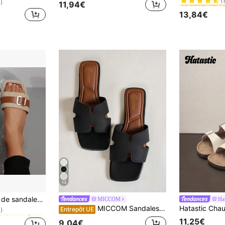
#2 BEST-SELL
#2 BEST-SELL
)
11,94€
(
(
13,84€
#2 BEST-SELL
(
13
de Marron Pantoufles pour femmes
s, sandales plates à bout carré pour femmes, sandales à glissière avec motif en lin, polyvalentes pour l'été
MICCOM
Hat
)
MICCOM Sandales plates à bout carré et ouvert pour femmes, polyvalentes pour le printemps/été, nouvelles, décontractées pour tous les jours
Entrepôt UE
de Marron Pantoufles pour femmes
de Marron Pantoufles pour femmes
)
)
11,25€
9,04€