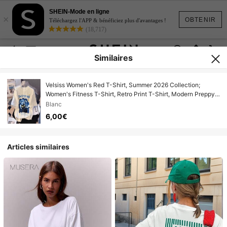
SHEIN-Mode en ligne
×
OBTENIR
Téléchargez l'APP & bénéficiez plus d'avantages !
(18,717)
Similaires
Velsiss Women's Red T-Shirt, Summer 2026 Collection;
Women's Fitness T-Shirt, Retro Print T-Shirt, Modern Preppy
Style T-Shirt 0308
Blanc
6,00€
Articles similaires