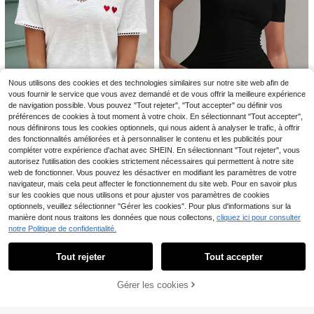
17
Économiser 3,58€
SHEIN EZwear Débarde
Elouméa Blouse décontr
Entrepôt UE
Entrepôt UE
6
5
ur court ample pour femme, col U pr
actée de vacances à manches cour
,76€
,89€
-37%
9,47€
ofond, imprimé placé floral tropical
tes avec empiècement en dentelle,
bleu coquillage, style décontracté d
taille standard pour femmes, pour le
e vacances, adapté au printemps et
printemps/été
à l'été
Nous utilisons des cookies et des technologies similaires sur notre site web afin de
vous fournir le service que vous avez demandé et de vous offrir la meilleure expérience
de navigation possible. Vous pouvez "Tout rejeter", "Tout accepter" ou définir vos
préférences de cookies à tout moment à votre choix. En sélectionnant "Tout accepter",
11
11
nous définirons tous les cookies optionnels, qui nous aident à analyser le trafic, à offrir
des fonctionnalités améliorées et à personnaliser le contenu et les publicités pour
SHEIN Frenchy T-shirt c
#Look clean girl
Entrepôt UE
compléter votre expérience d'achat avec SHEIN. En sélectionnant "Tout rejeter", vous
ol V avec bordure en dentelle contr
#2 BEST-SELLERS
de Col en V Hauts, chemisiers et t-shirts pour fem
XLLAIS T-shirt basique
Entrepôt UE
autorisez l'utilisation des cookies strictement nécessaires qui permettent à notre site
astante et broderie en forme de cœ
9
ajusté noir à manches courtes, col r
#1 BEST-SELLERS
de Bureau T-shirts de bureau
,40€
web de fonctionner. Vous pouvez les désactiver en modifiant les paramètres de votre
ur
as-du-cou, couleur unie, décontrac
(1000+)
navigateur, mais cela peut affecter le fonctionnement du site web. Pour en savoir plus
té pour femmes, été, port quotidien
8
sur les cookies que nous utilisons et pour ajuster vos paramètres de cookies
,90€
optionnels, veuillez sélectionner "Gérer les cookies". Pour plus d'informations sur la
manière dont nous traitons les données que nous collectons,
cliquez ici pour consulter
notre Politique de confidentialité.
Afficher les articles similaires en stock
Voir tout
Tout rejeter
Tout accepter
Désolés, ce produit est épuisé.
6
T-shirt décontracté à m
Chemise d'été décontractée à man
Entrepôt UE
Gérer les cookies
6
EN RUPTURE DE STOCK
12
anches courtes et col rond pour fem
ches 3/4 brodée pour femmes, idéal
Dès
,92€
6,93€
,21€
mes - motif imprimé, tissu doux et c
e pour les vacances
onfortable, lavable en machine, Top