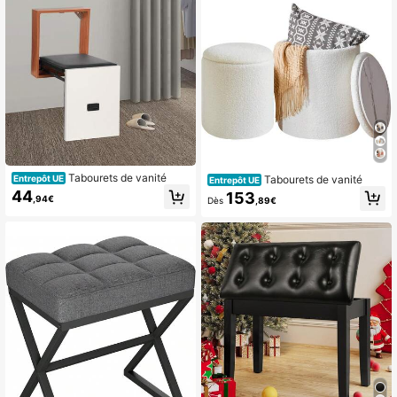
Tabourets de vanité
Tabourets de vanité
Entrepôt UE
Entrepôt UE
44
153
,94€
Dès
,89€