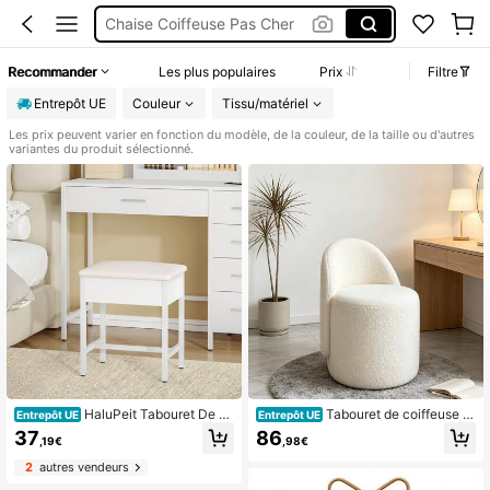
Pouf
Pouf Coiffeuse
Recommander
Les plus populaires
Prix
Filtre
Chaise Coiffeuse
Entrepôt UE
Couleur
Tissu/matériel
Les prix peuvent varier en fonction du modèle, de la couleur, de la taille ou d'autres
variantes du produit sélectionné.
HaluPeit Tabouret De C
Tabouret de coiffeuse e
Entrepôt UE
Entrepôt UE
oiffeuse, e Pieds De Salon, Banc De
n fausse fourrure de couleur crème,
37
86
,19€
,98€
Chambre, Tabouret De Coiffeuse R
chaise de maquillage ronde, tabour
embourré, IdéAl pour Le Dressing, L
et décoratif rembourré adapté aux c
2
autres vendeurs
a Chambre à Coucher Ou L'EntréE,
oiffeuses de chambre.