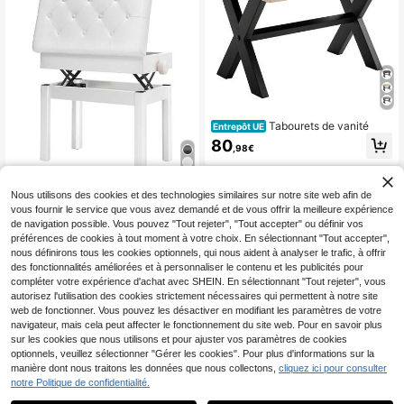
Tabourets de vanité
Entrepôt UE
80
,98€
Tabouret de piano
Entrepôt UE
NEW
Nous utilisons des cookies et des technologies similaires sur notre site web afin de
réglable en hauteur, chaise de pian
99
vous fournir le service que vous avez demandé et de vous offrir la meilleure expérience
,99€
o avec rangement, banc de piano a
de navigation possible. Vous pouvez "Tout rejeter", "Tout accepter" ou définir vos
vec coussin en similicuir
préférences de cookies à tout moment à votre choix. En sélectionnant "Tout accepter",
nous définirons tous les cookies optionnels, qui nous aident à analyser le trafic, à offrir
des fonctionnalités améliorées et à personnaliser le contenu et les publicités pour
compléter votre expérience d'achat avec SHEIN. En sélectionnant "Tout rejeter", vous
autorisez l'utilisation des cookies strictement nécessaires qui permettent à notre site
web de fonctionner. Vous pouvez les désactiver en modifiant les paramètres de votre
navigateur, mais cela peut affecter le fonctionnement du site web. Pour en savoir plus
sur les cookies que nous utilisons et pour ajuster vos paramètres de cookies
optionnels, veuillez sélectionner "Gérer les cookies". Pour plus d'informations sur la
1
manière dont nous traitons les données que nous collectons,
cliquez ici pour consulter
Chaise de coiffeuse ave
Entrepôt UE
1
notre Politique de confidentialité.
c dossier papillon, fauteuil pivotant,
145
,50€
-1%
147,12€
chaise de salle à manger, tabouret d