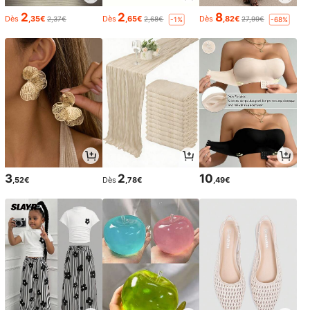
2
2
8
Dès
,35€
Dès
,65€
Dès
,82€
2,37€
2,68€
27,99€
-1%
-68%
3
2
10
,52€
Dès
,78€
,49€