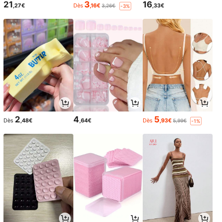
21
3
16
,27€
Dès
,16€
,33€
3,26€
-3%
2
4
5
Dès
,48€
,64€
Dès
,93€
5,99€
-1%