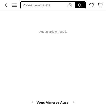
Robes Femme été
Short Femme été
Maillot De Bain Femme
Squishy
Aucun article trouvé.
Vous Aimerez Aussi