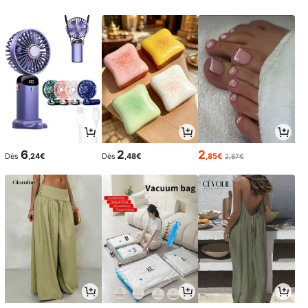
6
2
2
Dès
,24€
Dès
,48€
,85€
2,87€