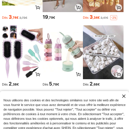
3
19
3
Dès
,74€
,79€
Dès
,34€
3,75€
3,41€
-2%
2
5
2
Dès
,38€
Dès
,78€
Dès
,68€
Nous utilisons des cookies et des technologies similaires sur notre site web afin de
vous fournir le service que vous avez demandé et de vous offrir la meilleure expérience
de navigation possible. Vous pouvez "Tout rejeter", "Tout accepter" ou définir vos
préférences de cookies à tout moment à votre choix. En sélectionnant "Tout accepter",
nous définirons tous les cookies optionnels, qui nous aident à analyser le trafic, à offrir
des fonctionnalités améliorées et à personnaliser le contenu et les publicités pour
compléter votre expérience d'achat avec SHEIN. En sélectionnant "Tout rejeter", vous