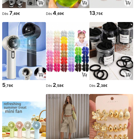
7
4
13
Dès
,49€
Dès
,69€
,75€
5
2
2
,78€
Dès
,58€
Dès
,38€