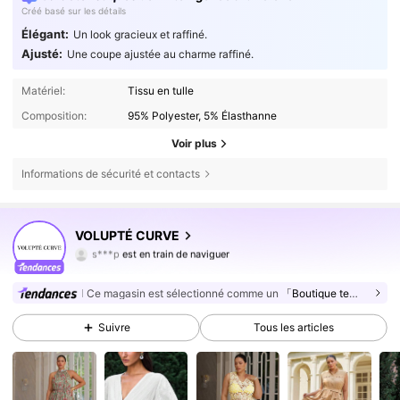
Créé basé sur les détails
Élégant:
Un look gracieux et raffiné.
Ajusté:
Une coupe ajustée au charme raffiné.
Matériel:
Tissu en tulle
Composition:
95% Polyester, 5% Élasthanne
Voir plus
Informations de sécurité et contacts
VOLUPTÉ CURVE
12K Suiveurs
4,78
s***p
est en train de naviguer
12K Suiveurs
4,78
Ce magasin est sélectionné comme un
「Boutique tendance」
12K Suiveurs
4,78
Suivre
Tous les articles
12K Suiveurs
4,78
12K Suiveurs
4,78
12K Suiveurs
4,78