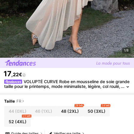
1/8
17
,22€
VOLUPTÉ CURVE Robe en mousseline de soie grande
taille pour le printemps, mode minimaliste, légère, col roulé,
manches longues, taille avec empiècement, ourlet irrégulier
mi-long. Convient pour les rendez-vous, les voyages, les soirée
s, les déplacements, les rassemblements
Taille
FR
20 left
14 left
44
(0XL)
46
(1XL)
48
(2XL)
50
(3XL)
23 left
52
(4XL)
Guide des tailles
Vérifier ma taille