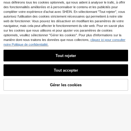
ur coupe A vacances mariage demo
nous définirons tous les cookies optionnels, qui nous aident à analyser le trafic, à offrir
iselle d'honneur robe de mariée ren
des fonctionnalités améliorées et à personnaliser le contenu et les publicités pour
dez-vous fête pelouse pique-nique
compléter votre expérience d'achat avec SHEIN. En sélectionnant "Tout rejeter", vous
jacquard abricot printemps été tout
autorisez l'utilisation des cookies strictement nécessaires qui permettent à notre site
es saisons robe pour femmes
web de fonctionner. Vous pouvez les désactiver en modifiant les paramètres de votre
navigateur, mais cela peut affecter le fonctionnement du site web. Pour en savoir plus
sur les cookies que nous utilisons et pour ajuster vos paramètres de cookies
optionnels, veuillez sélectionner "Gérer les cookies". Pour plus d'informations sur la
manière dont nous traitons les données que nous collectons,
cliquez ici pour consulter
notre Politique de confidentialité.
Tout rejeter
Tout accepter
5
8
#Robes de soirée
Firerie CURVE
Gérer les cookies
Elenzga Robe asymétrique élégant
Firerie Robe décontract
AJOUTER AU PANIER
Entrepôt UE
e et rétro française à motif floral en
ée, élégante et confortable pour les
26
25
,39€
,49€
maille
vacances, les fêtes et la plage. Ave
c fronces, maille élastique et boucle
métallique. Convient pour les grand
es tailles. Printemps/Été