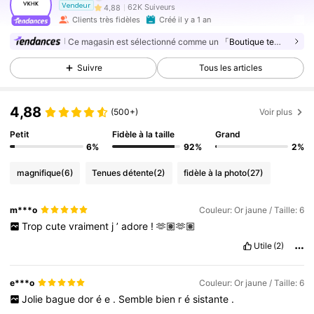
62K Suiveurs
4,88
Vendeur
Clients très fidèles
Créé il y a 1 an
62K Suiveurs
4,88
Ce magasin est sélectionné comme un
「Boutique tendance」
62K Suiveurs
4,88
Suivre
Tous les articles
62K Suiveurs
4,88
62K Suiveurs
4,88
4,88
(500+)
Voir plus
62K Suiveurs
4,88
Petit
Fidèle à la taille
Grand
62K Suiveurs
4,88
6%
92%
2%
62K Suiveurs
4,88
magnifique
(6)
Tenues détente
(2)
fidèle à la photo
(27)
62K Suiveurs
4,88
m***o
Couleur: Or jaune / Taille: 6
Trop
cute
vraiment
j
’
adore
!
🫶🏽🫶🏽
Utile
(2)
e***o
Couleur: Or jaune / Taille: 6
Jolie
bague
dor
é
e
.
Semble
bien
r
é
sistante
.