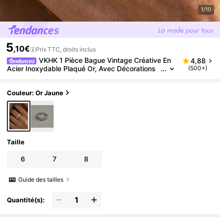
1/10
5
,10€
Prix TTC, droits inclus
VKHK 1 Pièce Bague Vintage Créative En
4,88
Acier Inoxydable Plaqué Or, Avec Décorations
(500+)
D'étoiles, De Lune Et De Soleil, Convient Pour U
ne Utilisation Quotidienne Des Femmes
Couleur: Or Jaune
Taille
6
7
8
Guide des tailles
Quantité(s):