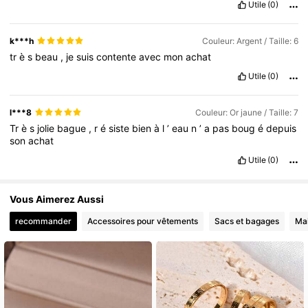
Utile
(0)
k***h
Couleur: Argent / Taille: 6
tr
è
s
beau
,
je
suis
contente
avec
mon
achat
Utile
(0)
l***8
Couleur: Or jaune / Taille: 7
Tr
è
s
jolie
bague
,
r
é
siste
bien
à
l
’
eau
n
’
a
pas
boug
é
depuis
son
achat
Utile
(0)
Vous Aimerez Aussi
recommander
Accessoires pour vêtements
Sacs et bagages
Ma