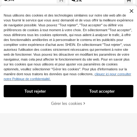
,31€
or, acier inoxydable, bague large, bij
ble, accessoire de bijou, style occid
ou de mariage et de fête, cadeau
ental, bijou en acier inoxydable, acc
essoire femme, convient pour un po
rt quotidien
Nous utilisons des cookies et des technologies similaires sur notre site web afin de
vous fournir le service que vous avez demandé et de vous offrir la meilleure expérience
de navigation possible. Vous pouvez "Tout rejeter", "Tout accepter" ou définir vos
préférences de cookies à tout moment à votre choix. En sélectionnant "Tout accepter",
nous définirons tous les cookies optionnels, qui nous aident à analyser le trafic, à offrir
des fonctionnalités améliorées et à personnaliser le contenu et les publicités pour
compléter votre expérience d'achat avec SHEIN. En sélectionnant "Tout rejeter", vous
autorisez l'utilisation des cookies strictement nécessaires qui permettent à notre site
web de fonctionner. Vous pouvez les désactiver en modifiant les paramètres de votre
navigateur, mais cela peut affecter le fonctionnement du site web. Pour en savoir plus
sur les cookies que nous utilisons et pour ajuster vos paramètres de cookies
optionnels, veuillez sélectionner "Gérer les cookies". Pour plus d'informations sur la
manière dont nous traitons les données que nous collectons,
cliquez ici pour consulter
VKHK
notre Politique de confidentialité.
VKHK 1 pièce Bague unique en acie
r inoxydable plaqué or 18 carats av
5
Tout rejeter
Tout accepter
,20€
ec zirconia coloré. Convient pour le
port quotidien et les mariages des f
RAYQUEEN
emmes. Cadeau
Gérer les cookies
AJOUTER AU PANIER
Bague décorative en acier inoxyda
ble de luxe avec diamants scintillan
3
,25€
3,28€
ts