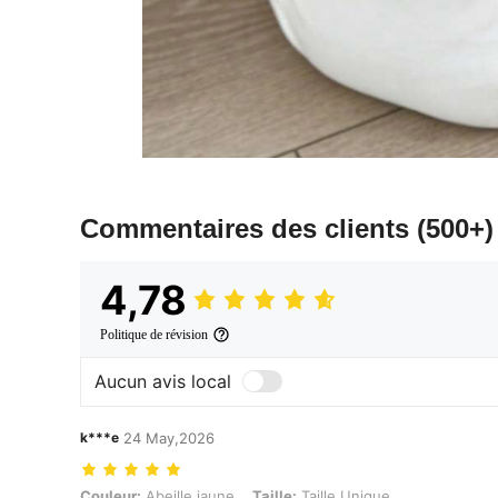
Commentaires des clients
(500+)
4,78
Politique de révision
Aucun avis local
k***e
24 May,2026
Couleur: Abeille jaune, Taille: Taille Unique
Couleur:
Abeille jaune
Taille:
Taille Unique