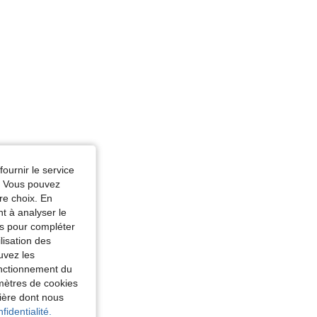
fournir le service
e. Vous pouvez
re choix. En
nt à analyser le
tés pour compléter
lisation des
uvez les
fonctionnement du
amètres de cookies
nière dont nous
fidentialité.