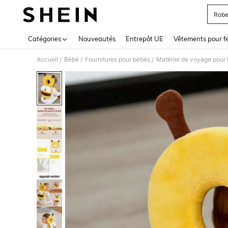
Robe
Use up 
Catégories
Nouveautés
Entrepôt UE
Vêtements pour 
Accueil
Bébé
Fournitures pour bébés
Matériel de voyage pour
/
/
/