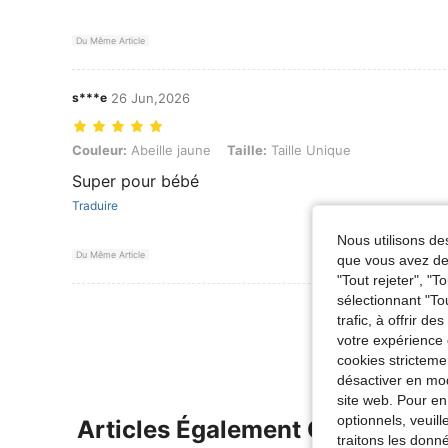
Du Même Article
s***e
26 Jun,2026
Couleur: Abeille jaune, Taille: Taille Unique
Couleur:
Abeille jaune
Taille:
Taille Unique
Super pour bébé
Traduire
Nous utilisons des
Du Même Article
que vous avez dem
"Tout rejeter", "
sélectionnant "To
Voir Plus D
trafic, à offrir d
votre expérience 
cookies stricteme
désactiver en mod
site web. Pour en
optionnels, veuil
Articles Également Consultés
traitons les donn