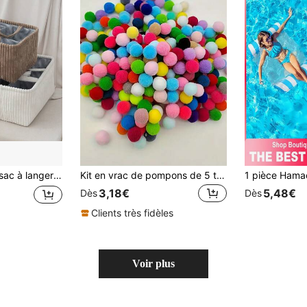
r pour mamans pour les couches et les lingettes humides (couleur de tissu intérieur aléatoire)
Kit en vrac de pompons de 5 tailles : 100/200/300/500/1000 pièces pour grands projets, activités familiales et projets de décoration intérieure (0,8 cm 1 yard 1,5 cm 2 cm 2,5 cm 3 cm assortis)
3,18€
5,48€
Dès
Dès
Clients très fidèles
Voir plus