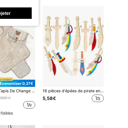
ejeter
Économiser 0,27€
fortable, Adapté Pour Une Utilisation En Extérieur, Une Station De Changement De Couche Et Un Matelas De Lit Bébé
16 pièces d'épées de pirate en bois non finies, 4 modèles avec 5 pièces chacun, artisanat en bois DIY pour les fêtes, les anniversaires, les rassemblements, les cadeaux de fête, les décorations de carnaval
5,58€
1000+)
 fidèles