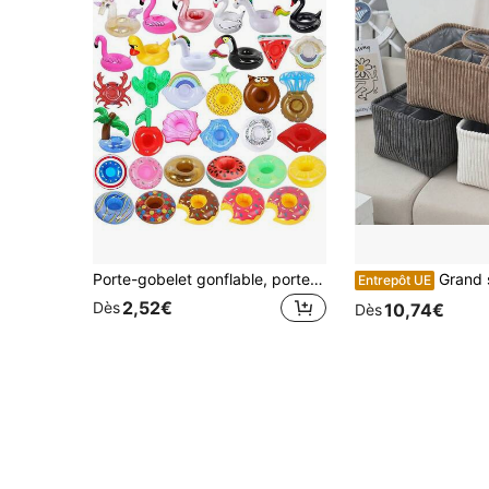
Porte-gobelet gonflable, porte-gobelet de piscine gonflable, dessous de verre gonflable, dessous de verre flottant de diverses formes, convient pour la piscine, la plage, les vacances, les cadeaux de fête, les cadeaux pour la famille et les amis, le mariage/enterrement de vie de garçon, la décoration de piscine, accessoires essentiels pour la piscine d'été
Grand sac à langer avec compartiments, sac organisateu
Entrepôt UE
2,52€
Dès
10,74€
Dès