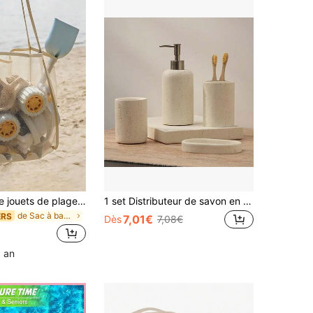
1 pièce Sac de jouets de plage, grand sac fourre-tout de plage, sac de rangement pliable de grande taille pour enfants, pour collecter les jouets, les coquillages, les vêtements et les serviettes sur la plage (en matériau de maille léger, ne pas surcharger avec des articles lourds, ne pas utiliser comme sac à dos ou sac de courses pour l'extérieur)
1 set Distributeur de savon en résine avec pompe, ensemble d'accessoires de salle de bain comprenant un porte-brosse à dents, un porte-savon, un plateau de salle de bain, un gobelet de rinçage
de Sac à bandoulière Sacs à couches
ERS
7,01€
Dès
7,08€
1 an