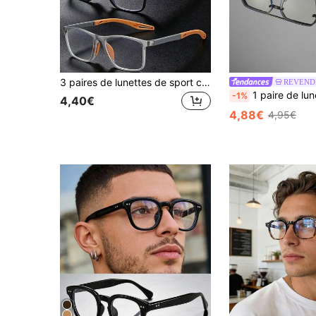
3 paires de lunettes de sport carrées à la mode, ultra légères, unisexes, convenant pour l'ordinateur, la lecture, les jeux, la télévision, le téléphone et plus encore, anti-fatigue oculaire, verres transparents, protection des yeux, plage de puissance +1,0 à +4,0
REVEND
1 paire de lunettes de mode pour femmes en métal argenté avec monture demi-cadre polygonale et verres transparents, convient
-1%
4,40€
4,88€
4,95€