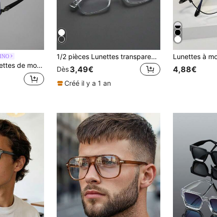
1/2 pièces Lunettes transparentes minimalistes classiques et intemporelles pour hommes, convenant au bureau, à la photographie de rue, aux activités de loisirs en plein air, à la décoration de la vie quotidienne
INO
 pour la lecture, les jeux, l'ordinateur, le téléphone, accessoire haute définition anti-fatigue visuelle
3,49€
4,88€
Dès
Créé il y a 1 an