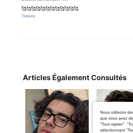
🥰🥰🥰🥰🥰🥰🥰🥰🥰🥰🥰🥰
Traduire
Articles Également Consultés
Nous utilisons des
que vous avez dem
"Tout rejeter", "
sélectionnant "To