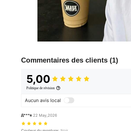
Commentaires des clients
(1)
5,00
Politique de révision
Aucun avis local
Д***в
22 May,2026
Couleur du monture: Noir
Couleur du monture:
Noir