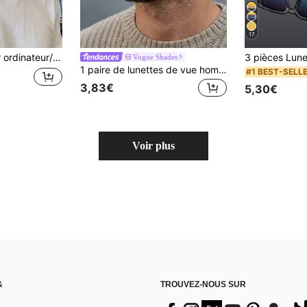
17
 de mode optiques, verres transparents se transformant en gris clair, lunettes photochromiques
Vogue Shades
1 paire de lunettes de vue homme marron à monture carrée en polycarbonate, style rétro minimaliste à double pont, couleur unie et décontractée
#1 BEST-SELL
3,83€
5,30€
Voir plus
&
TROUVEZ-NOUS SUR