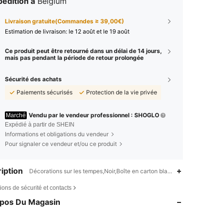
édition à
Belgium
Livraison gratuite(Commandes ≥ 39,00€)
Estimation de livraison:
le 12 août et le 19 août
Ce produit peut être retourné dans un délai de 14 jours,
mais pas pendant la période de retour prolongée
Sécurité des achats
Paiements sécurisés
Protection de la vie privée
Vendu par le vendeur professionnel : SHOGLO
Marché
Expédié à partir de SHEIN
Informations et obligations du vendeur
Pour signaler ce vendeur et/ou ce produit
iption
Décorations sur les tempes,Noir,Boîte en carton blanche
4,86
111
67K
ions de sécurité et contacts
4,86
111
67K
opos Du Magasin
4,86
111
67K