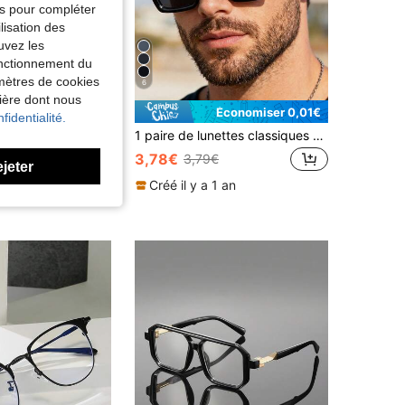
tés pour compléter
lisation des
uvez les
fonctionnement du
amètres de cookies
6
nière dont nous
Économiser 0,01€
fidentialité.
Lunettes unisexes carrées en plastique pour ordinateur/jeux vidéo/télévision/téléphone, soulagent la fatigue oculaire, montures de lunettes à verres transparents à la mode
1 paire de lunettes classiques géométriques en plastique pour hommes pour la conduite, la photographie de rue et les costumes de vacances
3,78€
€
3,79€
ejeter
Créé il y a 1 an