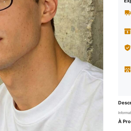
Exp
Descr
Informat
À Pr