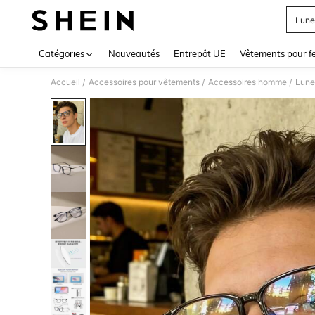
Lune
Use up 
Catégories
Nouveautés
Entrepôt UE
Vêtements pour 
Accueil
Accessoires pour vêtements
Accessoires homme
Lune
/
/
/