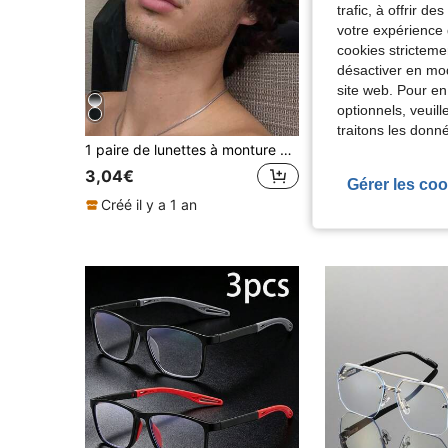
trafic, à offrir d
votre expérience 
cookies stricteme
désactiver en mod
site web. Pour en
optionnels, veuil
traitons les donn
1 paire de lunettes à monture carrée plate avec rivets dégradés, style mode japonais et coréen, convient pour les déplacements quotidiens, le campus, la saison des mariages
3,04€
3,78€
Gérer les coo
Créé il y a 1 an