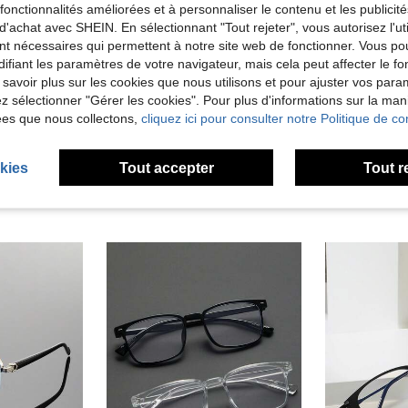
es fonctionnalités améliorées et à personnaliser le contenu et les publici
d'achat avec SHEIN. En sélectionnant "Tout rejeter", vous autorisez l'uti
nt nécessaires qui permettent à notre site web de fonctionner. Vous po
ifiant les paramètres de votre navigateur, mais cela peut affecter le 
 savoir plus sur les cookies que nous utilisons et pour ajuster vos par
lez sélectionner "Gérer les cookies". Pour plus d'informations sur la ma
ées que nous collectons,
cliquez ici pour consulter notre Politique de con
Lunettes noires en plastique à large monture carrée unisexe, lunettes pour ordinateur/jeux/télévision/téléphone, lunettes légères, monture de lunettes de mode
1 paire de lunettes carrées mode et à la mode rétro pour hommes, avec monture en acétate et métal, verres plats multicolores. Convient pour le bureau, la décoration, le port quotidien
de Multicolore Lunettes pour hommes
#5 BEST-SELLERS
4,58€
4,60
kies
Tout accepter
Tout r
4,22€