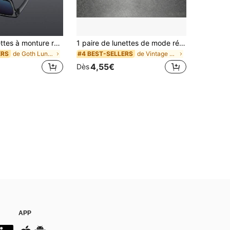
3 pièces Lunettes à monture rectangulaire en plastique pour hommes, style de rue classique épais et élégant, design minimaliste moderne, accessoire de mode polyvalent convenant à la photographie de rue, aux festivals de musique, à la pêche, à la conduite, aux activités de plein air, s'adaptant à tous les types de visage
1 paire de lunettes de mode rétro de luxe haut de gamme unisexes, en matériau TR, transparentes, convenant pour le visionnage de la télévision en intérieur, les jeux, l'utilisation de l'ordinateur, les déplacements quotidiens, la protection. Bohème toutes saisons
de Goth Lunettes et accessoires pour hommes
de Vintage Lunettes et accessoires pour hommes
ERS
#4 BEST-SELLERS
4,55€
Dès
APP