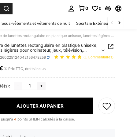
0
0
ouver. Press Enter to select.
Sous-vêtements et vêtements de nuit
Sports & Extérieur
Enfants
Monture de lunettes rectangulaire en plastique unisexe, lunettes légères pour ordinateur, jeux, télévision, téléphone portable, lunettes de mode optique
e de lunettes rectangulaire en plastique unisexe,
s légères pour ordinateur, jeux, télévision,
one portable, lunettes de mode optique
c260225124042156478259
(1 Commentaires)
2€
ICE AND AVAILABILITY
Prix TTC, droits inclus
té(s):
AJOUTER AU PANIER
 jusqu'à
4
points SHEIN calculés à la caisse.