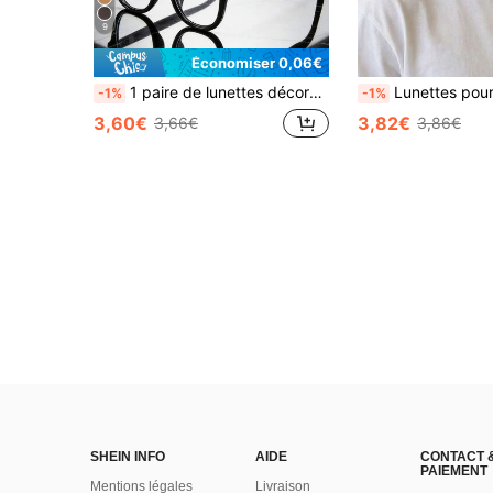
9
Économiser 0,06€
1 paire de lunettes décoratives à la mode, convenant à la lecture, à la protection des yeux et à un usage quotidien, unisexe
Lunettes pour ordinateur/jeux/télévision/téléphone, montures carrées en plastique, lunettes légères, lunettes
-1%
-1%
3,60€
3,82€
3,66€
3,86€
SHEIN INFO
AIDE
CONTACT 
PAIEMENT
Mentions légales
Livraison