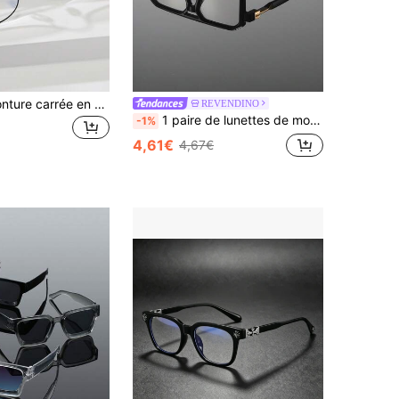
Lunettes à monture carrée en métal noir - mode et décontractées, idéales pour l'ordinateur, les jeux, la télévision et l'utilisation mobile, sans ordonnance.
REVENDINO
1 paire de lunettes de mode vintage pour hommes, monture aviateur noire, verres transparents, cadeau de vacances, mode simple, verres transparents, convient à toutes les formes de visage
-1%
4,61€
4,67€