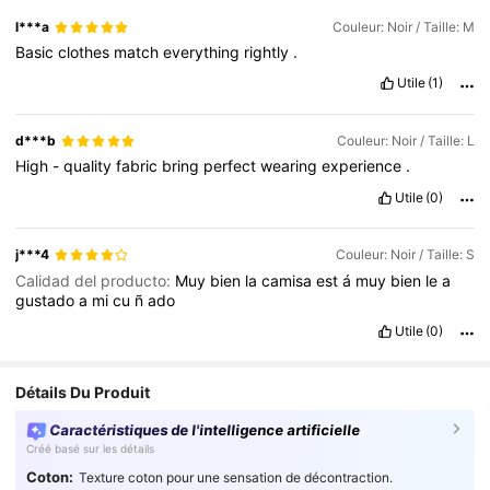
l***a
Couleur: Noir / Taille: M
Basic
clothes
match
everything
rightly
.
Utile
(1)
d***b
Couleur: Noir / Taille: L
High
-
quality
fabric
bring
perfect
wearing
experience
.
Utile
(0)
j***4
Couleur: Noir / Taille: S
Calidad del producto:
Muy
bien
la
camisa
est
á
muy
bien
le
a
gustado
a
mi
cu
ñ
ado
Utile
(0)
Détails Du Produit
Caractéristiques de l'intelligence artificielle
Créé basé sur les détails
Coton:
Texture coton pour une sensation de décontraction.