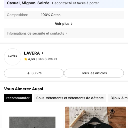
Casual, Mignon, Soirée:
Décontracté et facile à porter.
Composition:
100% Coton
Voir plus
Informations de sécurité et contacts
LAVÉRA
346 Suiveurs
4,68
346 Suiveurs
4,68
Suivre
Tous les articles
Vous Aimerez Aussi
recommander
Sous-vêtements et vêtements de détente
Bijoux & m