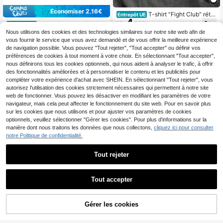
Économiser 2,16€
T-shirt "Fight Club" rétro
Entrepôt UE
4
américain pour toutes les saisons, h
Dès
,90€
Haut décontracté unisex
Entrepôt UE
ommes et femmes, décontracté et t
13
e en pur coton Weekend Offenders
Nous utilisons des cookies et des technologies similaires sur notre site web afin de
Dès
,83€
-13%
15,99€
endance, vêtements et t-shirts pour
Leo pour hommes et femmes
vous fournir le service que vous avez demandé et de vous offrir la meilleure expérience
hommes et femmes, streetwear, ten
de navigation possible. Vous pouvez "Tout rejeter", "Tout accepter" ou définir vos
ues de vacances.
préférences de cookies à tout moment à votre choix. En sélectionnant "Tout accepter",
nous définirons tous les cookies optionnels, qui nous aident à analyser le trafic, à offrir
des fonctionnalités améliorées et à personnaliser le contenu et les publicités pour
compléter votre expérience d'achat avec SHEIN. En sélectionnant "Tout rejeter", vous
autorisez l'utilisation des cookies strictement nécessaires qui permettent à notre site
web de fonctionner. Vous pouvez les désactiver en modifiant les paramètres de votre
navigateur, mais cela peut affecter le fonctionnement du site web. Pour en savoir plus
sur les cookies que nous utilisons et pour ajuster vos paramètres de cookies
optionnels, veuillez sélectionner "Gérer les cookies". Pour plus d'informations sur la
manière dont nous traitons les données que nous collectons,
cliquez ici pour consulter
notre Politique de confidentialité.
Tout rejeter
Tout accepter
T-shirt d'été pour femm
Entrepôt UE
5
e, motif voiture GTR Skyline – R34
Dès
,99€
T-SHIRT CHARLES OLI
Entrepôt UE
Drift Sport Car JDM Fans, style stre
Gérer les cookies
4
VEIRA DO BRONX, T-shirt de boxe,
CRAQUEZ DES MAINTENANT
AJOUTER AU PANIER
Dès
,89€
etwear unisexe décontracté pour l'a
T-shirt de combattant, Chemise de
utomne, coupe classique, 100 % co
boxeur, T-shirt de sport, Marchandis