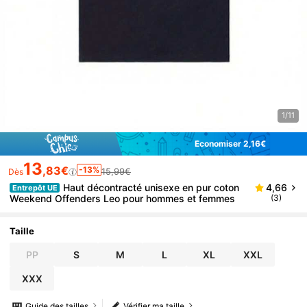
1/11
Économiser 2,16€
13
,83€
-13%
15,99€
Dès
Haut décontracté unisexe en pur coton
4,66
Entrepôt UE
Weekend Offenders Leo pour hommes et femmes
(3)
Taille
PP
S
M
L
XL
XXL
XXX
Guide des tailles
Vérifier ma taille