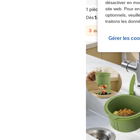
désactiver en mod
site web. Pour en
optionnels, veuil
14,98€
Dès
traitons les donn
3
autres vendeurs
Gérer les coo