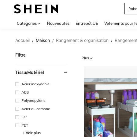
Jupe
Use up 
Catégories
Nouveautés
Entrepôt UE
Vêtements pour 
Accueil
Maison
Rangement & organisation
Rangement 
/
/
/
Filtre
Plus
Tissu/matériel
Acier inoxydable
ABS
Polypropylène
Acier au carbone
Fer
PET
Voir plus