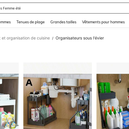
and down arrow keys to navigate search Dernière recherche and Rechercher et Tr
femmes
Tenues de plage
Grandes tailles
Vêtements pour hommes
et organisation de cuisine
Organisateurs sous l'évier
/