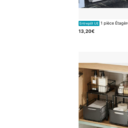
1 pièce Étagère de rangement coulissante à 2 niveaux avec crochets, étagère de rangement multifonctionnelle pou
Entrepôt UE
13,20€