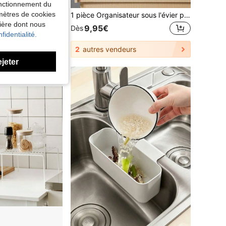
fonctionnement du
amètres de cookies
rre porte-serviette, drainage rapide, garde le comptoir propre, convient pour ranger les éponges, les brosses et autres outils et fournitures de nettoyage de cuisine
1 pièce Organisateur sous l'évier pour cuisine, étagère de rangement pour salle de bain, étagère de plan de travail pour four, micro-ondes, organisation de cuisine
nière dont nous
9,95€
Dès
fidentialité.
2
autres vendeurs
ejeter