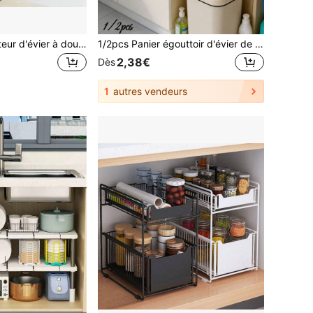
1 pièce Organisateur d'évier à double niveau, 1 pièce Organisateur d'espace étroit, Organisateur d'évier multifonction, Convient pour les tiroirs de salle de bain et de cuisine. Étagère à épices en plastique pour plan de travail, Organisateur de condiments, Support pour vaisselle et ustensiles, Organisateur d'évier, Étagère de rangement en plastique
1/2pcs Panier égouttoir d'évier de cuisine, Panier de vidange d'évier de cuisine, Panier égouttoir d'évier multifonctionnel suspendu, Panier filtre de vidange d'évier de cuisine, Panier égouttoir suspendu au robinet, Utilisé pour filtrer les déchets de cuisine et stocker temporairement les éponges/articles
2,38€
Dès
1
autres vendeurs