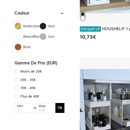
Couleur
Multicolore
Noir
HOUSHELIF 1 pièce Étagère organisatrice d'évier à double couche, étagère de rangement multifonctionnelle pour petit es
Entrepôt UE
10,73€
Blanc/Blanche
Gris
Brun
Gamme De Prix (EUR)
Moins de 25€
25€ - 35€
35€ - 45€
Plus de 45€
Min:
Max:
Ok