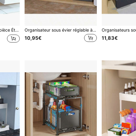
pace, convient pour les tiroirs de salle de bain et de cuisine
Organisateur sous évier réglable à 2 niveaux | Tiroir de rangement coulissant pour cuisine & salle de bain UE | Gain de place robuste, résistant à l'eau (convient pour les produits de nettoyage/ustensiles).
10,95€
11,83€