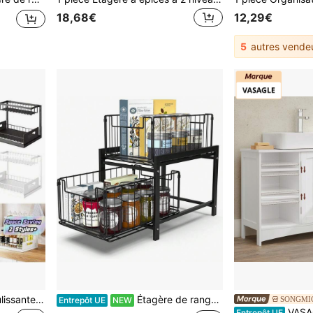
18,68€
12,29€
5
autres vende
Étagère de rangement coulissante à double couche sous l'évier, étagère de rangement multifonctionnelle sous l'évier, convient pour la cuisine et la salle de bain, gain de place, design extensible, facile à nettoyer, applicable à la salle de bain/cuisine/buanderie, maison rangée, couleur : noir
Étagère de rangement sous l'évier avec 2 paniers coulissants, organisateur de cuisine sous l'évier en acier inoxydable, organisateur sous l'évier, organisateur sous l'évier de cuisine à 2 niveaux (Noir) LKOD
SONGMIC
Entrepôt UE
NEW
VASAGLE Meuble sous Lavabo, Placard sous V
Entrepôt UE