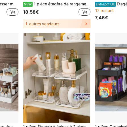
ment en plastique pour robinet, pour ranger les éponges, les chiffons, les lavettes
1 pièce étagère de rangement coulissante à double couche pour meuble sous évier, organisateur de cuisine réglable multifonction, support de comptoir gain de place pour salle de bain, garde-manger, maison et utilitaire
Étagère de rangement extensible en fer forgé pour la
NEW
Entrepôt UE
12 restant
18,58€
7,46€
1
autres vendeurs
convient pour la cuisine et la salle de bain, tailles S/M/L
1 pièce Étagère à épices à 2 niveaux avec séparateur, organisateur de rangement de cuisine, rangement de bouteilles d'assaisonnement, gain d'espace sur le comptoir, étagère multifonctionnelle réglable et transparente pour le garde-manger, accessoires de cuisine pour l'organisation de la maison