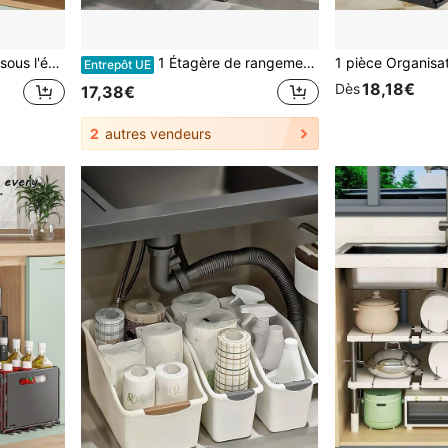
s l'évier
1 Étagère de rangement sous évier, étagère de rangement à 2 niveaux avec tiroirs coulissants, meuble de rangement coulissant sous évier, étagère de rangement multifonctionnelle pour cuisine, salle de bain, garde-manger
Entrepôt UE
18,18€
Dès
17,38€
2
autres vendeurs