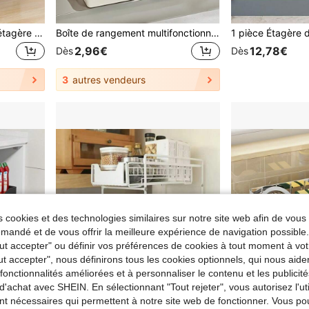
Organisateur sous l'évier, étagère de rangement coulissante pour armoire, étagère réglable sous l'évier, tiroir coulissant, panier de rangement pour cuisine et salle de bain, organisateur sous l'armoire, étagère de rangement pour produits de nettoyage, rangement sous l'évier à deux niveaux
Boîte de rangement multifonctionnelle au design incurvé, poignée ergonomique, ouverture inclinée pour un accès facile et rapide, épaissie et durable, convient pour la salle de bain, sous l'évier, la buanderie, panier de rangement pratique de grande taille, organisateur de tiroir de rangement pour jouets
2,96€
12,78€
Dès
Dès
3
autres vendeurs
 cookies et des technologies similaires sur notre site web afin de vous 
andé et de vous offrir la meilleure expérience de navigation possibl
Tout accepter" ou définir vos préférences de cookies à tout moment à vot
ut accepter", nous définirons tous les cookies optionnels, qui nous aide
es fonctionnalités améliorées et à personnaliser le contenu et les publici
d'achat avec SHEIN. En sélectionnant "Tout rejeter", vous autorisez l'uti
nt nécessaires qui permettent à notre site web de fonctionner. Vous po