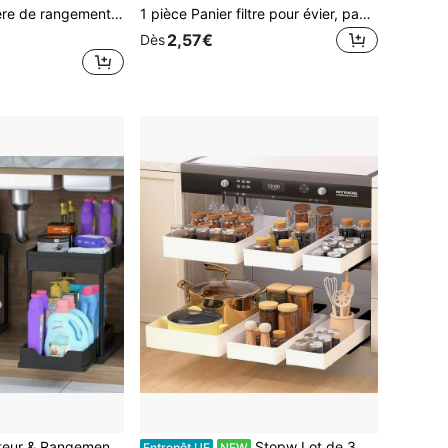
 cuisine, étagère de rangement pour évier, étagère à condiments à plusieurs niveaux pour comptoir, égouttoir à vaisselle, organisateur de bureau multifonctionnel.
1 pièce Panier filtre pour évier, panier multifonctionnel sur l'évier de cuisine avec trous de drainage, panier de collecte d'aliments, panier de lavage des restes, légumes et fruits, support pour éponge et torchon, empêche l'obstruction et les odeurs de l'évier de cuisine
2,57€
Dès
1 pièce Organisateur & Rangement sous l'évier, Organisateur à 2 niveaux avec panier coulissant et crochets, Organisateur & Rangement multifonction sous l'évier pour la salle de bain et la cuisine, Fabriqué en métal et en plastique
Stopw Lot de 3 organisateurs coulissants pour armoires de cuisine, tiroirs et garde-robes, salle de bain et évier, tiroirs coulissants pour chambre et garde-manger (1 pièce) 3SUM
Entrepôt UE
NEW