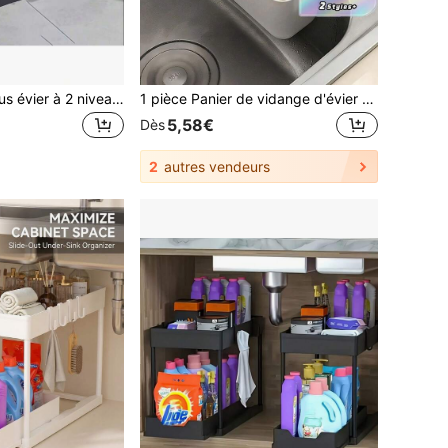
Organisateurs sous évier à 2 niveaux, organisateurs de placard coulissants en forme de L, rangement pour espace étroit, organisateur d'évier multifonction pour salle de bain, cuisine et tiroir.
1 pièce Panier de vidange d'évier de cuisine, passoire multifonction pour évier de cuisine avec fente de rangement, panier de vidange pour le lavage des aliments et des légumes, pratique pour ranger les éponges/torchons, filtre rapidement les restes pour éviter la pourriture et les mauvaises odeurs
5,58€
Dès
2
autres vendeurs