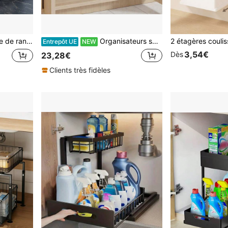
r lavabo de salle de bain et de cuisine, en métal et plastique
Organisateurs sous l'évier
Entrepôt UE
NEW
3,54€
Dès
23,28€
Clients très fidèles