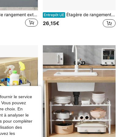
1 pièce Étagère de rangement extensible sous l'évier, support de casserole multifonctionnel à 2 niveaux, étagère de rangement pour armoire de cuisine, accessoires de rangement pour salle de bain
Étagère de rangement extensible sous le comptoir, double couche, grande capacité, forte capacité de charge, montage facile, étagère de rangement pour placard - 37,4 x 26,5 x 44 cm
Entrepôt UE
26,15€
fournir le service
e. Vous pouvez
re choix. En
nt à analyser le
tés pour compléter
lisation des
uvez les