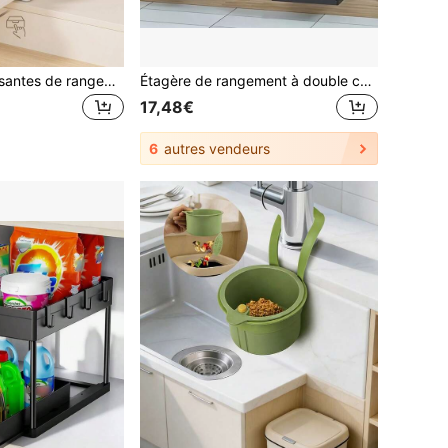
2 étagères coulissantes de rangement pour salle de bain et cuisine avec 5 crochets, étagère de rangement multifonctionnelle pour évier, conception extensible et résistante à l'humidité, en matériau PP épais, facile à installer et à nettoyer
Étagère de rangement à double couche avec panier coulissant sous l'évier, avec tiroirs et crochets, organisation efficace pour les armoires de salle de bain et de cuisine. Conception de tiroir inférieur pour un glissement facile, un accessoire de cuisine pratique., Cadeau de pendaison de crémaillère
17,48€
6
autres vendeurs