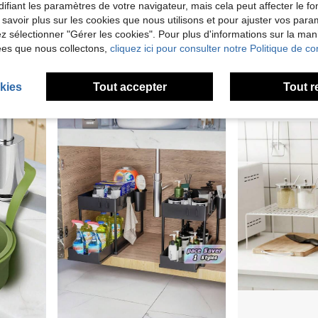
ifiant les paramètres de votre navigateur, mais cela peut affecter le 
 savoir plus sur les cookies que nous utilisons et pour ajuster vos par
1 pièce Étagère de rangement sous l'évier à double couche, organisateur coulissant extractible, matériau PP, conception gain de place, rangement intégré sous l'évier, convient pour le rangement du plan de travail de la cuisine et de la salle de bain, étagère de rangement multifonctionnelle pour la maison
Étagère Rangements Sous Évier Cuisine Panier de Rangement Coulissant à 2 Niveaux pour Placard de Cuisine, Salle de Bain, Tiroirs Coulissants Sous Évier, 37.4*26.5*44cm, Noir/Blanc
Organisateur de meuble de cuisine avec plateau de drainage incliné amovible, support pour éponge et brosse avec ba
Entrepôt UE
NEW
lez sélectionner "Gérer les cookies". Pour plus d'informations sur la ma
26,68€
8,93€
Dès
ées que nous collectons,
cliquez ici pour consulter notre Politique de con
5
autres vendeurs
kies
Tout accepter
Tout r