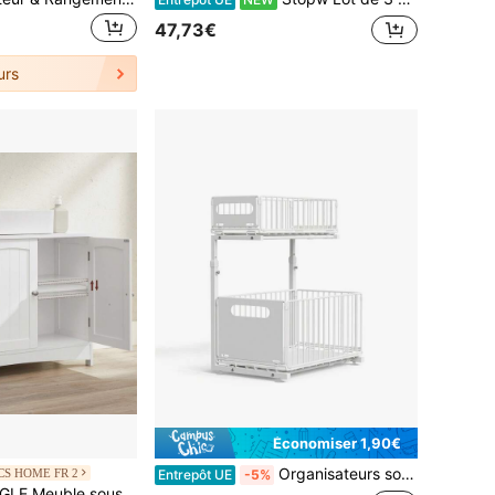
47,73€
urs
Économiser 1,90€
Organisateurs sous l'évier
S HOME FR 2
Entrepôt UE
-5%
asque, Meuble de Salle de Bain, Long, 30 x 90 x 60 cm, 2 Portes, Armoire de Rangement, Casiers Ouverts, Étagères Réglables, Blanc