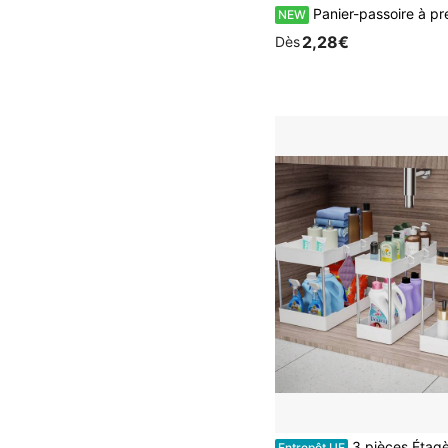
Panier-passoire à presser mains libres, filtre à résidus alimentaires, passoire suspendue pour évier de cuisine, filtre d'évier, système de filtration indépendant, conception de drainage à bouton de pression en un clic, panier de range
NEW
2,28€
Dès
3 pièces Étagère de rangement pour lavabo de salle de bain, organisateur de comptoir, étagère à cosmétiques pour coiffeuse, 
Entrepôt UE