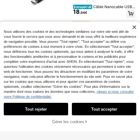
eable USB, 2 vitesses, avec lumière
#1 BEST-SELLERS
de Planche à frotter
LED et rouleau de rechange, brosse
Câble Nanocable USB-
Entrepôt UE
(1000+)
à pieds portable et durable, convien
18
C 2.0 60 W 3 A, USB-C/M-USB-C/
5
,04€
t pour la peau morte, la peau sèche/
Dès
,17€
5,22€
M, blanc, 1 m
fendillée et les callosités, idéal pour
la maison et les voyages, cadeau p
arfait pour Halloween/Noël pour les
Câble USB 2.0 vention
hommes et les femmes, cadeau de
Nous utilisons des cookies et des technologies similaires sur notre site web afin de
Entrepôt UE
11
ctibg/ usb mâle - microusb mâle/ 1,
soin personnel
vous fournir le service que vous avez demandé et de vous offrir la meilleure expérience
,72€
5 m/ noir
de navigation possible. Vous pouvez "Tout rejeter", "Tout accepter" ou définir vos
Table Pliante Portable p
Entrepôt UE
préférences de cookies à tout moment à votre choix. En sélectionnant "Tout accepter",
18
our Lit et Canapé, avec 5 Niveaux
nous définirons tous les cookies optionnels, qui nous aident à analyser le trafic, à offrir
,99€
-18%
23,37€
d'Inclinaison Réglable, Porte-Gobel
des fonctionnalités améliorées et à personnaliser le contenu et les publicités pour
et et Butée Antidérapante, Surface
compléter votre expérience d'achat avec SHEIN. En sélectionnant "Tout rejeter", vous
Résistante et Facile à Nettoyer, Idé
autorisez l'utilisation des cookies strictement nécessaires qui permettent à notre site
ale pour Ordinateur Portable, Lectur
web de fonctionner. Vous pouvez les désactiver en modifiant les paramètres de votre
e, Repas, Étude et Travail à Domicil
e, Légère et Gain de Place, 56x32x
navigateur, mais cela peut affecter le fonctionnement du site web. Pour en savoir plus
25 cm
sur les cookies que nous utilisons et pour ajuster vos paramètres de cookies
optionnels, veuillez sélectionner "Gérer les cookies". Pour plus d'informations sur la
manière dont nous traitons les données que nous collectons,
cliquez ici pour consulter
notre Politique de confidentialité.
Afficher les articles similaires en stock
Voir tout
Tout rejeter
Tout accepter
Désolés, ce produit est épuisé.
STARTECH
Savio
50 pièces de pailles en papier violet
Câble de charge StarTe
Entrepôt UE
Gérer les cookies
2
EN RUPTURE DE STOCK
tes mélangées, convenant pour les
Câble USB Savio - Ligh
Entrepôt UE
21
ch.com USB A vers USB C de 2 m -
Dès
,38€
,57€
-5%
22,71€
16
anniversaires, Noël, mariages, Hallo
tning avec affichage CL-173 1 m n
Charge rapide et synchronisation U
,82€
-4%
17,70€
ween, baby shower, cocktails et fêt
oir
SB 2.0 vers USB Type C - Revêtem
es de jus
ent TPE en fibre d'aramide M/M 3 A