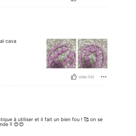
Lors
ment ou 
visage e
nt ou à 
Cess
entez d
e doule
Si v
ause, ut
mal cava
qualifié
Ce p
physique
d'endom
Lise
ant la p
Utile (10)
ique à utiliser et il fait un bien fou ! 🥰 on se
nde !! 😍😍