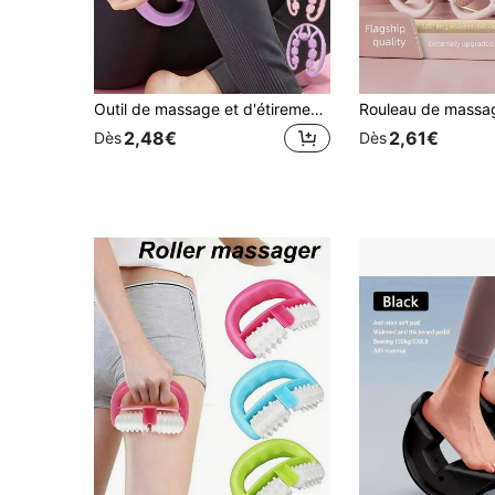
Outil de massage et d'étirement des jambes à 7 roues, rouleau de massage des fascias et des muscles pour l'amincissement des jambes, appareil de massage des jambes pour les bras, les tibias, le dos, les épaules et les cuisses, outils de massage polyvalents pour hommes et femmes, accessoires de yoga pour la relaxation musculaire après l'entraînement
2,48€
2,61€
Dès
Dès