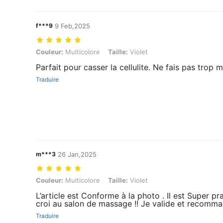
f***9
9 Feb,2025
Couleur: Multicolore, Taille: Violet
Couleur:
Multicolore
Taille:
Violet
Parfait pour casser la cellulite. Ne fais pas trop 
Traduire
m***3
26 Jan,2025
Couleur: Multicolore, Taille: Violet
Couleur:
Multicolore
Taille:
Violet
L’article est Conforme à la photo . Il est Super prat
croi au salon de massage !! Je valide et recomma
Traduire