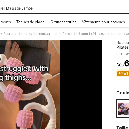
reil Massage Jambe
and down arrow keys to navigate search Dernière recherche and Rechercher et Tr
femmes
Tenues de plage
Grandes tailles
Vêtements pour hommes
/
Roulea
Pilate
cellul
SKU: s
jambes
Dès
PR
#1
Coule
Taille