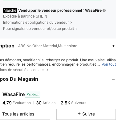
Vendu par le vendeur professionnel : WasaFire
Marché
Expédié à partir de SHEIN
Informations et obligations du vendeur
Pour signaler ce vendeur et/ou ce produit
iption
ABS,No Other Material,Multicolore
as démonter, modifier ni surcharger ce produit. Une mauvaise utilisa
ut en réduire les performances, endommager le produit et augmenter
...
Voir tout
e de blessure.
ions de sécurité et contacts
roduit est réservé aux adultes. Tenir hors de portée des enfants. Les
opos Du Magasin
es âgées, les femmes enceintes et les personnes souffrant de probl
rdiaques, articulaires ou osseux, ou de toute autre affection médica
ptible de limiter leur activité physique, doivent consulter un médeci
professionnel de santé qualifié avant utilisation.
WasaFire
Vendeur
t chaque utilisation, inspectez soigneusement le produit afin de dé
4,79
30
2.5K
Evaluation
Articles
Suiveurs
ute fissure, déchirure, usure, jeu, déformation ou autre signe de dom
r***o
est en train de naviguer
essez immédiatement l'utilisation en cas de défaut.
isez ce produit uniquement sur une surface plane, stable, antidérapa
Tous les articles
Suivre
dégagée. Les surfaces humides, irrégulières ou dangereuses peuvent
er le risque de glissade, de chute ou de blessure.
sissez une intensité d'entraînement adaptée à votre condition physi
tre niveau de forme et votre tolérance personnelle. Ne vous surmen