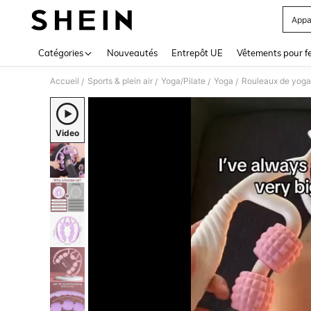
Appa
Use up 
Catégories
Nouveautés
Entrepôt UE
Vêtements pour 
Accueil
Sports & plein air
Yoga/Pilate
Yoga
Rouleaux de yoga
/
/
/
/
Video