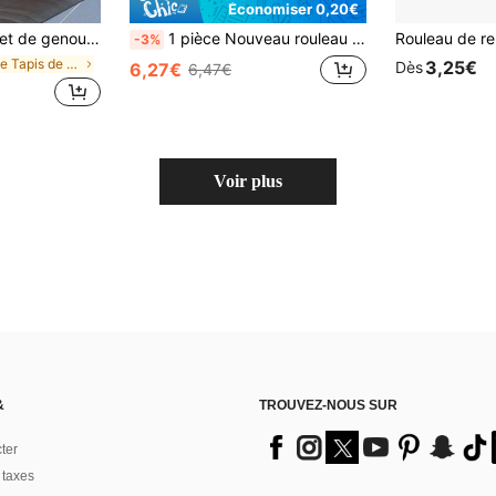
Économiser 0,20€
'exercice pour les genoux, les coudes, les poignets, les mains, la tête, tapis de mousse pour le yoga et le Pilates à genoux
1 pièce Nouveau rouleau de yoga manuel, rouleau amincissant pour les jambes, masseur pour les pieds et le cou, bâton de massage flexible universel à 3 rangées, rouleau de yoga à pointes, rouleau d'entraînement musculaire et de relaxation, axe de rouleau
-3%
de Tapis de yoga
3,25€
Dès
6,27€
6,47€
Voir plus
&
TROUVEZ-NOUS SUR
ter
 taxes