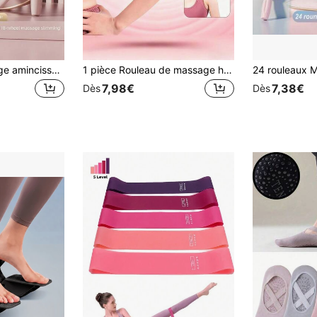
Rouleau de massage amincissant musculaire amélioré à 18 roues, soulagement ciblé des tissus profonds, conçu spécifiquement pour les mollets des femmes, outil de rouleau en mousse pour la thérapie des points gâchettes, choix idéal pour la relaxation des muscles endoloris après le yoga et la course, masseur de jambe, masseur de jambe portable
1 pièce Rouleau de massage haute densité en mousse EVA antidérapant anti-cellulite pour un massage en profondeur, léger et ergonomique, de couleur noire. Accessoire de yoga, pilates, relaxation musculaire, en forme de goutte d'eau. Accessoire de gymnastique et de fitness pour le domicile et le centre de remise en forme.
7,98€
7,38€
Dès
Dès