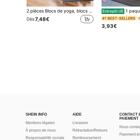
2 pièces Blocs de yoga, blocs de Pilates, blocs de mousse de yoga - Mousse EVA sans latex supportive - Surface douce antidérapante avec bords biseautés, convient pour le yoga, le Pilates, la méditation - Offre stabilité, équilibre, approfondit l'étirement
1 paquet de genouillères de yoga, coussin de genou de yoga épais, tapis d
Entrepôt UE
#1 BEST-SELLERS
7,48€
Dès
3,93€
SHEIN INFO
AIDE
CONTACT 
PAIEMENT
Mentions légales
Livraison
Nous contac
À propos de nous
Rétractation/Retours
Paiement et
Responsabilité sociale
Remboursement