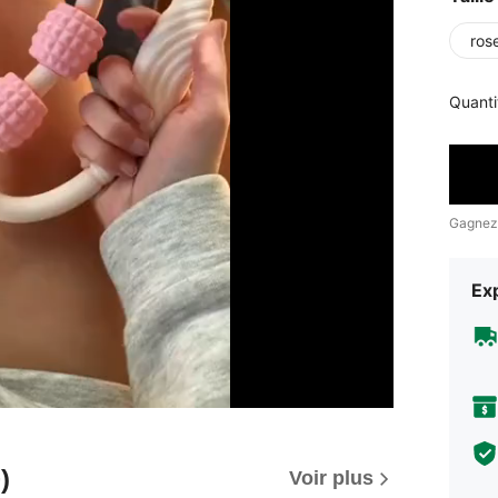
ros
Quanti
Gagnez
Exp
)
Voir plus