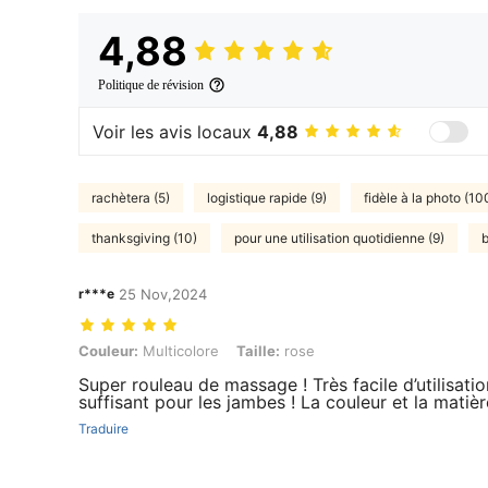
4,88
Politique de révision
Voir les avis locaux
4,88
rachètera (5)
logistique rapide (9)
fidèle à la photo (10
thanksgiving (10)
pour une utilisation quotidienne (9)
b
r***e
25 Nov,2024
Couleur: Multicolore, Taille: rose
Couleur:
Multicolore
Taille:
rose
Super rouleau de massage ! Très facile d’utilisatio
suffisant pour les jambes ! La couleur et la matièr
Traduire