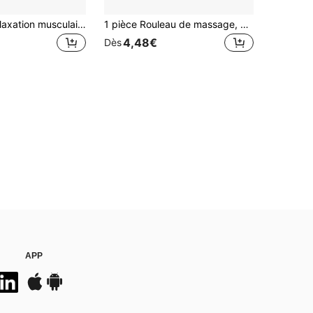
Rouleau de relaxation musculaire en forme de U, rouleau de massage Pilates, rouleau amincissant pour le corps et les jambes, équipement d'entraînement de yoga, masseur anti-cellulite
1 pièce Rouleau de massage, outil de relaxation musculaire, bâton de massage pour amincir les jambes, 4 roues, étirement de yoga
4,48€
Dès
APP