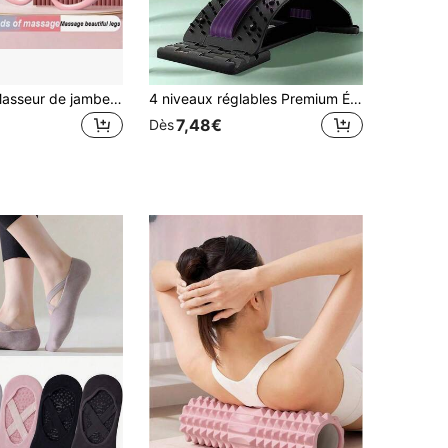
24 rouleaux Masseur de jambes - 10 rouleaux doubles extra larges, massage double, appareil amincissant les jambes par roulage - pince circulaire pour mollets et cuisses pour détendre les muscles - bâton de massage, accessoire de yoga, rouleau de jambe pour relaxation, pince de cuisse, bâton de massage pour relaxation musculaire, équipement dédié à l'étirement musculaire, équipement de détente musculaire
4 niveaux réglables Premium Étireur de dos, pour soulager les douleurs lombaires et lombaires - avec des sangles de massage confortables en EVA - Planche de décompression vertébrale portable durable, convient pour les exercices de colonne, la relaxation, le yoga, la remise en forme, etc.
7,48€
Dès