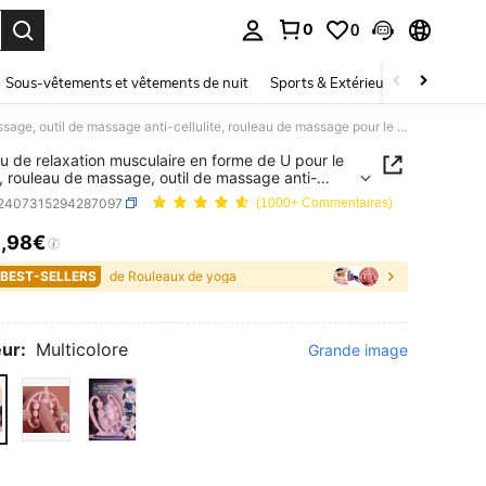
0
0
ouver. Press Enter to select.
Sous-vêtements et vêtements de nuit
Sports & Extérieur
Enfants
Rouleau de relaxation musculaire en forme de U pour le Pilates, rouleau de massage, outil de massage anti-cellulite, rouleau de massage pour le corps et les jambes, équipement d'entraînement de yoga
u de relaxation musculaire en forme de U pour le
s, rouleau de massage, outil de massage anti-
ite, rouleau de massage pour le corps et les
t2407315294287097
(1000+ Commentaires)
, équipement d'entraînement de yoga
6
,98€
ICE AND AVAILABILITY
 BEST-SELLERS
de Rouleaux de yoga
ur:
Multicolore
Grande image