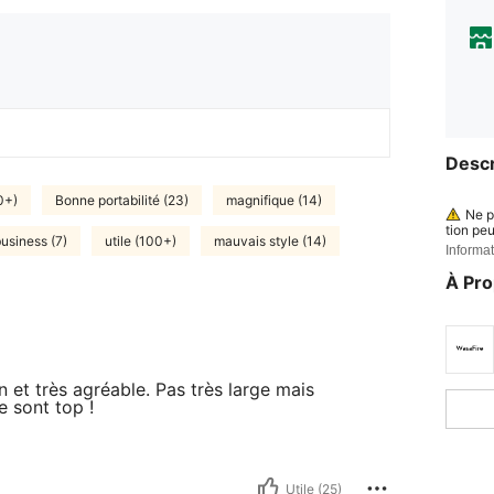
Descr
0+)
Bonne portabilité (23)
magnifique (14)
Ne p
tion pe
usiness (7)
utile (100+)
mauvais style (14)
le risqu
Informat
Ce p
À Pr
personn
èmes ca
le susce
n ou un 
Avan
celer to
mage. C
n et très agréable. Pas très large mais
Util
e sont top !
nte et 
augment
Choi
que, vo
ez pas.
Utile (25)