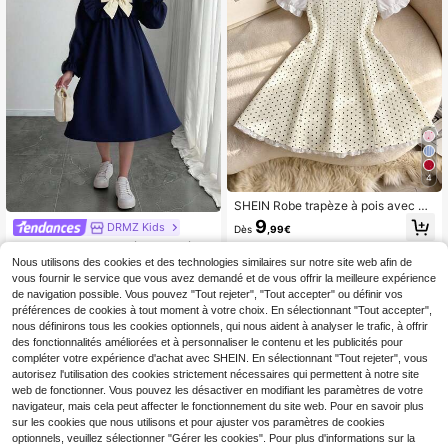
4
SHEIN Robe trapèze à pois avec m
anches bouffantes et nœud pour fill
9
DRMZ Kids
Dès
,99€
e préadolescente, style scolaire, re
SHEIN Robe ample, décontractée et
ntrée scolaire, fille préadolescente
confortable pour préadolescentes a
Nous utilisons des cookies et des technologies similaires sur notre site web afin de
11
Dès
,99€
vec col volant, manches longues et
vous fournir le service que vous avez demandé et de vous offrir la meilleure expérience
nœud contrasté
de navigation possible. Vous pouvez "Tout rejeter", "Tout accepter" ou définir vos
préférences de cookies à tout moment à votre choix. En sélectionnant "Tout accepter",
nous définirons tous les cookies optionnels, qui nous aident à analyser le trafic, à offrir
des fonctionnalités améliorées et à personnaliser le contenu et les publicités pour
compléter votre expérience d'achat avec SHEIN. En sélectionnant "Tout rejeter", vous
autorisez l'utilisation des cookies strictement nécessaires qui permettent à notre site
web de fonctionner. Vous pouvez les désactiver en modifiant les paramètres de votre
navigateur, mais cela peut affecter le fonctionnement du site web. Pour en savoir plus
sur les cookies que nous utilisons et pour ajuster vos paramètres de cookies
optionnels, veuillez sélectionner "Gérer les cookies". Pour plus d'informations sur la