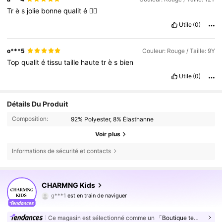
Tr
è
s
jolie
bonne
qualit
é
👍🏼
Utile
(0)
o***5
Couleur: Rouge / Taille: 9Y
Top
qualit
é
tissu
taille
haute
tr
è
s
bien
Utile
(0)
Détails Du Produit
Composition:
92% Polyester, 8% Élasthanne
Voir plus
Informations de sécurité et contacts
CHARMNG Kids
128K Suiveurs
4,82
g***1
est en train de naviguer
128K Suiveurs
4,82
Ce magasin est sélectionné comme un
「Boutique tendance」
128K Suiveurs
4,82