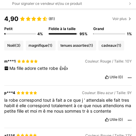
Pour signaler ce vendeur et/ou ce produit
4,90
(81)
Voir plus
Petit
Fidèle à la taille
Grand
4%
95%
1%
Noël
(3)
magnifique
(1)
tenues assorties
(1)
cadeaux
(1)
m***1
Couleur: Rouge / Taille: 10Y
Ma
fille
adore
cette
robe
👍👍
Utile
(0)
p***4
Couleur: Bleu azur / Taille: 9Y
la
robe
correspond
tout
à
fait
a
ce
que
j
'
attendais
elle
fait
tres
habill
é
elle
correspond
totalement
à
ce
que
nous
attendions
ma
petite
fille
et
moi
m
ê
me
nous
sommes
tr
è
s
contente
Utile
(0)
a***4
Couleur: Rouge / Taille: 12Y