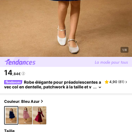
1/8
14
,84€
Robe élégante pour préadolescentes a
4,90
(
81
)
vec col en dentelle, patchwork à la taille et v
elours, convient pour Halloween et Noël
Couleur: Bleu Azur
Taille