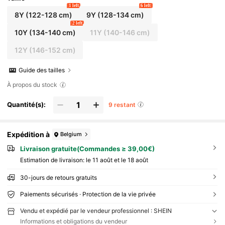
1 left
6 left
8Y
(122-128 cm)
9Y
(128-134 cm)
2 left
10Y
(134-140 cm)
11Y
(140-146 cm)
12Y
(146-152 cm)
Guide des tailles
À propos du stock
Quantité(s):
9 restant
Expédition à
Belgium
Livraison gratuite(Commandes ≥ 39,00€)
Estimation de livraison:
le 11 août et le 18 août
30-jours de retours gratuits
Paiements sécurisés · Protection de la vie privée
Vendu et expédié par le vendeur professionnel : SHEIN
Informations et obligations du vendeur