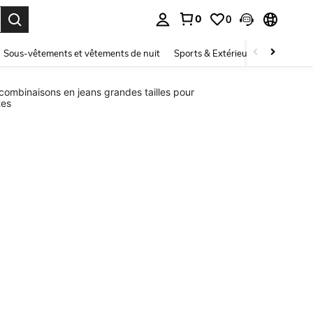
0
0
ouver. Press Enter to select.
Sous-vêtements et vêtements de nuit
Sports & Extérieur
Enfants
combinaisons en jeans grandes tailles pour
tes