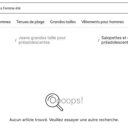
s Femme été
and down arrow keys to navigate search Dernière recherche and Rechercher et Tr
femmes
Tenues de plage
Grandes tailles
Vêtements pour hommes
Jeans grandes taille pour
Salopettes et 
/
/
préadolescentes
préadolescen
Aucun article trouvé. Veuillez essayer une autre recherche.