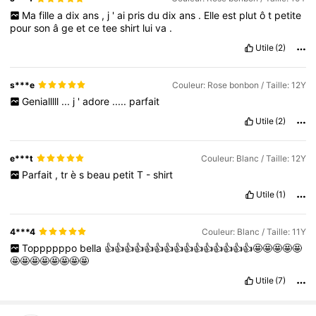
Ma
fille
a
dix
ans
,
j
'
ai
pris
du
dix
ans
.
Elle
est
plut
ô
t
petite
pour
son
â
ge
et
ce
tee
shirt
lui
va
.
Utile
(2)
s***e
Couleur: Rose bonbon / Taille: 12Y
Genialllll
...
j
'
adore
.....
parfait
Utile
(2)
e***t
Couleur: Blanc / Taille: 12Y
Parfait
,
tr
è
s
beau
petit
T
-
shirt
Utile
(1)
4***4
Couleur: Blanc / Taille: 11Y
Toppppppo
bella
👍👍👍👍👍👍👍👍👍👍👍👍👍👍👍🤩🤩🤩🤩🤩
🤩🤩🤩🤩🤩🤩🤩🤩
Utile
(7)
109K Suiveurs
4,84