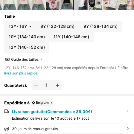
Taille
13Y
-
16Y
8Y
(122-128 cm)
9Y
(128-134 cm)
10Y
(134-140 cm)
11Y
(140-146 cm)
12Y
(146-152 cm)
Guide des tailles
​12Y (146-152 cm), 8Y (122-128 cm) sont expédiés depuis Entrepôt UE offre
livraison plus rapide
.
Quantité(s):
Expédition à
Belgium
Livraison gratuite(Commandes ≥ 39,00€)
Estimation de livraison:
le 10 août et le 17 août
30-jours de retours gratuits