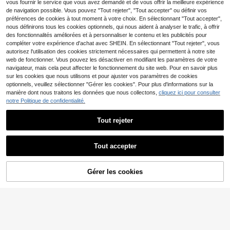
tricot côtelé gris foncé, avec motif
vous fournir le service que vous avez demandé et de vous offrir la meilleure expérience
d'étoiles et taille froncée. Convient
de navigation possible. Vous pouvez "Tout rejeter", "Tout accepter" ou définir vos
pour le port décontracté
préférences de cookies à tout moment à votre choix. En sélectionnant "Tout accepter",
nous définirons tous les cookies optionnels, qui nous aident à analyser le trafic, à offrir
des fonctionnalités améliorées et à personnaliser le contenu et les publicités pour
compléter votre expérience d'achat avec SHEIN. En sélectionnant "Tout rejeter", vous
autorisez l'utilisation des cookies strictement nécessaires qui permettent à notre site
web de fonctionner. Vous pouvez les désactiver en modifiant les paramètres de votre
navigateur, mais cela peut affecter le fonctionnement du site web. Pour en savoir plus
sur les cookies que nous utilisons et pour ajuster vos paramètres de cookies
optionnels, veuillez sélectionner "Gérer les cookies". Pour plus d'informations sur la
manière dont nous traitons les données que nous collectons,
cliquez ici pour consulter
notre Politique de confidentialité.
Tout rejeter
Tout accepter
Gérer les cookies
CRAQUEZ DES MAINTENANT
AJOUTER AU PANIER