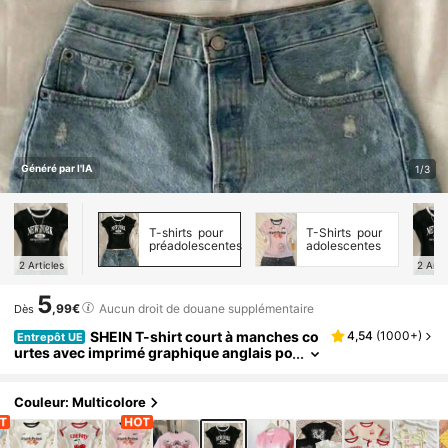
Généré par l'IA
1/3
T-shirts pour
T-Shirts pour
préadolescentes
adolescentes
2
Articles
2
Arti
5
,99€
Aucun droit de douane supplémentaire
Dès
SHEIN T-shirt court à manches co
4,54
(
1000+
)
Entrepôt UE
urtes avec imprimé graphique anglais po
ur préadolescentes, décontracté et conf
ortable. Conception adaptée pour l'extérieur,
les pique-niques, la photographie de rue, les
Couleur: Multicolore
vacances, les jours fériés, les cadeaux