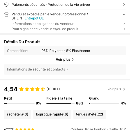
Paiements sécurisés · Protection de la vie privée
Vendu et expédié par le vendeur professionnel :
SHEIN
Entrepôt UE
Informations et obligations du vendeur
Pour signaler ce vendeur et/ou ce produit
Détails Du Produit
Composition:
95% Polyester, 5% Élasthanne
Voir plus
Informations de sécurité et contacts
4,54
(1000+)
Voir plus
Petit
Fidèle à la taille
Grand
8%
88%
4%
rachètera
(3)
logistique rapide
(6)
tenues d'été
(22)
s***f
Couleur: Rose bonbon / Taille: 10Y