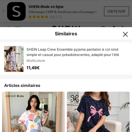
SHEIN-Mode en ligne
×
OBTENIR
Téléchargez l'APP & bénéficiez plus d'avantages !
(18,717)
Similaires
SHEIN Leap Crew Ensemble pyjama pantalon à col rond
simple et casual pour préadolescentes, adapté pour l'été
Multicolore
11,49€
Articles similaires