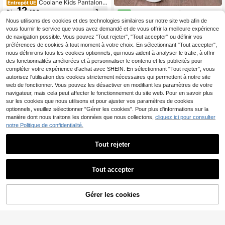
Coolane Kids Pantalon p
Entrepôt UE
12
arachute blanc à blocs de couleurs
Dès
,43€
Purechapter 2 pièces Pantalo
NEW
pour les préadolescentes, style stre
16
ns évasés à taille haute doublés de
Nous utilisons des cookies et des technologies similaires sur notre site web afin de
,99€
etwear Y2K, pour l'été/le printemps,
thermique de couleur unie, avec po
vous fournir le service que vous avez demandé et de vous offrir la meilleure expérience
festival de musique
ches, mode décontractée pour filles
de navigation possible. Vous pouvez "Tout rejeter", "Tout accepter" ou définir vos
préadolescentes, automne/hiver
préférences de cookies à tout moment à votre choix. En sélectionnant "Tout accepter",
nous définirons tous les cookies optionnels, qui nous aident à analyser le trafic, à offrir
des fonctionnalités améliorées et à personnaliser le contenu et les publicités pour
compléter votre expérience d'achat avec SHEIN. En sélectionnant "Tout rejeter", vous
autorisez l'utilisation des cookies strictement nécessaires qui permettent à notre site
web de fonctionner. Vous pouvez les désactiver en modifiant les paramètres de votre
navigateur, mais cela peut affecter le fonctionnement du site web. Pour en savoir plus
sur les cookies que nous utilisons et pour ajuster vos paramètres de cookies
optionnels, veuillez sélectionner "Gérer les cookies". Pour plus d'informations sur la
manière dont nous traitons les données que nous collectons,
cliquez ici pour consulter
notre Politique de confidentialité.
Tout rejeter
11
Tout accepter
5
Pantalon de survêtement à mo
NEW
8
tif de citron numérique pour filles pr
Dès
,49€
SHEIN Pantalon large à
Entrepôt UE
éadolescentes, décontracté et conf
Gérer les cookies
9
AJOUTER AU PANIER
cordon de serrage avec blocs de co
Dès
,60€
ortable pour l'automne/l'hiver, mode
uleurs pour préadolescentes, desig
pour le printemps/l'été, convient po
n de blocs de couleurs sur le côté, d
ur les sports de plein air, les pique-n
écoration graphique avec lettre ova
iques en plein air, la photographie d
le, tissu léger et doux, style streetw