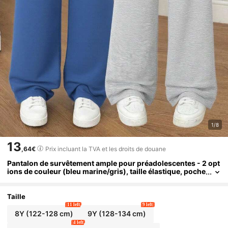
1/8
13
,64€
Prix incluant la TVA et les droits de douane
Pantalon de survêtement ample pour préadolescentes - 2 opt
ions de couleur (bleu marine/gris), taille élastique, poche
s avec patch de couleur contrastante, tissu doux et respir
ant, coupe ample et confortable, parfait pour l'école, les jeux,
la détente - pantalon décontracté pour un usage quotidien et
Taille
les loisirs
11 left
9 left
8Y
(122-128 cm)
9Y
(128-134 cm)
4 left