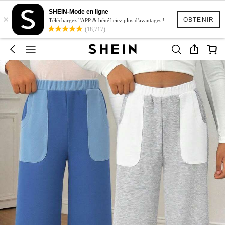
SHEIN-Mode en ligne
×
OBTENIR
Téléchargez l'APP & bénéficiez plus d'avantages !
(18,717)