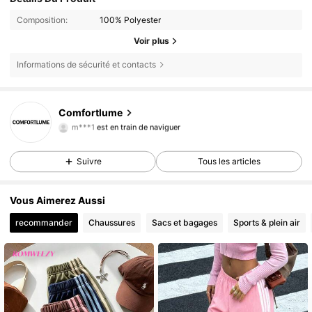
Composition:
100% Polyester
Voir plus
Informations de sécurité et contacts
11K Suiveurs
4,74
Comfortlume
m***1
est en train de naviguer
11K Suiveurs
4,74
11K Suiveurs
4,74
Suivre
Tous les articles
11K Suiveurs
4,74
11K Suiveurs
4,74
Vous Aimerez Aussi
11K Suiveurs
4,74
recommander
Chaussures
Sacs et bagages
Sports & plein air