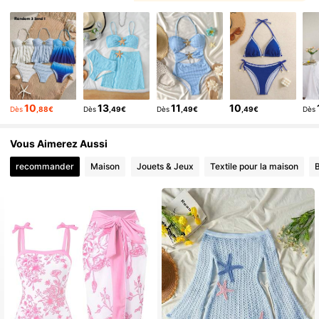
20K Suiveurs
4,76
, Plus de style
, Vous pourriez aimer
20K Suiveurs
4,76
, Vous aimerez peut-être aussi
, Articles connexes
20K Suiveurs
4,76
20K Suiveurs
4,76
20K Suiveurs
4,76
10
13
11
10
Dès
,88€
Dès
,49€
Dès
,49€
,49€
Dès
20K Suiveurs
4,76
Vous Aimerez Aussi
recommander
Maison
Jouets & Jeux
Textile pour la maison