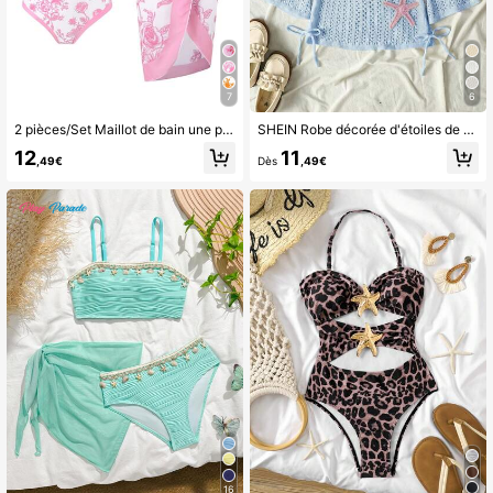
7
6
2 pièces/Set Maillot de bain une pièce vintage imprimé porcelaine pour filles avec tablier long en mousseline, blanc, été, mignon, plage, vacances, maillots de bain pour ados
SHEIN Robe décorée d'étoiles de mer bleues pour fille préadolescente, pour les vacances, les rendez-vous, le thé de l'après-midi, la plage, la croisière, le voyage en voiture, les vacances en ville, la saison des mariages, le festival de musique, les vacances bohèmes
12
11
,49€
Dès
,49€
16