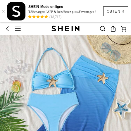
SHEIN-Mode en ligne
×
OBTENIR
Téléchargez l'APP & bénéficiez plus d'avantages !
(18,717)