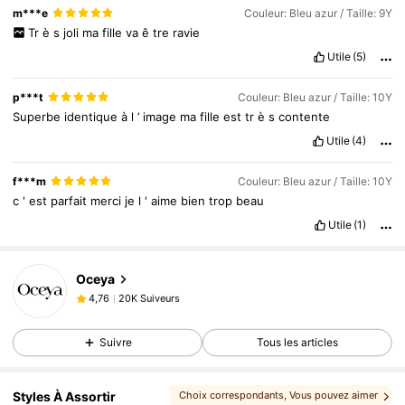
m***e
Couleur: Bleu azur / Taille: 9Y
Tr
è
s
joli
ma
fille
va
ê
tre
ravie
Utile
(5)
p***t
Couleur: Bleu azur / Taille: 10Y
Superbe
identique
à
l
’
image
ma
fille
est
tr
è
s
contente
Utile
(4)
f***m
Couleur: Bleu azur / Taille: 10Y
c
'
est
parfait
merci
je
l
'
aime
bien
trop
beau
Utile
(1)
20K Suiveurs
4,76
Oceya
20K Suiveurs
4,76
i***3
est en train de naviguer
20K Suiveurs
4,76
Suivre
Tous les articles
20K Suiveurs
4,76
20K Suiveurs
4,76
Styles À Assortir
Choix correspondants
, Vous pouvez aimer