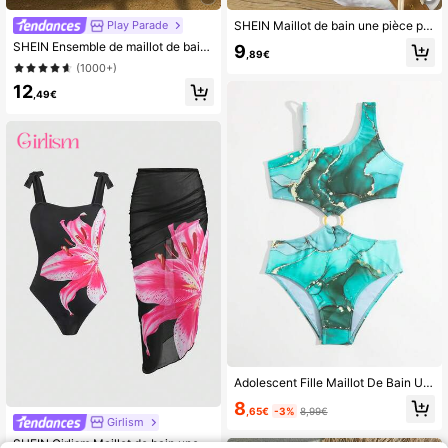
Play Parade
SHEIN Maillot de bain une pièce pour fille préadolescente, coupe slim, décontracté, minimaliste, confortable, imprimé léopard
SHEIN Ensemble de maillot de bain en trois pièces pour préadolescentes, vert menthe, avec coquillages et étoiles de mer. Nouveau style d'été, peau amicale et séchage rapide, maillot de bain sans bretelles et en forme de licou, couvre complètement les hanches et empêche l'exposition, convient pour les vacances à la plage et la baignade des enfants. 3 pièces Ensemble de maillot de bain pour fille avec cache-maillot, maillot de bain d'été avec coquillages et étoiles de mer, bikini 3 pièces pour l'été pour les tenues d'été des filles
9
,89€
(1000+)
12
,49€
Adolescent Fille Maillot De Bain Une Pièce Imprimé Marbré Ajouré À Col Asymétrique À Détail Anneau O
8
,65€
-3%
8,99€
Girlism
SHEIN Girlism Maillot de bain une pièce à bretelles spaghetti avec imprimé floral et jupe de plage pour fille préadolescente