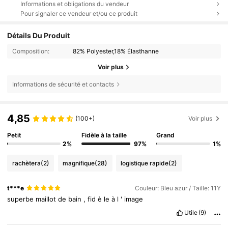
Informations et obligations du vendeur
Pour signaler ce vendeur et/ou ce produit
Détails Du Produit
Composition:
82% Polyester,18% Élasthanne
Voir plus
Informations de sécurité et contacts
4,85
(100+)
Voir plus
Petit
Fidèle à la taille
Grand
2%
97%
1%
rachètera
(2)
magnifique
(28)
logistique rapide
(2)
t***e
Couleur: Bleu azur / Taille: 11Y
superbe
maillot
de
bain
,
fid
è
le
à
l
'
image
Utile
(9)