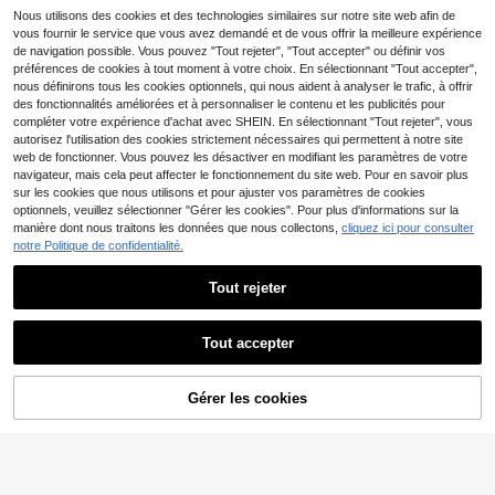
Nous utilisons des cookies et des technologies similaires sur notre site web afin de
11
,49€
vous fournir le service que vous avez demandé et de vous offrir la meilleure expérience
de navigation possible. Vous pouvez "Tout rejeter", "Tout accepter" ou définir vos
préférences de cookies à tout moment à votre choix. En sélectionnant "Tout accepter",
nous définirons tous les cookies optionnels, qui nous aident à analyser le trafic, à offrir
des fonctionnalités améliorées et à personnaliser le contenu et les publicités pour
compléter votre expérience d'achat avec SHEIN. En sélectionnant "Tout rejeter", vous
autorisez l'utilisation des cookies strictement nécessaires qui permettent à notre site
web de fonctionner. Vous pouvez les désactiver en modifiant les paramètres de votre
navigateur, mais cela peut affecter le fonctionnement du site web. Pour en savoir plus
sur les cookies que nous utilisons et pour ajuster vos paramètres de cookies
optionnels, veuillez sélectionner "Gérer les cookies". Pour plus d'informations sur la
manière dont nous traitons les données que nous collectons,
cliquez ici pour consulter
notre Politique de confidentialité.
Tout rejeter
16
SHEIN Ensemble tankini pour filles préadolescentes, imprimé à pois jaunes tricotés avec décoration d'étoiles métalliques, maillot de bain à col licou et volants, vacances à la plage
Tout accepter
10
Dès
,07€
-4%
10,49€
6
SHEIN Robe de plage ajourée à manches longues de couleur unie pour fille préadolescente
Gérer les cookies
CRAQUEZ DES MAINTENANT
AJOUTER AU PANIER
11
,87€
-1%
11,99€