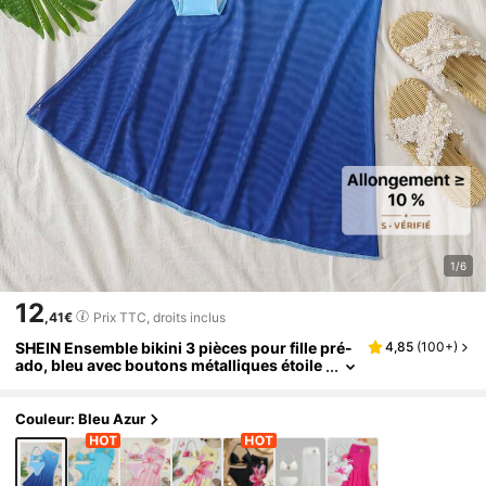
1/6
12
,41€
Prix TTC, droits inclus
SHEIN Ensemble bikini 3 pièces pour fille pré-
4,85
(
100+
)
ado, bleu avec boutons métalliques étoile
de mer, vacances à la plage, vacances d'ét
é
Couleur: Bleu Azur