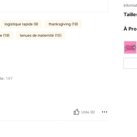
Informat
Taill
logistique rapide (9)
thanksgiving (19)
À Pr
e (19)
tenues de maternité (10)
le:
14Y
Utile (6)