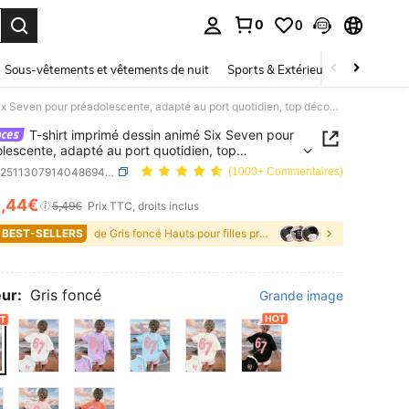
0
0
ouver. Press Enter to select.
Sous-vêtements et vêtements de nuit
Sports & Extérieur
Enfants
T-shirt imprimé dessin animé Six Seven pour préadolescente, adapté au port quotidien, top décontracté mode printemps/été pour filles
T-shirt imprimé dessin animé Six Seven pour
lescente, adapté au port quotidien, top
racté mode printemps/été pour filles
SKU: sk251130791404869407
(1000+ Commentaires)
5
,44€
ICE AND AVAILABILITY
5,49€
Prix TTC, droits inclus
 BEST-SELLERS
de Gris foncé Hauts pour filles préadolescentes
ur:
Gris foncé
Grande image