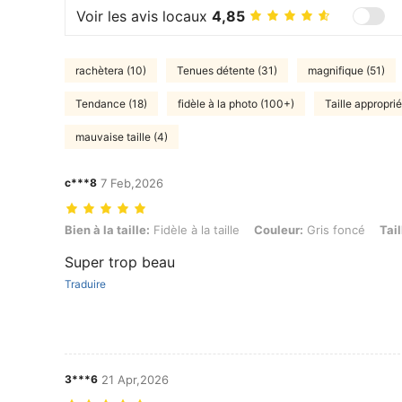
Voir les avis locaux
4,85
rachètera (10)
Tenues détente (31)
magnifique (51)
Tendance (18)
fidèle à la photo (100+)
Taille approprié
mauvaise taille (4)
c***8
7 Feb,2026
Bien à la taille: Fidèle à la taille, Couleur: Gris foncé, Taille: 14Y
Bien à la taille:
Fidèle à la taille
Couleur:
Gris foncé
Tail
Super trop beau
Traduire
3***6
21 Apr,2026