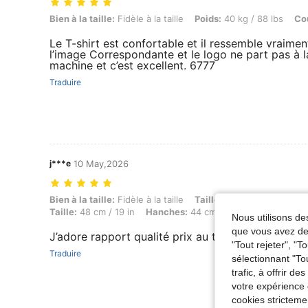
Bien à la taille: Fidèle à la taille, Poids: 40 kg / 88 lbs, Couleur: Blanc
Bien à la taille:
Fidèle à la taille
Poids:
40 kg / 88 lbs
Co
Le T-shirt est confortable et il ressemble vraimen
l’image Correspondante et le logo ne part pas à l
machine et c’est excellent. 6777
Traduire
j***e
10 May,2026
Bien à la taille: Fidèle à la taille, Taille: 160 cm / 63 in, Poids: 45 kg
Bien à la taille:
Fidèle à la taille
Taille:
160 cm / 63 in
Po
Taille:
48 cm / 19 in
Hanches:
44 cm / 17 in
Couleur:
Bl
Nous utilisons des
que vous avez dem
J’adore rapport qualité prix au top
"Tout rejeter", "
Traduire
sélectionnant "To
trafic, à offrir d
votre expérience 
cookies stricteme