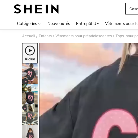
Casq
Use up 
Catégories
Nouveautés
Entrepôt UE
Vêtements pour 
Accueil
Enfants
Vêtements pour préadolescentes
Tops pour p
/
/
/
Video