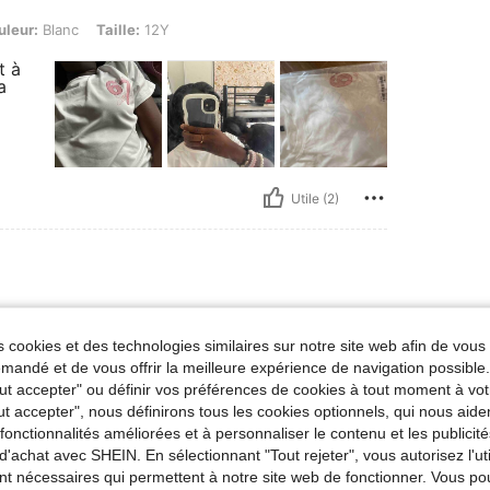
, Taille: 12Y
uleur:
Blanc
Taille:
12Y
t à
a
Utile (2)
 / 99 lbs, Buste: 57 cm / 22 in, Taille: 48 cm / 19 in, Hanches: 44 cm / 17 in, Couleur
ids:
45 kg / 99 lbs
Buste:
57 cm / 22 in
anc
Taille:
7Y
 cookies et des technologies similaires sur notre site web afin de vous 
andé et de vous offrir la meilleure expérience de navigation possibl
Tout accepter" ou définir vos préférences de cookies à tout moment à vot
ut accepter", nous définirons tous les cookies optionnels, qui nous aide
es fonctionnalités améliorées et à personnaliser le contenu et les publici
d'achat avec SHEIN. En sélectionnant "Tout rejeter", vous autorisez l'uti
nt nécessaires qui permettent à notre site web de fonctionner. Vous po