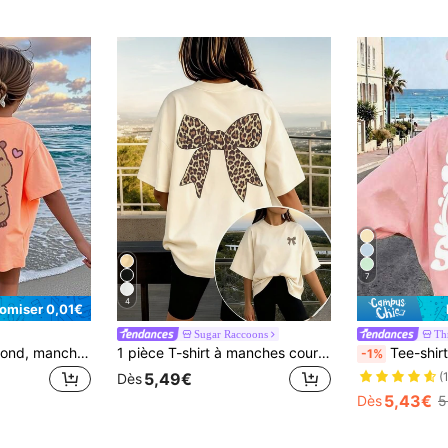
7
4
omiser 0,01€
Sugar Raccoons
Th
T-shirt d'été à col rond, manches courtes, imprimé orange, pour filles et adolescentes étudiantes, style décontracté
1 pièce T-shirt à manches courtes oversize avec imprimé nœud léopard pour préadolescentes, un Top d'été confortable et
Tee-shirt à col rond, manches co
-1%
5,49€
(
Dès
5,43€
Dès
5