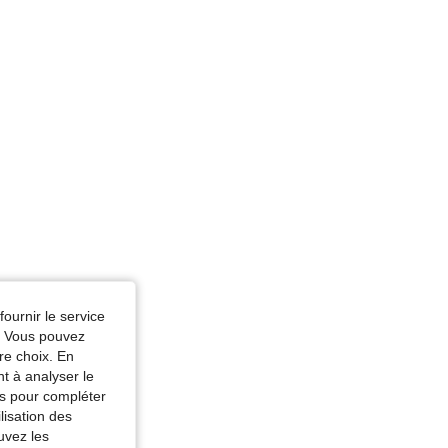
: Blanc, Taille: 7Y
fournir le service
e. Vous pouvez
re choix. En
nt à analyser le
tés pour compléter
lisation des
uvez les