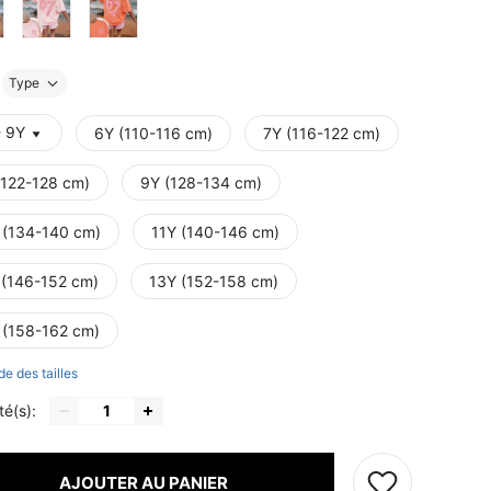
Type
- 9Y
6Y (110-116 cm)
7Y (116-122 cm)
(122-128 cm)
9Y (128-134 cm)
 (134-140 cm)
11Y (140-146 cm)
 (146-152 cm)
13Y (152-158 cm)
 (158-162 cm)
de des tailles
té(s):
AJOUTER AU PANIER