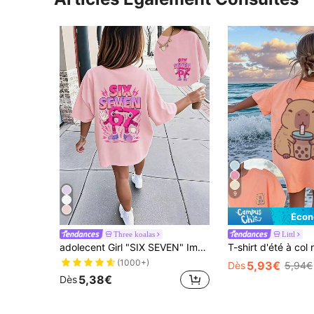
9
Écon
Three koalas
Littl
adolecent Girl "SIX SEVEN" Imprimé numérique rose T-shirt de dessin animé, convient pour le port quotidien, le style de rue, les événements, le Top d'été polyvalent et décontracté pour les filles
(1000+)
5,93€
Dès
5,94€
5,38€
Dès