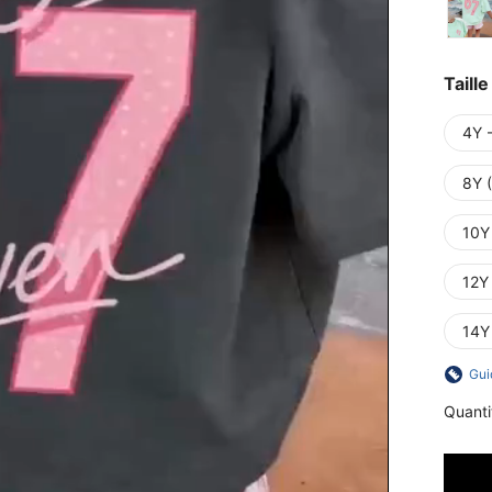
Taille
4Y 
8Y 
10Y
12Y
14Y
Gui
Quanti