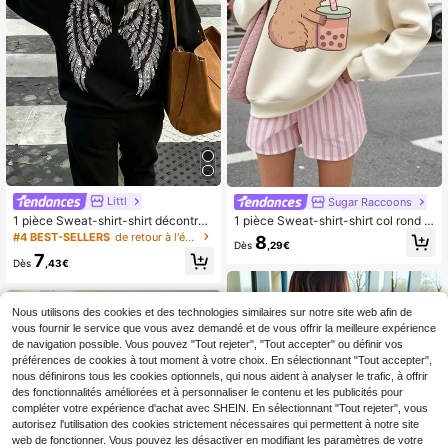
Littl
Sugar Raccoons
1 pièce Sweat-shirt-shirt décontrac
1 pièce Sweat-shirt-shirt col rond i
té imprimé pour préadolescentes, d
mprimé cactus pour préadolescente
#4 BEST-SELLERS
de retour à l'école Sweats pour filles préadolesce
8
Dès
,29€
oublure thermique, manches longue
s, Sweat-shirt-shirt pull chaud pour
7
s, vêtements d'étudiant pour l'auto
l'école, automne/hiver
Dès
,43€
mne/l'hiver
Nous utilisons des cookies et des technologies similaires sur notre site web afin de
vous fournir le service que vous avez demandé et de vous offrir la meilleure expérience
de navigation possible. Vous pouvez "Tout rejeter", "Tout accepter" ou définir vos
préférences de cookies à tout moment à votre choix. En sélectionnant "Tout accepter",
nous définirons tous les cookies optionnels, qui nous aident à analyser le trafic, à offrir
des fonctionnalités améliorées et à personnaliser le contenu et les publicités pour
compléter votre expérience d'achat avec SHEIN. En sélectionnant "Tout rejeter", vous
autorisez l'utilisation des cookies strictement nécessaires qui permettent à notre site
Afficher les articles similaires en stock
web de fonctionner. Vous pouvez les désactiver en modifiant les paramètres de votre