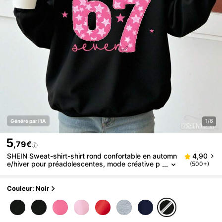
1/6
Généré par l'IA
5
,79€
SHEIN Sweat-shirt-shirt rond confortable en automn
4,90
e/hiver pour préadolescentes, mode créative p
(500+)
ersonnalisée, minimaliste chic avec imprimé gra
phique slogan lettre étoile rose 67
Couleur: Noir