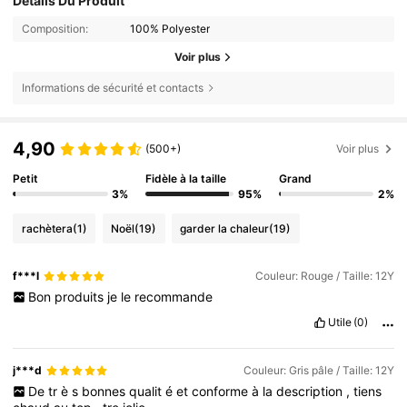
Détails Du Produit
Composition:
100% Polyester
Voir plus
Informations de sécurité et contacts
4,90
(500+)
Voir plus
Petit
Fidèle à la taille
Grand
3%
95%
2%
rachètera
(1)
Noël
(19)
garder la chaleur
(19)
f***l
Couleur: Rouge / Taille: 12Y
Bon
produits
je
le
recommande
Utile
(0)
j***d
Couleur: Gris pâle / Taille: 12Y
De
tr
è
s
bonnes
qualit
é
et
conforme
à
la
description
,
tiens