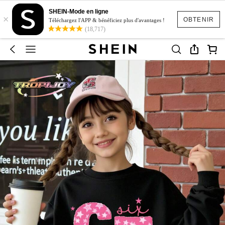
SHEIN-Mode en ligne
×
OBTENIR
Téléchargez l'APP & bénéficiez plus d'avantages !
(18,717)