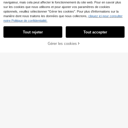
navigateur, mais cela peut affecter le fonctionnement du site web. Pour en savoir plus
sur les cookies que nous utilisons et pour ajuster vos paramètres de cookies
optionnels, veuillez sélectionner "Gérer les cookies". Pour plus d'informations sur la
manière dont nous traitons les données que nous collectons,
cliquez ici pour consulter
notre Politique de confidentialité.
Tout rejeter
Tout accepter
Désolés, ce produit est épuisé.
HOLIDAY KIDS
SHEIN Sweat-shirt ample à col ras-
1 pièce Sweat-shirt col rond imprim
Gérer les cookies
EN RUPTURE DE STOCK
du-cou en tricot texturé torsadé, pol
é décontracté pour adolecent girls
9
(100+)
Dès
,89€
-1%
9,99€
yvalent et décontracté, pour jeunes
pour l'automne/l'hiver, vêtements d
7
filles
e jeunesse, parfait pour les jeunes
Dès
,99€