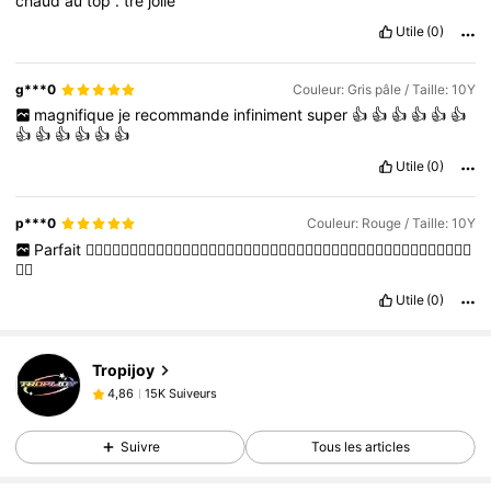
chaud
au
top
.
tre
jolie
Utile
(0)
g***0
Couleur: Gris pâle / Taille: 10Y
magnifique
je
recommande
infiniment
super
👍
👍
👍
👍
👍
👍
👍
👍
👍
👍
👍
👍
Utile
(0)
p***0
Couleur: Rouge / Taille: 10Y
Parfait
👍🏻👍🏻👍🏻👍🏻👍🏻👍🏻👍🏻👍🏻👍🏻👍🏻👍🏻👍🏻👍🏻👍🏻👍🏻👍🏻👍🏻👍🏻👍🏻👍🏻👍🏻👍🏻
👍🏻
Utile
(0)
15K Suiveurs
4,86
Tropijoy
15K Suiveurs
4,86
c***2
est en train de naviguer
15K Suiveurs
4,86
Suivre
Tous les articles
15K Suiveurs
4,86