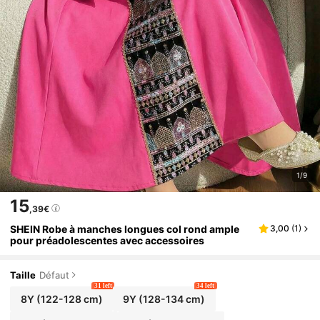
1/9
15
,39€
SHEIN Robe à manches longues col rond ample
3,00
(
1
)
pour préadolescentes avec accessoires
Taille
Défaut
31 left
34 left
8Y
(122-128 cm)
9Y
(128-134 cm)