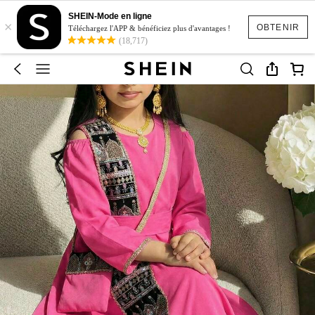
SHEIN-Mode en ligne
×
OBTENIR
Téléchargez l'APP & bénéficiez plus d'avantages !
(18,717)