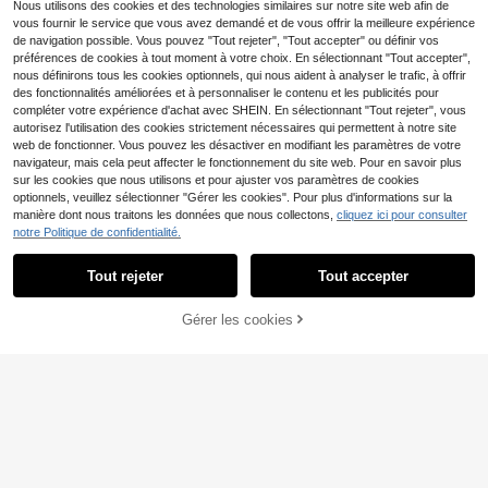
Nous utilisons des cookies et des technologies similaires sur notre site web afin de
vous fournir le service que vous avez demandé et de vous offrir la meilleure expérience
de navigation possible. Vous pouvez "Tout rejeter", "Tout accepter" ou définir vos
préférences de cookies à tout moment à votre choix. En sélectionnant "Tout accepter",
nous définirons tous les cookies optionnels, qui nous aident à analyser le trafic, à offrir
des fonctionnalités améliorées et à personnaliser le contenu et les publicités pour
compléter votre expérience d'achat avec SHEIN. En sélectionnant "Tout rejeter", vous
autorisez l'utilisation des cookies strictement nécessaires qui permettent à notre site
web de fonctionner. Vous pouvez les désactiver en modifiant les paramètres de votre
navigateur, mais cela peut affecter le fonctionnement du site web. Pour en savoir plus
sur les cookies que nous utilisons et pour ajuster vos paramètres de cookies
optionnels, veuillez sélectionner "Gérer les cookies". Pour plus d'informations sur la
manière dont nous traitons les données que nous collectons,
cliquez ici pour consulter
notre Politique de confidentialité.
Tout rejeter
Tout accepter
MODELY Kids
Robe polo décontractée pour retour
SHEIN Robe à 3 couches style gâte
Gérer les cookies
14
à l'école pour filles avec broderie d
12
CRAQUEZ DES MAINTENANT
au en mousseline de perles imprimé
AJOUTER AU PANIER
,53€
Dès
,49€
-10%
13,99€
e lettre, manches courtes, col, style
e à pois pour jeunes filles, convient
sportif, convient aux filles de 4 à 12
pour les vacances d'été
ans, tissu stretch doux et confortabl
e, silhouette en A, robe plissée élég
ante et à la mode pour l'école ou les
activités extérieures