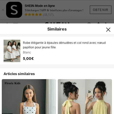
SHEIN-Mode en ligne
×
OBTENIR
Téléchargez l'APP & bénéficiez plus d'avantages !
(18,717)
Similaires
Robe élégante à épaules dénudées et col rond avec nœud
papillon pour jeune fille
Blanc
5,00€
Articles similaires