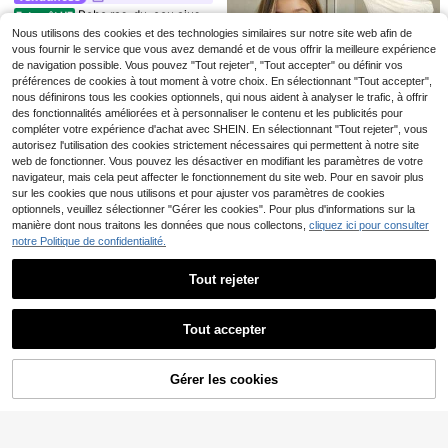
Robe de vacances et de voyage à c
Robe de princesse élégante et vinta
Robe ras-du-cou ajusté
#5 BEST-SELLERS
de Midi Robes pour filles
Entrepôt UE
10
Dès
,88€
-1%
10,99€
ol licou plissé de couleur unie pour
ge à pois jaune clair pour jeunes fill
e aux rayures arc-en-ciel colorées
#1 BEST-SELLERS
de Multicolore Robes pour filles
Nous utilisons des cookies et des technologies similaires sur notre site web afin de
10
préadolescente
es, convenant aux occasions formel
pour préadolescentes, convient po
Dès
,49€
-14%
12,22€
vous fournir le service que vous avez demandé et de vous offrir la meilleure expérience
5
les, sorties, vacances, tenues déco
ur les vacances d'été, la plage, ass
Dès
,93€
de navigation possible. Vous pouvez "Tout rejeter", "Tout accepter" ou définir vos
ntractées, assortie aux tenues de s
ortie aux tenues de sœurs
préférences de cookies à tout moment à votre choix. En sélectionnant "Tout accepter",
œur/famille, jolie tenue pour filles
nous définirons tous les cookies optionnels, qui nous aident à analyser le trafic, à offrir
des fonctionnalités améliorées et à personnaliser le contenu et les publicités pour
compléter votre expérience d'achat avec SHEIN. En sélectionnant "Tout rejeter", vous
autorisez l'utilisation des cookies strictement nécessaires qui permettent à notre site
web de fonctionner. Vous pouvez les désactiver en modifiant les paramètres de votre
navigateur, mais cela peut affecter le fonctionnement du site web. Pour en savoir plus
sur les cookies que nous utilisons et pour ajuster vos paramètres de cookies
optionnels, veuillez sélectionner "Gérer les cookies". Pour plus d'informations sur la
manière dont nous traitons les données que nous collectons,
cliquez ici pour consulter
5
notre Politique de confidentialité.
Firerie Kids
Tout rejeter
Firerie Kids Robe bustier
Entrepôt UE
en dentelle élégante et décontract
#1 BEST-SELLERS
de Beige Robes pour filles
Afficher les articles similaires en stock
Voir tout
ée pour jeune fille, avec ourlet fron
13
cé, beige
,36€
13,49€
Tout accepter
Désolés, ce produit est épuisé.
7
7
Pitira
Pitira Robe rose à ligne
DRMZ Kids
Entrepôt UE
SHEIN SLAYR KIDS
Gérer les cookies
EN RUPTURE DE STOCK
A en maille brodée de fleurs pour pr
14
Robe longue à bretelles fines impri
SHEIN Robe à bretelles
,99€
Entrepôt UE
éadolescentes, col rond, longueur g
mé floral rose pour filles préadolesc
11
fines imprimé floral mode pour fille
#5 BEST-SELLERS
de Multicolore Robes pour filles
enou, élégante et mignonne, convie
,43€
entes printemps/été
préadolescente pour les vacances
nt pour les fêtes, mariages, occasio
(100+)
ns formelles, sorties