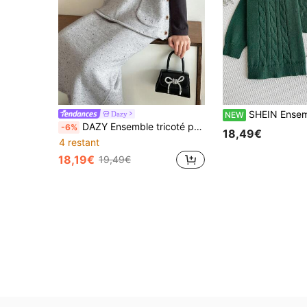
SHEIN Ensemble de pull tricoté à câbles vert foncé pour fille préadolescente, à la fois él
Dazy
NEW
DAZY Ensemble tricoté pour préadolescentes, Top à encolure ronde sans manches avec décoration de poche et jupe plissée, vêtements pour la rentrée scolaire
-6%
18,49€
4 restant
18,19€
19,49€