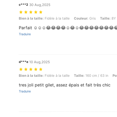
c***2
30 Aug,2025
Bien à la taille: Fidèle à la taille, Couleur: Gris, Taille: 8Y
Bien à la taille:
Fidèle à la taille
Couleur:
Gris
Taille:
8Y
Parfait ☺️☺️☺️😂😂😂😂☺️😂☺️😂😂😂😂😂😂😂
Traduire
d***e
10 Aug,2025
Bien à la taille: Fidèle à la taille, Taille: 160 cm / 63 in, Poids: 38 kg 
Bien à la taille:
Fidèle à la taille
Taille:
160 cm / 63 in
Po
tres joli petit gilet, assez épais et fait très chic
Traduire