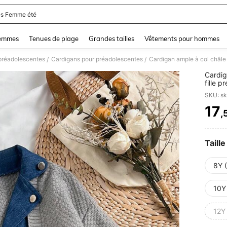
s Femme été
and down arrow keys to navigate search Dernière recherche and Rechercher et Tr
femmes
Tenues de plage
Grandes tailles
Vêtements pour hommes
 préadolescentes
Cardigans pour préadolescentes
/
/
Cardig
fille 
l'autom
SKU: s
17
,
PR
Taille
8Y 
10Y
12Y