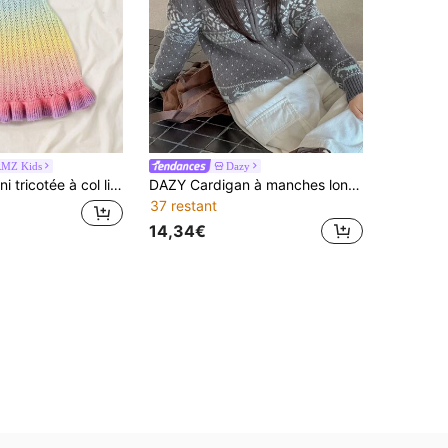
MZ Kids
Dazy
uveau style pour fille préadolescente, vacances, carnaval, thé de l'après-midi, plage, croisière, vacances en ville, superposition automne/hiver
DAZY Cardigan à manches longues avec motif vintage pour préadolescentes
37 restant
14,34€