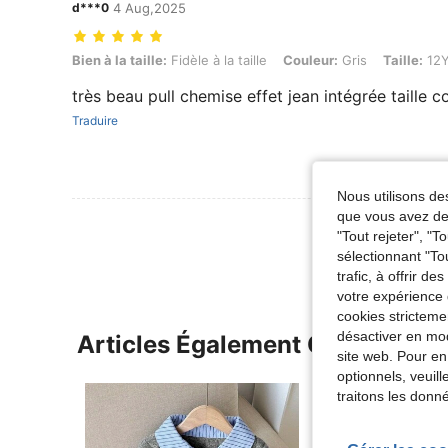
d***0
4 Aug,2025
Bien à la taille: Fidèle à la taille, Couleur: Gris, Taille: 12Y
Bien à la taille:
Fidèle à la taille
Couleur:
Gris
Taille:
12
très beau pull chemise effet jean intégrée taille 
Traduire
Nous utilisons des
que vous avez dem
Voir Plus D
"Tout rejeter", "
sélectionnant "To
trafic, à offrir d
votre expérience 
cookies stricteme
désactiver en mod
Articles Également Consultés
site web. Pour en
optionnels, veuil
traitons les donn