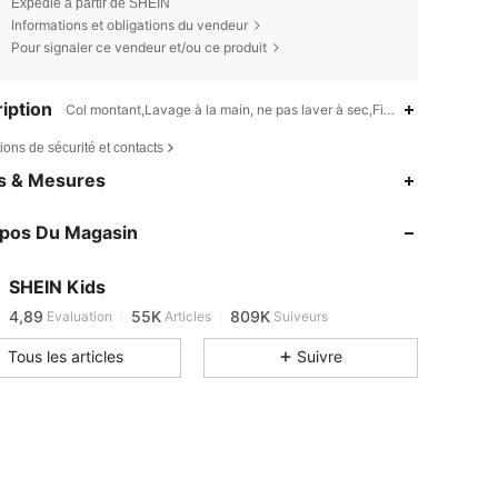
Expédié à partir de SHEIN
Informations et obligations du vendeur
Pour signaler ce vendeur et/ou ce produit
iption
Col montant,Lavage à la main, ne pas laver à sec,Fin de l'automne (
ions de sécurité et contacts
4,89
55K
809K
es & Mesures
4,89
55K
809K
opos Du Magasin
4,89
55K
809K
4,89
55K
809K
SHEIN Kids
4,89
55K
809K
Evaluation
Articles
Suiveurs
z***a
est en train de naviguer
4,89
55K
809K
Tous les articles
Suivre
4,89
55K
809K
4,89
55K
809K
4,89
55K
809K
4,89
55K
809K