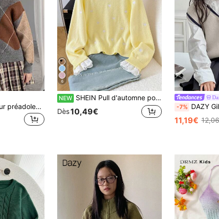
6
SHEIN Pull d'automne pour fille pré-ado avec patchwork, broderie cœur et ourlet à volants
Da
NEW
DAZY pull col V pour préadolescentes, automne
DAZY Gilet tr
-7%
10,49€
Dès
11,19€
12,0