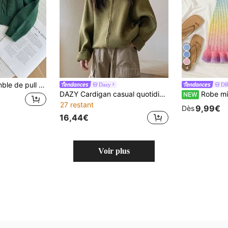
4
égant et confortable, convient pour la maison, les courses et les rassemblements,
Dazy
DR
DAZY Cardigan casual quotidien pour préadolescentes
Robe mini tricotée à col licou avec nœud et volants multicouches, no
NEW
27 restant
9,99€
Dès
16,44€
Voir plus