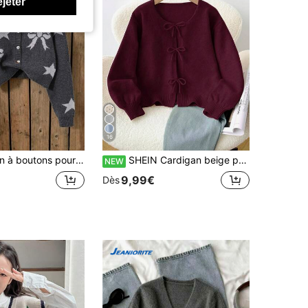
ejeter
16
 anthracite, motif jacquard nœud et cœur, manches longues, vêtements de rentrée scolaire, automne, Halloween
SHEIN Cardigan beige pour préadolescentes, pull d'automne décontracté pour les vacances et la rentrée, minimaliste et confortable, col rond, manches longues, nœud papillon, pull d'hiver pour préadolescentes, à pois
NEW
9,99€
Dès