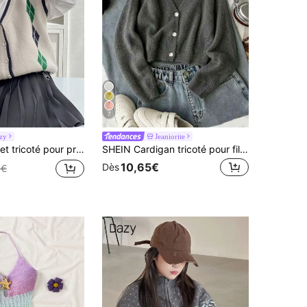
7
zy
Jeaniorite
icoté pour préadolescentes
SHEIN Cardigan tricoté pour fille préadolescente automne/hiver, design unique avec texture duveteuse, mettant en valeur le goût unique de la mode des filles, convient pour les moments en famille, les fêtes, les activités de plein air, les rassemblements de vacances comme Halloween et Noël
10,65€
Dès
6€