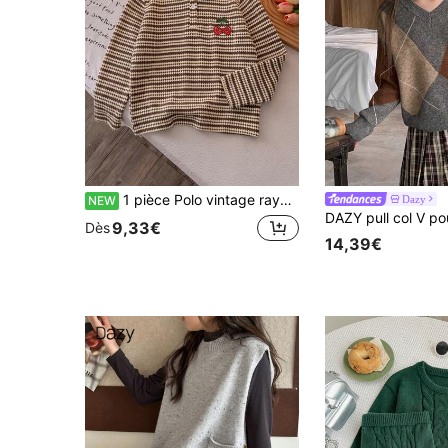
1 pièce Polo vintage rayé pour filles, col avec broderie de cerise mignonne, Top tricoté printemps/automne
Dazy
NEW
9,33€
Dès
14,39€