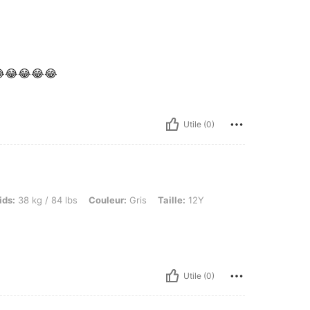
😂😂😂😂😂
Utile (0)
/ 84 lbs, Couleur: Gris, Taille: 12Y
ids:
38 kg / 84 lbs
Couleur:
Gris
Taille:
12Y
Utile (0)