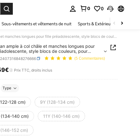
0
0
ouver. Press Enter to select.
Sous-vêtements et vêtements de nuit
Sports & Extérieur
Enfants
Cardigan ample à col châle et manches longues pour fille préadolescente, style blocs de couleurs, pour l'automne et l'hiver
an ample à col châle et manches longues pour
préadolescente, style blocs de couleurs, pour
ne et l'hiver
k2407316848276666
(5 Commentaires)
59€
ICE AND AVAILABILITY
Prix TTC, droits inclus
Type
(122-128 cm)
9Y (128-134 cm)
 (134-140 cm)
11Y (140-146 cm)
 (146-152 cm)