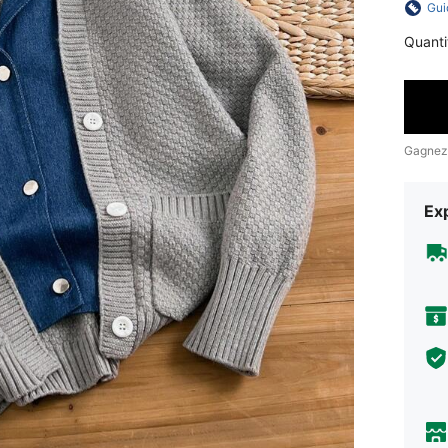
Gui
Quanti
Gagnez
Exp