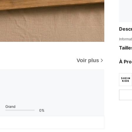
Descr
Informat
Taill
Voir plus
À Pr
Grand
0%