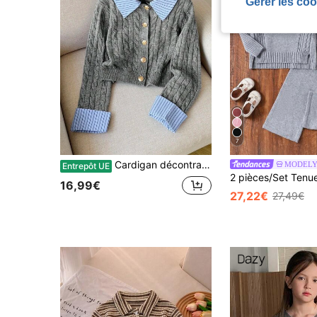
Gérer les coo
7
Cardigan décontracté à torsades pour fille préadolescente, élégant pull 2 en 1 à col revers pour la rentrée scolaire, style preppy d'automne, rayures, bleu gris
MODELY 
Entrepôt UE
16,99€
27,22€
27,49€