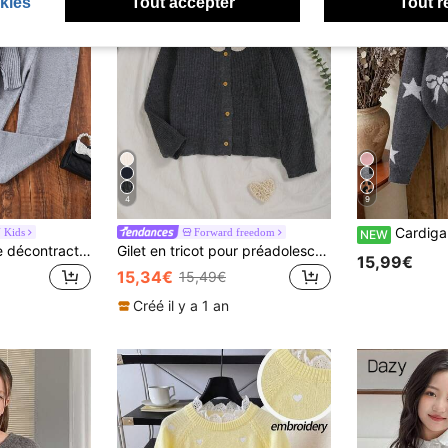
kies
Tout accepter
Tout r
4
9
Cardigan à boutons pour filles préadolescentes, gris
Kids
Forward freedom
NEW
2 pièces/Set Tenue décontractée mode pour préadolescentes, style lâche tricoté. Pull oversize de couleur unie avec pantalon évasé, automne
Gilet en tricot pour préadolescentes avec col brodé et boutons
15,99€
15,34€
15,49€
Créé il y a 1 an