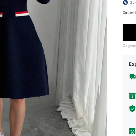
Gui
Quanti
Gagnez
Exp