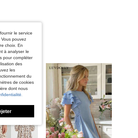
fournir le service
e. Vous pouvez
re choix. En
nt à analyser le
tés pour compléter
lisation des
uvez les
fonctionnement du
amètres de cookies
nière dont nous
fidentialité.
ejeter