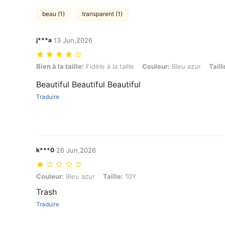
beau (1)
transparent (1)
j***a
13 Jun,2026
Bien à la taille: Fidèle à la taille, Couleur: Bleu azur, Taille: 10Y
Bien à la taille:
Fidèle à la taille
Couleur:
Bleu azur
Taill
Beautiful Beautiful Beautiful
Traduire
k***0
26 Jun,2026
Couleur: Bleu azur, Taille: 10Y
Couleur:
Bleu azur
Taille:
10Y
Trash
Traduire