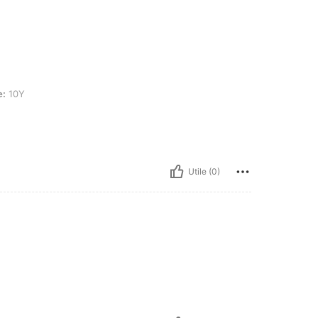
e:
10Y
Utile (0)