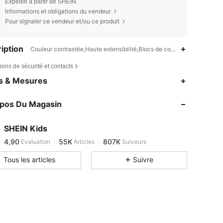
Expédié à partir de SHEIN
Informations et obligations du vendeur
Pour signaler ce vendeur et/ou ce produit
iption
Couleur contrastée,Haute extensibilité,Blocs de couleur
ions de sécurité et contacts
4,90
55K
807K
es & Mesures
4,90
55K
807K
opos Du Magasin
4,90
55K
807K
4,90
55K
807K
SHEIN Kids
4,90
55K
807K
Evaluation
Articles
Suiveurs
1***e
est en train de naviguer
4,90
55K
807K
Tous les articles
Suivre
4,90
55K
807K
4,90
55K
807K
4,90
55K
807K
4,90
55K
807K