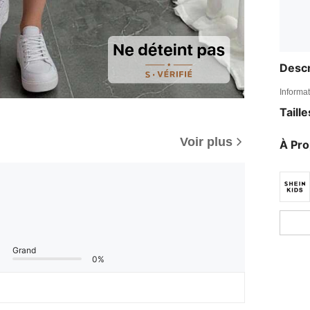
Descr
Informat
Taill
Voir plus
À Pr
Grand
0%