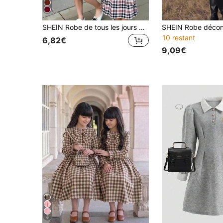
SHEIN Robe de tous les jours décontractée pour filles avec patchwork à carreaux et décoration de nœud
10 restant
6,82€
9,09€
8