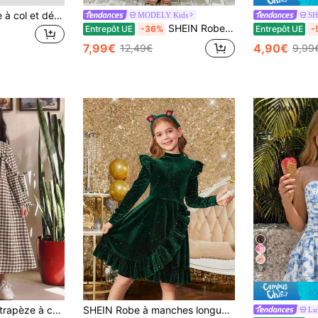
Robe décontractée à col et détails brodés pour préadolescentes, automne
MODELY Kids
SH
SHEIN Robe babydoll d'été décontractée pour préadolescentes, avec empiècement coloré, broderie ajourée et volant à l'ourlet. Robe de thé pour filles. Robe de printemps pour filles. Robe verte pour enfants. Robe vintage pour enfants
Entrepôt UE
-36%
Entrepôt UE
-
7,99€
4,90€
12,49€
9,99
9
pour fille préadolescente, convient pour le printemps, l'automne et l'hiver
SHEIN Robe à manches longues pour jeune fille, col rond, volants à l'ourlet, style minimaliste et confortable
Lu