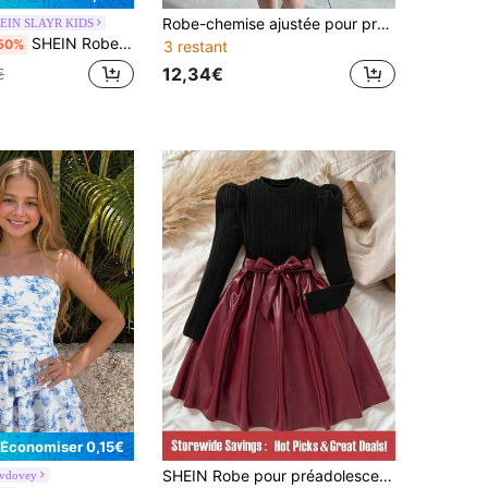
Robe-chemise ajustée pour préadolescentes avec jupe plissée, manches longues, décontractée et confortable
EIN SLAYR KIDS
SHEIN Robe ample sans manches à col rond, tissée, style vintage classique, rayée avec patchwork et fronces, coupe trapèze, rose, tenue assortie mère-fille pour fille préadolescente, décontractée pour la maison et les vacances
50%
3 restant
12,34€
€
Économiser 0,15€
SHEIN Robe pour préadolescente à col ras-du-cou, manches longues, tricot côtelé, patchwork, ourlet floral, bleu foncé, automne, élégante, soirée, fête, douce, féminine, cadeaux de Noël pour préadolescente
vdovey