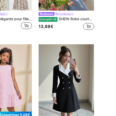
rlism
Luvdovey
Girlism Robe élégante pour fille pré-ado, imprimé léopard, manches longues, style décontracté downtown girl, col montant, manches lanternes, coupe trapèze, pour trajet quotidien, rentrée scolaire, automne et fête
SHEIN Robe courte à manches courtes pour préadolescentes, taille à cordon de serrage, jupe évasée à volants sur les côtés, 3 niveaux
Entrepôt UE
13,88€
Économiser 5,09€