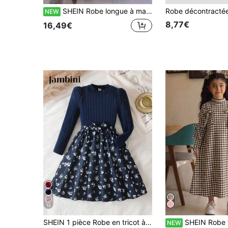
SHEIN Robe longue à manches longues à carreaux avec taille cintrée, nœud et col exagéré pour filles préadolescentes, automne/hiver
NEW
8,77€
16,49€
12
SHEIN 1 pièce Robe en tricot à manches longues avec patchwork floral pour filles, en matériau tricoté côtelé bleu marine avec manches bouffantes, bas bleu marine avec jupe à fleurs blanches, décoration de nœud à la taille. Le style global combine la douceur du tricot et la douceur des fleurs, avec une coupe slim, convenant pour la rentrée scolaire et le port quotidien.
SHEIN Robe trapèze à col montant, manches longues, décoration nœud, motif à carreaux, 
NEW