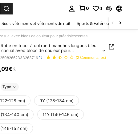
0
0
ouver. Press Enter to select.
Sous-vêtements et vêtements de nuit
Sports & Extérieur
Enfants
casual avec blocs de couleur pour préadolescentes
Robe en tricot à col rond manches longues bleu
 casual avec blocs de couleur pour
lescentes
k25082662333263716
(2 Commentaires)
,09€
ICE AND AVAILABILITY
Type
(122-128 cm)
9Y (128-134 cm)
 (134-140 cm)
11Y (140-146 cm)
 (146-152 cm)