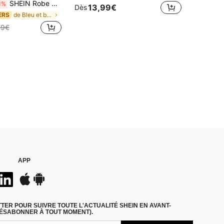
SHEIN Robe d'été décontractée pour préadolescentes, vacances, confortable, imprimé floral blanc et bleu, avec volants superposés. Robes pour adolescentes avec volants
1%
13,99€
Dès
de Bleu et blanc Robes pour filles
ERS
99€
APP
ER POUR SUIVRE TOUTE L'ACTUALITÉ SHEIN EN AVANT-
DÉSABONNER À TOUT MOMENT).