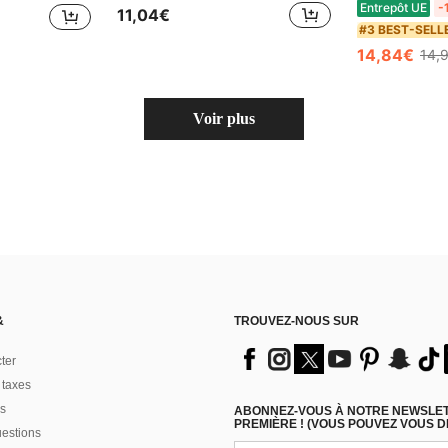
Entrepôt UE
-
11,04€
#3 BEST-SELL
14,84€
14,
Voir plus
&
TROUVEZ-NOUS SUR
ter
 taxes
s
ABONNEZ-VOUS À NOTRE NEWSLETT
PREMIÈRE ! (VOUS POUVEZ VOUS 
uestions