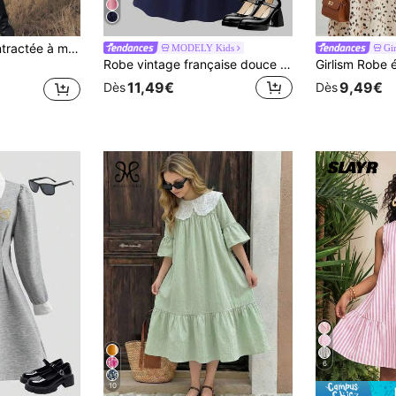
SHEIN Robe décontractée à manches longues et blocs de couleurs pour préadolescentes, robe d'école, robe Sweat-shirt, automne/hiver
MODELY Kids
Gi
Robe vintage française douce à col claudine Peter Pan, manches bouffantes 2 en 1, robe longue à taille cintrée pour jeune fille
11,49€
9,49€
Dès
Dès
6
10