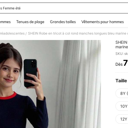
s Femme été
and down arrow keys to navigate search Dernière recherche and Rechercher et Tr
femmes
Tenues de plage
Grandes tailles
Vêtements pour hommes
préadolescentes
SHEIN Robe en tricot à col rond manches longues bleu marine 
/
SHEIN 
marine
préado
SKU: s
7
Dès
PR
Taille
8Y 
10Y
12Y