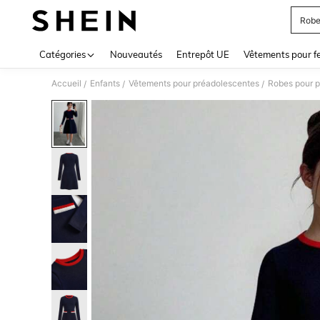
Robe
Use up 
Catégories
Nouveautés
Entrepôt UE
Vêtements pour 
Accueil
Enfants
Vêtements pour préadolescentes
Robes pour 
/
/
/