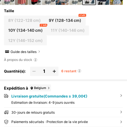
Taille
4 left
8Y
(122-128 cm)
9Y
(128-134 cm)
2 left
10Y
(134-140 cm)
11Y
(140-146 cm)
12Y
(146-152 cm)
Guide des tailles
À propos du stock
Quantité(s):
6 restant
Expédition à
Belgium
Livraison gratuite(Commandes ≥ 39,00€)
Estimation de livraison:
4-9 jours ouvrés
30-jours de retours gratuits
Paiements sécurisés · Protection de la vie privée