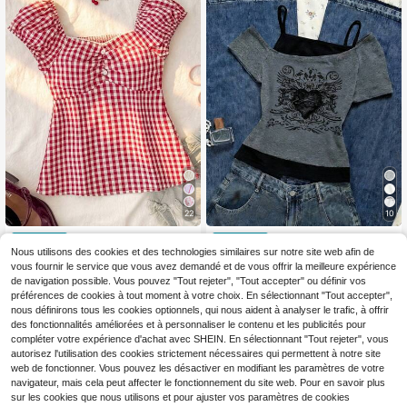
nts, incontournable de la rentrée sc
olaire, filles d'été, mode enfantine, s
tyle basique, style coréen printemp
s et été, mode enfantine quotidienn
e.
22
10
SHEIN Chemise à bretell
t-shirt décontracté 2 en
Entrepôt UE
Entrepôt UE
es à carreaux minimaliste et confort
1 pour préadolescentes. Ce t-shirt p
Nous utilisons des cookies et des technologies similaires sur notre site web afin de
9
6
,49€
Dès
,49€
able pour préadolescentes
résente des imprimés avec slogan e
vous fournir le service que vous avez demandé et de vous offrir la meilleure expérience
n lettres et graphiques de voiture, a
de navigation possible. Vous pouvez "Tout rejeter", "Tout accepter" ou définir vos
vec un design à manches courtes d
préférences de cookies à tout moment à votre choix. En sélectionnant "Tout accepter",
égagées aux épaules. Convient pou
nous définirons tous les cookies optionnels, qui nous aident à analyser le trafic, à offrir
r les activités de loisirs estivales, le
des fonctionnalités améliorées et à personnaliser le contenu et les publicités pour
s achats et la prise de photos.
compléter votre expérience d'achat avec SHEIN. En sélectionnant "Tout rejeter", vous
autorisez l'utilisation des cookies strictement nécessaires qui permettent à notre site
web de fonctionner. Vous pouvez les désactiver en modifiant les paramètres de votre
navigateur, mais cela peut affecter le fonctionnement du site web. Pour en savoir plus
sur les cookies que nous utilisons et pour ajuster vos paramètres de cookies