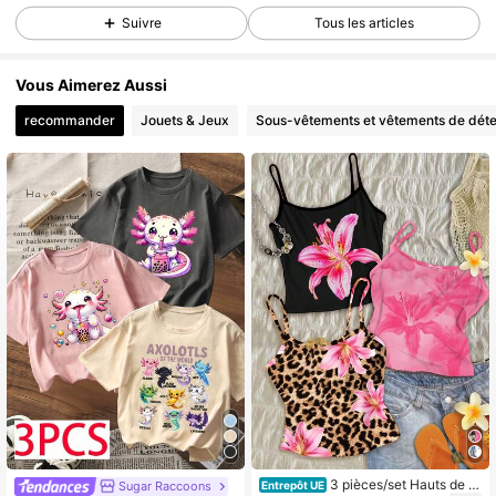
Suivre
Tous les articles
11K Suiveurs
4,74
11K Suiveurs
4,74
Vous Aimerez Aussi
11K Suiveurs
4,74
recommander
Jouets & Jeux
Sous-vêtements et vêtements de dét
11K Suiveurs
4,74
11K Suiveurs
4,74
11K Suiveurs
4,74
11K Suiveurs
4,74
11K Suiveurs
4,74
3 pièces/set Hauts de c
Sugar Raccoons
Entrepôt UE