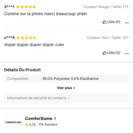
3***1
Couleur: Rouge / Taille: 11Y
Comme
sur
la
photo
merci
beaucoup
shein
Utile
(0)
s***5
Couleur: Noir / Taille: 10Y
duper
duper
duper
duper
cute
Utile
(0)
Détails Du Produit
Composition:
95.0% Polyester, 5.0% Élasthanne
Voir plus
Informations de sécurité et contacts
11K Suiveurs
4,74
Comfortlume
11K Suiveurs
4,74
c***3
est en train de naviguer
11K Suiveurs
4,74