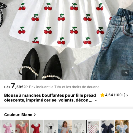
1/5
7
,59€
Prix incluant la TVA et les droits de douane
Dès
Blouse à manches bouffantes pour fille préad
4,64
(
100+
)
olescente, imprimé cerise, volants, décon
tractée, polyvalente, pour un port quotidi
en
Couleur: Blanc