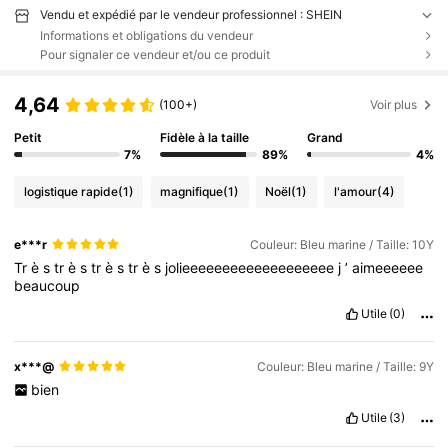
Vendu et expédié par le vendeur professionnel : SHEIN
Informations et obligations du vendeur
Pour signaler ce vendeur et/ou ce produit
4,64
(100+)
Voir plus
Petit
Fidèle à la taille
Grand
7%
89%
4%
logistique rapide
(1)
magnifique
(1)
Noël
(1)
l'amour
(4)
e***r
Couleur: Bleu marine / Taille: 10Y
Tr
è
s
tr
è
s
tr
è
s
tr
è
s
jolieeeeeeeeeeeeeeeeeee
j
’
aimeeeeee
beaucoup
Utile
(0)
x***@
Couleur: Bleu marine / Taille: 9Y
bien
Utile
(3)