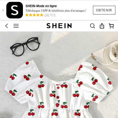
SHEIN-Mode en ligne
×
OBTENIR
Téléchargez l'APP & bénéficiez plus d'avantages !
(18,717)