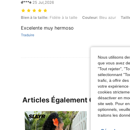
d***e
25 Jul,2026
Bien à la taille: Fidèle à la taille, Couleur: Bleu azur, Taille: 11Y
Bien à la taille:
Fidèle à la taille
Couleur:
Bleu azur
Taill
Excelente muy hermoso
Traduire
Nous utilisons des
que vous avez dem
Voir Plus D
"Tout rejeter", "
sélectionnant "To
trafic, à offrir d
votre expérience 
cookies stricteme
désactiver en mod
Articles Également Consultés
site web. Pour en
optionnels, veuil
traitons les donn