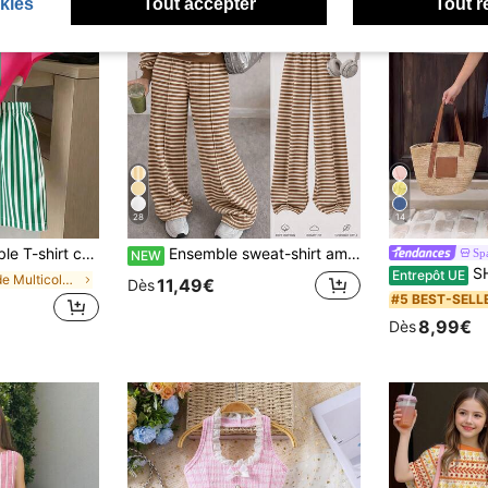
kies
Tout accepter
Tout r
28
14
n rouge & vert rétro créatif mode fraîche + short rayé vertical blanc & vert, styles confortables d'été et d'automne, tenue de sport quotidienne d'été
Ensemble sweat-shirt ample à manches longues et épaules tombantes, texture gaufre rayée marron, et pantalon large pour fille préadolescente, style minimaliste décontracté et polyvalent, adapté au port quotidien en automne/hiver, ambiance automnale, détente, mode hiver
Sp
NEW
SHEIN Sparklyn Ensem
Entrepôt UE
de Multicolore Ensembles pour filles préadolescent
11,49€
Dès
#5 BEST-SELL
8,99€
Dès