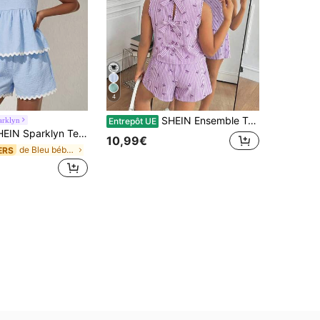
4
SHEIN Ensemble Top sans manches et short avec décoration de nœud pour préadolescentes
arklyn
Entrepôt UE
2 pièces texturée bleu clair pour préadolescentes, avec un Top à dos ouvert volant avec nœuds à bordure de dentelle et un short à taille élastique. Fabriqué dans un tissu léger avec une coupe évasée, parfait pour le quotidien et les loisirs.
10,99€
de Bleu bébé Ensembles pour filles préadolescentes
ERS