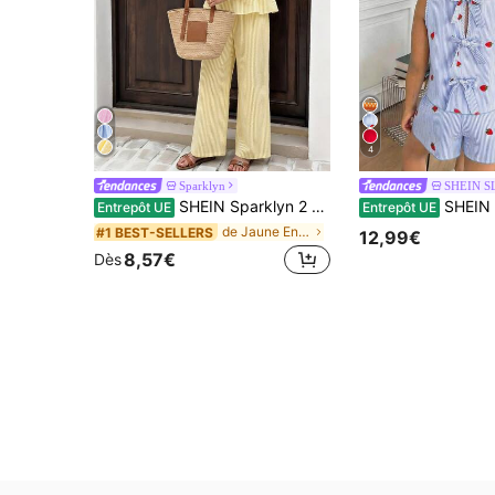
4
Sparklyn
SHEIN S
SHEIN Sparklyn 2 pièces/set Top à bretelles rayé élégant décontracté pour préadolescentes et pantalon assorti rayé, convient pour le quotidien, les déplacements, les loisirs, les vacances, les sorties entre amis
SHEIN Ensemble 2 pièces pour fille pré-ado, débardeur et sho
Entrepôt UE
Entrepôt UE
de Jaune Ensembles pour filles préadolescentes
#1 BEST-SELLERS
12,99€
8,57€
Dès