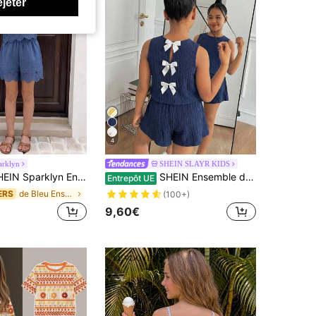
ejeter
4
arklyn
SHEIN SLAYR KIDS
ble débardeur et short décontracté pour préadolescentes, motif floral blanc sur tissu beige, convient pour les vacances, les occasions décontractées et sociales
SHEIN Ensemble débardeur à col rond avec nœud décoratif et short pour fille préadolescente
Entrepôt UE
de Bleu Ensembles pour filles préadolescentes
ERS
(100+)
9,60€