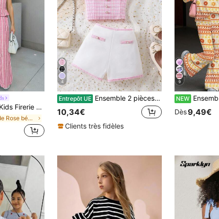
4
9
Ensemble 2 pièces élégant d'été pour fille avec camisole à col ras-du-cou en patchwork de dentelle, boutons de perle et nœud, et short contrastant
Ensemble 2 pièces pour fille pré-ado, style décontracté minimaliste et mignon, imprimé texturé rayur
ds
Entrepôt UE
NEW
ches rayé et pantalon droit pour les vacances des préadolescentes, style mode
10,34€
9,49€
Dès
de Rose bébé Ensembles pour filles préadolescentes
Clients très fidèles