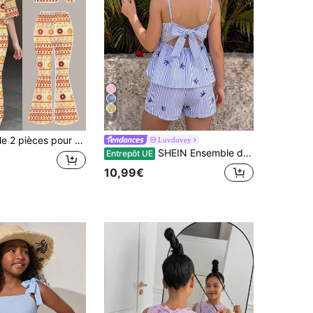
7
es & fleurs, palette de couleurs Maillard, manches courtes & pantalon long, convient pour l'été & l'automne, graphique, confortable, ensemble de tenue pour filles, Y2K, vintage, vacances, rentrée scolaire
Luvdovey
SHEIN Ensemble décontracté d'été pour vacances pour fille préadolescente, top camisole bleu à rayures avec nœud décoratif dans le dos et short ample
Entrepôt UE
10,99€