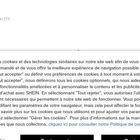
e:
11Y
Utile (0)
 cookies et des technologies similaires sur notre site web afin de vous 
andé et de vous offrir la meilleure expérience de navigation possibl
'avis
Tout accepter" ou définir vos préférences de cookies à tout moment à vot
ut accepter", nous définirons tous les cookies optionnels, qui nous aide
es fonctionnalités améliorées et à personnaliser le contenu et les publici
d'achat avec SHEIN. En sélectionnant "Tout rejeter", vous autorisez l'uti
nt nécessaires qui permettent à notre site web de fonctionner. Vous po
ifiant les paramètres de votre navigateur, mais cela peut affecter le 
 savoir plus sur les cookies que nous utilisons et pour ajuster vos par
lez sélectionner "Gérer les cookies". Pour plus d'informations sur la ma
ées que nous collectons,
cliquez ici pour consulter notre Politique de con