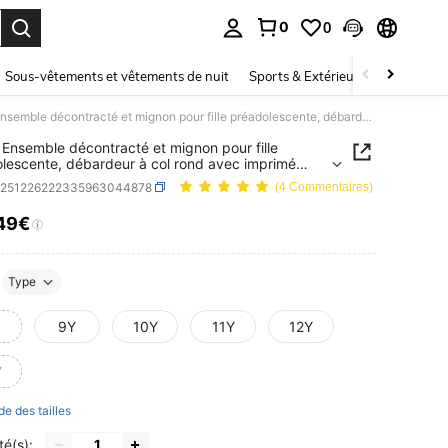
0
0
ouver. Press Enter to select.
Sous-vêtements et vêtements de nuit
Sports & Extérieur
Enfants
SHEIN Ensemble décontracté et mignon pour fille préadolescente, débardeur à col rond avec imprimé nœud rayé bleu et blanc et short, pour les vacances d'été
Ensemble décontracté et mignon pour fille
lescente, débardeur à col rond avec imprimé
ayé bleu et blanc et short, pour les vacances
k251226222335963044878
(4 Commentaires)
49€
ICE AND AVAILABILITY
Type
9Y
10Y
11Y
12Y
Y
de des tailles
té(s):