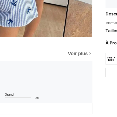
Descr
Informat
Taill
À Pr
Voir plus
Grand
0%