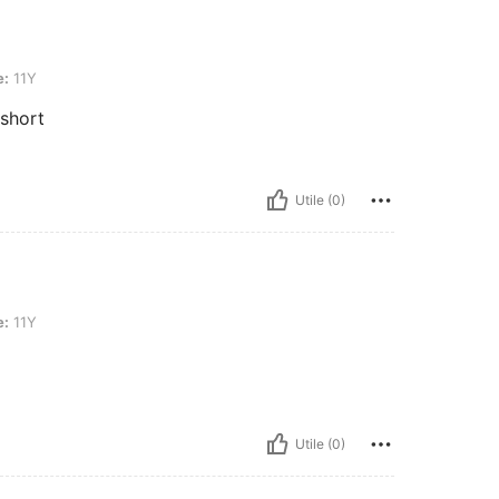
e:
11Y
 short
Utile (0)
e:
11Y
Utile (0)