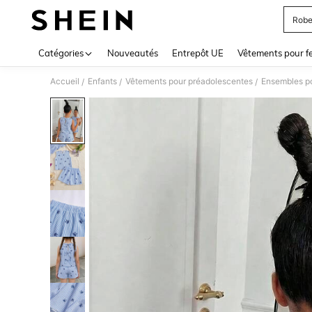
Robe
Use up 
Catégories
Nouveautés
Entrepôt UE
Vêtements pour 
Accueil
Enfants
Vêtements pour préadolescentes
Ensembles po
/
/
/