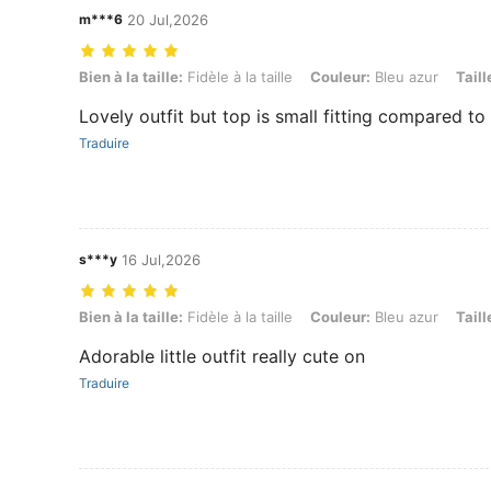
m***6
20 Jul,2026
Bien à la taille: Fidèle à la taille, Couleur: Bleu azur, Taille: 11Y
Bien à la taille:
Fidèle à la taille
Couleur:
Bleu azur
Taill
Lovely outfit but top is small fitting compared to
Traduire
s***y
16 Jul,2026
Bien à la taille: Fidèle à la taille, Couleur: Bleu azur, Taille: 11Y
Bien à la taille:
Fidèle à la taille
Couleur:
Bleu azur
Taill
Adorable little outfit really cute on
Traduire