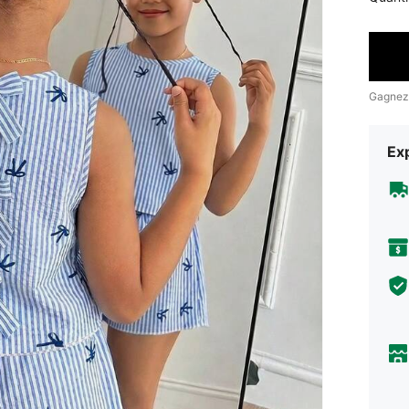
Gagnez
Exp