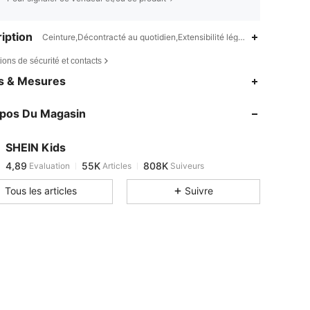
iption
Ceinture,Décontracté au quotidien,Extensibilité légère
ions de sécurité et contacts
4,89
55K
808K
es & Mesures
4,89
55K
808K
opos Du Magasin
4,89
55K
808K
4,89
55K
808K
SHEIN Kids
4,89
55K
808K
Evaluation
Articles
Suiveurs
3***1
est en train de naviguer
4,89
55K
808K
Tous les articles
Suivre
4,89
55K
808K
4,89
55K
808K
4,89
55K
808K
4,89
55K
808K