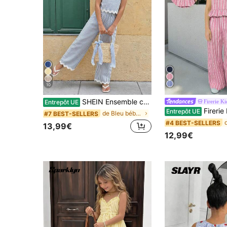
10
SHEIN Ensemble coordonné pour fille préadolescente avec débardeur sans manches à rayures blanches mignon et pantalon droit, élégant bohème pour vacances d'été, fête, vacances et décontracté
Firerie Ki
Entrepôt UE
Firerie Kids Firerie Kids Ensemble Top sans man
Entrepôt UE
de Bleu bébé Ensembles pour filles préadolescentes
#7 BEST-SELLERS
#4 BEST-SELLERS
13,99€
12,99€