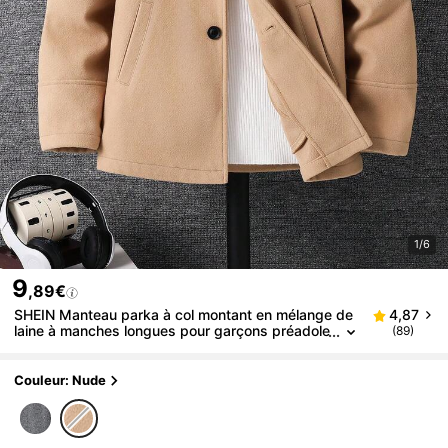
1/6
9
,89€
SHEIN Manteau parka à col montant en mélange de
4,87
laine à manches longues pour garçons préadole
(89)
scents, convient pour les déplacements, l'écol
e, les loisirs, les voyages, les sports, l'automne/l'hiv
er
Couleur: Nude