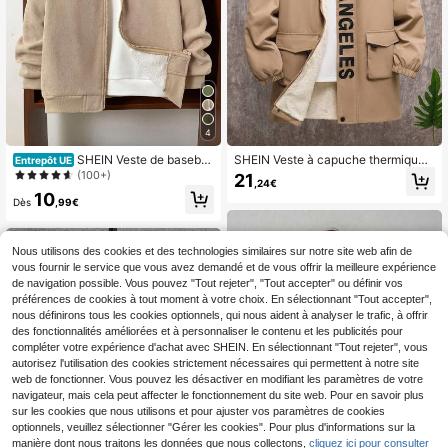
4
SHEIN Veste de baseball
SHEIN Veste à capuche thermique
Entrepôt UE
zippée en velours côtelé doublée d
épaisse avec graphique de lettre dé
(100+)
21
,24€
e sherpa pour préadolescents, conv
contractée pour garçons préadoles
10
ient pour être associée à un sweat-
cents, convient pour l'école, le jardi
Dès
,99€
shirt à capuche d'Halloween, un sw
n, la plage, l'anniversaire, l'automn
eat-shirt d'automne, une chemise, u
e/l'hiver
n sweat-shirt de garçon, un sweat-
Nous utilisons des cookies et des technologies similaires sur notre site web afin de
shirt à capuche, un pantalon de jog
vous fournir le service que vous avez demandé et de vous offrir la meilleure expérience
ging, convenant pour le trajet, l'écol
de navigation possible. Vous pouvez "Tout rejeter", "Tout accepter" ou définir vos
e, les activités décontractées, les s
ports, l'automne/l'hiver
préférences de cookies à tout moment à votre choix. En sélectionnant "Tout accepter",
nous définirons tous les cookies optionnels, qui nous aident à analyser le trafic, à offrir
des fonctionnalités améliorées et à personnaliser le contenu et les publicités pour
compléter votre expérience d'achat avec SHEIN. En sélectionnant "Tout rejeter", vous
Afficher les articles similaires en stock
Voir tout
autorisez l'utilisation des cookies strictement nécessaires qui permettent à notre site
web de fonctionner. Vous pouvez les désactiver en modifiant les paramètres de votre
navigateur, mais cela peut affecter le fonctionnement du site web. Pour en savoir plus
sur les cookies que nous utilisons et pour ajuster vos paramètres de cookies
optionnels, veuillez sélectionner "Gérer les cookies". Pour plus d'informations sur la
manière dont nous traitons les données que nous collectons,
cliquez ici pour consulter