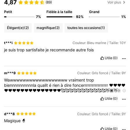
4,87
(89)
Voir plus
Petit
Fidèle à la taille
Grand
7%
92%
1%
Élégant(e)
(2)
magnifique
(2)
toutes les occasions
(1)
t***i
Couleur: Bleu marine / Taille: 10Y
je
suis
trop
sartisfaite
je
recommande
autre
fois
Utile
(0)
m***9
Couleur: Gris foncé / Taille: 9Y
Wawwwwwwwwwwwwwwwwww
vraiment
trop
biennnnnnnnnnla
qualit
é
rien
à
dire
foncerrrrrrrrrrrrrrrrr
❤️❤️❤️❤️
❤️❤️❤️❤️❤️❤️❤️❤️❤️❤️❤️❤️❤️❤️🥰🥰🥰🥰🥰🥰🥰🥰🥰🥰🥰👋🏾👋🏾
🥰🥰🥰🥰🥰🥰🥰🥰🥰🥰🥰
Utile
(0)
d***8
Couleur: Gris foncé / Taille: 9Y
Magique
🧙
Utile
(0)