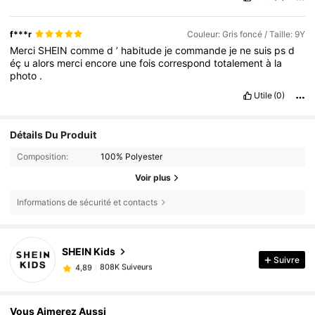
f***r
Couleur: Gris foncé / Taille: 9Y
Merci
SHEIN
comme
d
’
habitude
je
commande
je
ne
suis
ps
d
éç
u
alors
merci
encore
une
fois
correspond
totalement
à
la
photo
.
Utile
(0)
Détails Du Produit
Composition:
100% Polyester
Voir plus
Informations de sécurité et contacts
808K Suiveurs
4,89
SHEIN Kids
Suivre
808K Suiveurs
4,89
a***a
est en train de naviguer
808K Suiveurs
4,89
808K Suiveurs
4,89
Vous Aimerez Aussi