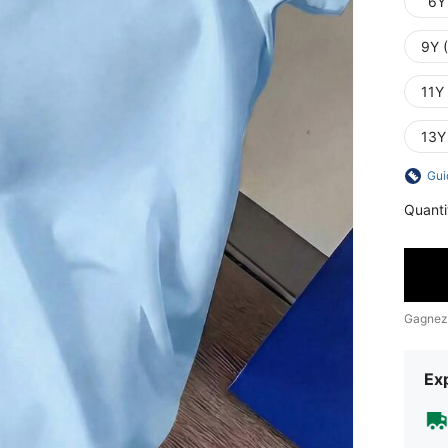
6Y
9Y 
11Y
13Y
Gui
Quanti
Gagnez
Exp