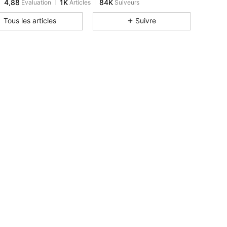
e***7
est en train de naviguer
4,88
1K
84K
Tous les articles
Suivre
4,88
1K
84K
4,88
1K
84K
4,88
1K
84K
4,88
1K
84K