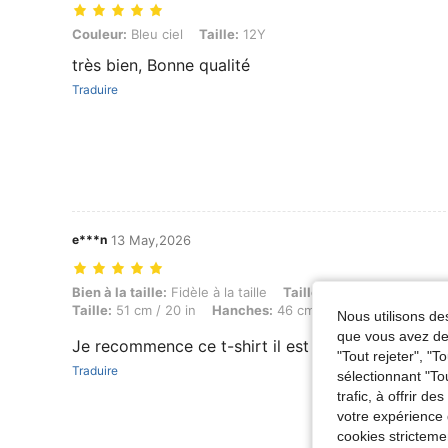
Couleur: Bleu ciel, Taille: 12Y
Couleur:
Bleu ciel
Taille:
12Y
très bien, Bonne qualité
Traduire
e***n
13 May,2026
Bien à la taille: Fidèle à la taille, Taille: 105 cm / 41 in, Poids: 18 kg
Bien à la taille:
Fidèle à la taille
Taille:
105 cm / 41 in
Po
Taille:
51 cm / 20 in
Hanches:
46 cm / 18 in
Couleur:
Ble
Nous utilisons des
que vous avez dem
Je recommence ce t-shirt il est magnifique mon fi
"Tout rejeter", "
Traduire
sélectionnant "To
trafic, à offrir d
votre expérience 
cookies stricteme