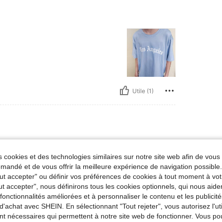
Utile (1)
 / 40 lbs, Buste: 55 cm / 22 in, Taille: 51 cm / 20 in, Hanches: 46 cm / 18 in, Couleur: 
ids:
18 kg / 40 lbs
Buste:
55 cm / 22 in
u ciel
Taille:
11Y
 cookies et des technologies similaires sur notre site web afin de vous 
andé et de vous offrir la meilleure expérience de navigation possibl
ls
Tout accepter" ou définir vos préférences de cookies à tout moment à vot
ut accepter", nous définirons tous les cookies optionnels, qui nous aide
es fonctionnalités améliorées et à personnaliser le contenu et les publici
d'achat avec SHEIN. En sélectionnant "Tout rejeter", vous autorisez l'uti
nt nécessaires qui permettent à notre site web de fonctionner. Vous po