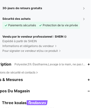
30-jours de retours gratuits
Sécurité des achats
Paiements sécurisés
Protection de la vie privée
Vendu par le vendeur professionnel : SHEIN
Expédié à partir de SHEIN
Informations et obligations du vendeur
Pour signaler ce vendeur et/ou ce produit
iption
Polyester,5% Élasthanne,Lavage à la main, ne pas laver à sec
ions de sécurité et contacts
4,88
1K
84K
es & Mesures
4,88
1K
84K
opos Du Magasin
4,88
1K
84K
4,88
1K
84K
Three koalas
4,88
1K
84K
Evaluation
Articles
Suiveurs