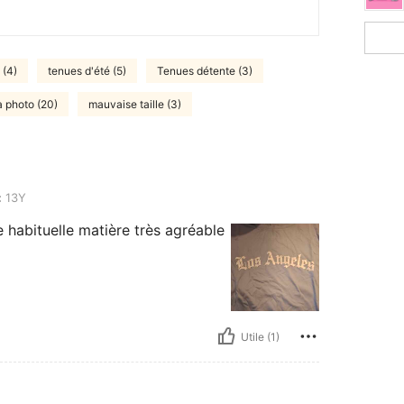
 (4)
tenues d'été (5)
Tenues détente (3)
la photo (20)
mauvaise taille (3)
:
13Y
e habituelle matière très agréable
Utile (1)