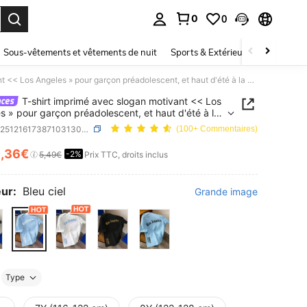
0
0
ouver. Press Enter to select.
Sous-vêtements et vêtements de nuit
Sports & Extérieur
Enfants
T-shirt imprimé avec slogan motivant << Los Angeles » pour garçon préadolescent, et haut d'été à la mode pour garçons
T-shirt imprimé avec slogan motivant << Los
s » pour garçon préadolescent, et haut d'été à la
pour garçons
SKU: sk251216173871031302328
(100+ Commentaires)
5
,36€
-2%
ICE AND AVAILABILITY
5,49€
Prix TTC, droits inclus
ur:
Bleu ciel
Grande image
Type