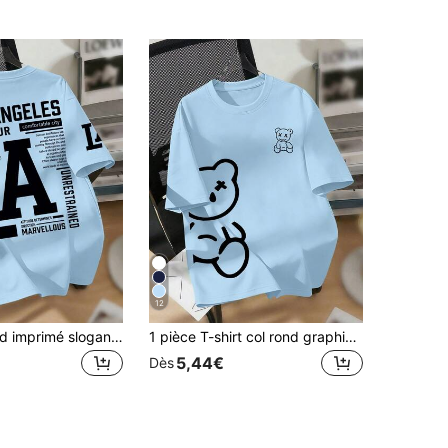
12
T-shirt col rond imprimé slogan LA pour adolescents, tee-shirt décontracté d'été, top doux, style de rue et tenue de vacances. Convient aux garçons et aux filles
1 pièce T-shirt col rond graphique pour garçons, design cool double ours (œil en X), coupe oversize, tissu doux et confortable - parfait pour le port quotidien au printemps/été,
5,44€
Dès