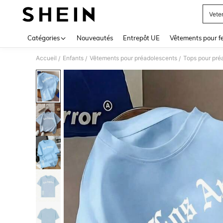
Vete
Use up 
Catégories
Nouveautés
Entrepôt UE
Vêtements pour 
Accueil
Enfants
Vêtements pour préadolescents
Tops pour pré
/
/
/