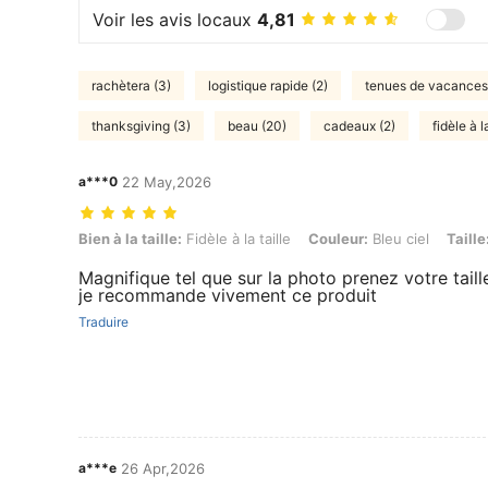
Voir les avis locaux
4,81
rachètera (3)
logistique rapide (2)
tenues de vacances
thanksgiving (3)
beau (20)
cadeaux (2)
fidèle à 
a***0
22 May,2026
Bien à la taille: Fidèle à la taille, Couleur: Bleu ciel, Taille: 13Y
Bien à la taille:
Fidèle à la taille
Couleur:
Bleu ciel
Taille
Magnifique tel que sur la photo prenez votre taill
je recommande vivement ce produit
Traduire
a***e
26 Apr,2026