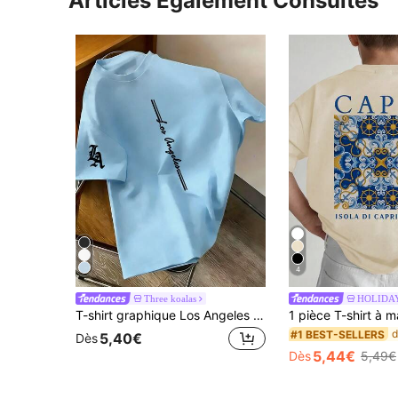
Articles Également Consultés
4
Three koalas
HOLIDA
T-shirt graphique Los Angeles pour pré-adolescent, tissu doux et confortable, convient pour les sports de plein air, les tenues décontractées, le streetwear, l'école, à la mode au printemps et en été
#1 BEST-SELLERS
5,40€
Dès
5,44€
Dès
5,49€