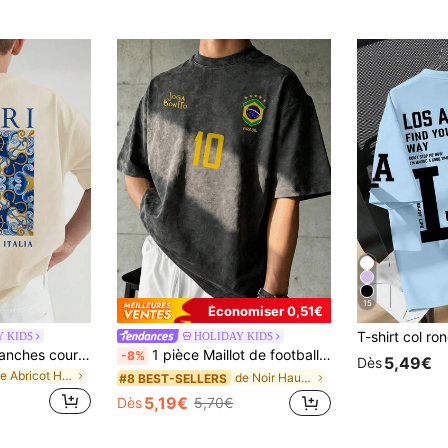
15
Économiser 0,51€
Y KIDS
HOLIDAY KIDS
1 pièce T-shirt à manches courtes pour pré-adolescent garçon, style de vacances rétro, Top décontracté ample beige avec imprimé lettre CAPRI et géométrique à l'arrière, polyvalent
1 pièce Maillot de football style Brésilien vintage noir & gris délavé pour garçon préadolescent, top Blokecore. Chiffre classique n°10 & impression 5 étoiles du Brésil, accent texte JOGA BONITO, oversize décontracté sportif street cool pour adolescents
-8%
5,49€
Dès
de Abricot Hauts pour préadolescents
de Noir Hauts pour préadolescents
#8 BEST-SELLERS
5,19€
Dès
5,70€