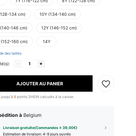
7Y (116-122 cm)
8Y (122-128 cm)
(128-134 cm)
10Y (134-140 cm)
 (140-146 cm)
12Y (146-152 cm)
 (152-160 cm)
14Y
de des tailles
té(s):
AJOUTER AU PANIER
 jusqu'à
6
points SHEIN calculés à la caisse.
édition à
Belgium
Livraison gratuite(Commandes ≥ 39,00€)
Estimation de livraison:
4-9 jours ouvrés