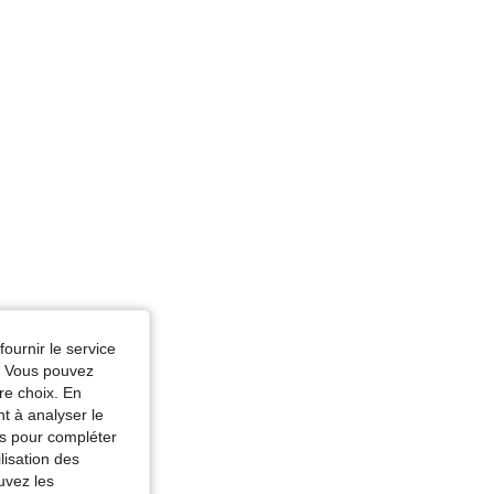
Bleu ciel, Taille: 11Y
fournir le service
e. Vous pouvez
re choix. En
nt à analyser le
tés pour compléter
lisation des
uvez les