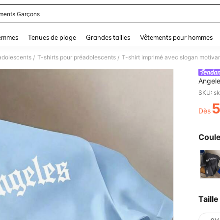
ments Garçons
and down arrow keys to navigate search Dernière recherche and Rechercher et Tr
femmes
Tenues de plage
Grandes tailles
Vêtements pour hommes
adolescents
T-shirts pour préadolescents
/
/
Angele
mode 
Dès
PR
Coule
Taille