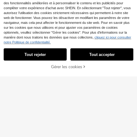
des fonctionnalités améliorées et à personnaliser le contenu et les publicités pour
compléter votre expérience d'achat avec SHEIN. En sélectionnant "Tout rejeter", vous
autorisez l'utilisation des cookies strictement nécessaires qui permettent à notre site
web de fonctionner. Vous pouvez les désactiver en modifiant les paramètres de votre
Égouttoir à vaisselle à 3
Entrepôt UE
navigateur, mais cela peut affecter le fonctionnement du site web. Pour en savoir plus
niveaux, égouttoir à vaisselle en aci
20
,57€
sur les cookies que nous utilisons et pour ajuster vos paramètres de cookies
er inoxydable avec égouttoir, peut p
lacer des assiettes, des bols, des ta
optionnels, veuillez sélectionner "Gérer les cookies". Pour plus d'informations sur la
sses, convient aux étagères de cuis
manière dont nous traitons les données que nous collectons,
cliquez ici pour consulter
ine, amovible - avec bac d'égoutta
notre Politique de confidentialité.
ge
Tout rejeter
Tout accepter
9
4/8 pièces Tapis de réfrigérateur mi
Gérer les cookies
AJOUTER AU PANIER
ni imprimé motif marguerite de petit
3
Dès
,93€
e taille - Petite taille (30cm*45cm/1
1.81in*17.72in) lavable, imperméabl
e, résistant à l'huile, convient pour l
es étagères de réfrigérateur mini, le
s étagères en verre de congélateur
mini, les tiroirs de cabinet mini et pl
us
4
SHEIN Basic living 1 pièce Noir Seul
Tige Porte-serviette Armoire Porte
#1 BEST-SELLERS
de Rangement suspendu à la porte
Dos type Support Suspendu Serviet