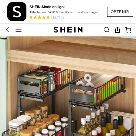
SHEIN-Mode en ligne
×
OBTENIR
Téléchargez l'APP & bénéficiez plus d'avantages !
(18,717)