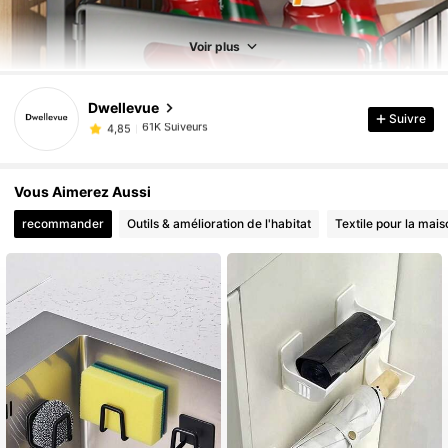
Voir plus
61K Suiveurs
4,85
Dwellevue
61K Suiveurs
4,85
Suivre
d***n
est en train de naviguer
61K Suiveurs
4,85
61K Suiveurs
4,85
Vous Aimerez Aussi
61K Suiveurs
4,85
recommander
Outils & amélioration de l'habitat
Textile pour la mais
61K Suiveurs
4,85
61K Suiveurs
4,85
61K Suiveurs
4,85
61K Suiveurs
4,85
61K Suiveurs
4,85
61K Suiveurs
4,85