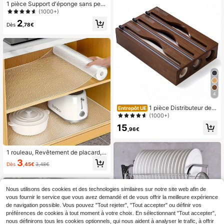
rétractable en plastique ABS. Étagè
1 pièce Support d'éponge sans perç
re de rangement pour l'organisation
age, Porte-éponge mural, Égouttoir
(1000+)
de la maison, s'adapte aux petits es
d'évier en acier inoxydable, Couleur
2
paces
aléatoire
Dès
,78€
4
1 pièce Distributeur de fi
Entrepôt UE
lm plastique en bambou marron, boî
(1000+)
te de rangement 3-en-1 pour papier
15
aluminium et papier alimentaire, taill
,96€
e 33*21*7cm, organisateur de tiroir
de cuisine
1 rouleau, Revêtement de placard,
Convient pour les placards, les tiroir
3
Dès
,45€
3,48€
s et les réfrigérateurs, Facile à netto
yer, Imperméable, Résistant à l'huil
e, Résistant à l'humidité, Anti-pouss
ière, Tapis de plan de travail de cuis
Nous utilisons des cookies et des technologies similaires sur notre site web afin de
ine, Organisateur de tiroir de meubl
vous fournir le service que vous avez demandé et de vous offrir la meilleure expérience
e, Décoration de la maison, Rangem
de navigation possible. Vous pouvez "Tout rejeter", "Tout accepter" ou définir vos
ent pour fête et Noël
préférences de cookies à tout moment à votre choix. En sélectionnant "Tout accepter",
nous définirons tous les cookies optionnels, qui nous aident à analyser le trafic, à offrir