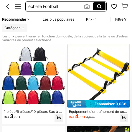
Echelle Sport
Sac à Dos
Recommander
Les plus populaires
Prix
Filtre
Sac De Sport
Catégorie
Les prix peuvent varier en fonction du modèle, de la couleur, de la taille ou d'autres
variantes du produit sélectionné.
Économiser 0,03€
1 pièce/5 pièces/10 pièces Sac à c
Équipement d'entraînement de coor
3
4
ordon en polyester, sac promotionn
dination en échelle d'agilité pour so
Dès
,88€
Dès
,66€
4,69€
el de rangement, sac d'événement
ccer, basketball, fitness incluant un
de marathon, sac à dos, sac de spor
e échelle souple, une échelle à mail
t, convient pour les voyages, le yog
les et une échelle de corde pour l'e