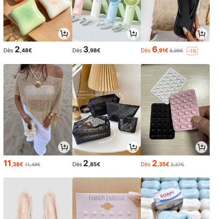
2
3
6
Dès
,48€
Dès
,98€
Dès
,91€
6,98€
-1%
11
2
2
,38€
Dès
,85€
Dès
,35€
11,49€
2,37€