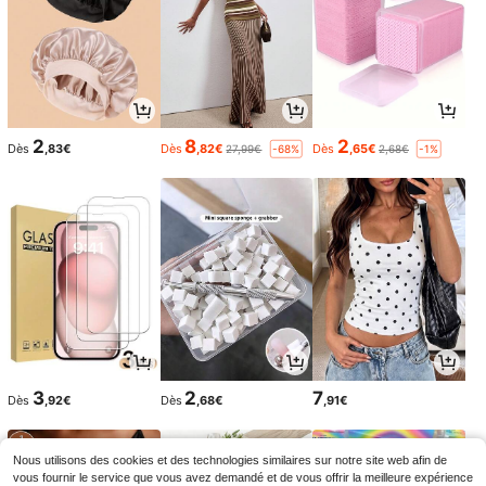
2
8
2
Dès
,83€
Dès
,82€
Dès
,65€
27,99€
2,68€
-68%
-1%
3
2
7
Dès
,92€
Dès
,68€
,91€
Nous utilisons des cookies et des technologies similaires sur notre site web afin de
vous fournir le service que vous avez demandé et de vous offrir la meilleure expérience