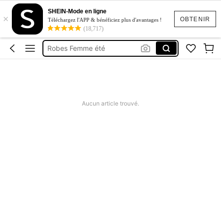
Maillot De Bain Femme
SHEIN-Mode en ligne
×
Squishy
OBTENIR
Téléchargez l'APP & bénéficiez plus d'avantages !
(18,717)
Maillot De Bain 2 Pieces
Robes Femme été
Short Femme été
Maillot De Bain Femme
Squishy
Aucun article trouvé.