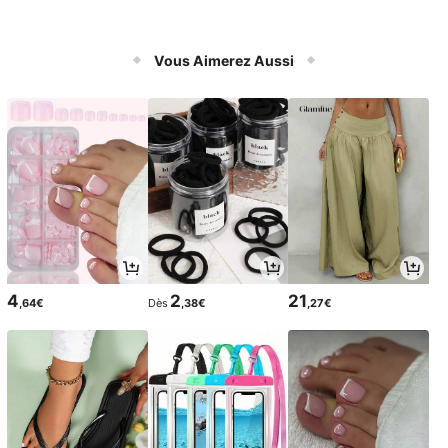
Vous Aimerez Aussi
4
2
21
,64€
Dès
,38€
,27€