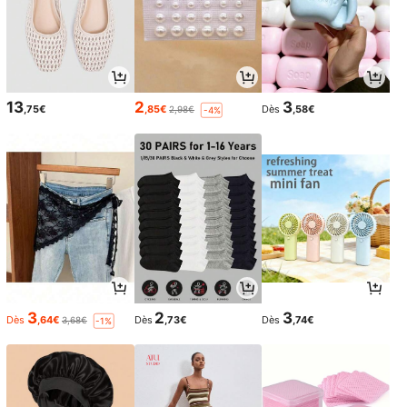
13
2
3
,75€
,85€
Dès
,58€
2,98€
-4%
3
2
3
Dès
,64€
Dès
,73€
Dès
,74€
3,68€
-1%