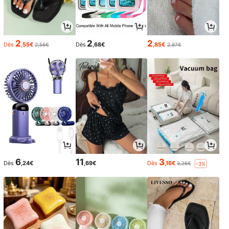
2
2
2
Dès
,55€
Dès
,68€
,85€
2,56€
2,87€
6
11
3
Dès
,24€
,69€
Dès
,16€
3,26€
-3%