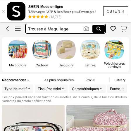
Trousse De Toilette
SHEIN-Mode en ligne
×
Trousse De Toilette Grande Taille
OBTENIR
Téléchargez l'APP & bénéficiez plus d'avantages !
(18,717)
Trousse à Maquillage
Sac De Plage
Pochette Plage
Trousse De Toilette
Polychlorures
Multicolore
Cartoon
Unicolore
Lettres
de vinyle
Recommander
Les plus populaires
Prix
Filtre
Type de motif
Tissu/matériel
Caractéristiques
Forme
Les prix peuvent varier en fonction du modèle, de la couleur, de la taille ou d'autres
variantes du produit sélectionné.