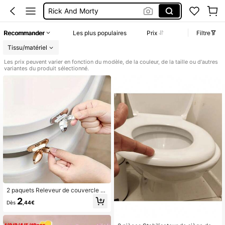
Abattant De Wc
Rehausseur Toilette
Recommander
Les plus populaires
Prix
Filtre
Toilette
Tissu/matériel
Les prix peuvent varier en fonction du modèle, de la couleur, de la taille ou d'autres
variantes du produit sélectionné.
2 paquets Releveur de couvercle d
e toilette - Crochet multifonction, g
2
Dès
,44€
ardez vos mains propres - Poignée
de releveur de couvercle, accessoir
es de salle de bain, frais et simple, c