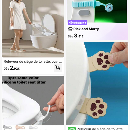
Rick and Morty
3
Dès
,51€
Releveur de siège de toilette, ouvre
-couvercle de toilette en silicone, r
2
Dès
,92€
ehausseur de siège de toilette main
s libres et réglable
Releveur de siège de toilette c
NEW