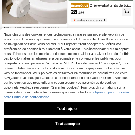
2 lève-abattants de toile
Entrepôt UE
tte créatifs en forme de tulipe, lève-
28
,45€
abattant durable, pour une utilisatio
n domestique sans contact avec les
2
autres vendeurs
mains lors de l'ouverture de l'abatta
nt.
Stabilisateur universel de siège de t
oilette, Coussin en caoutchouc anti
4
Nous utilisons des cookies et des technologies similaires sur notre site web afin de
,17€
-oscillation, Coussin absorbant les
vous fournir le service que vous avez demandé et de vous offrir la meilleure expérience
chocs silencieux, Accessoire de sall
de navigation possible. Vous pouvez "Tout rejeter", "Tout accepter" ou définir vos
e de bain, Frais et minimaliste, Cade
au de la Saint-Valentin, Décoration
préférences de cookies à tout moment à votre choix. En sélectionnant "Tout accepter",
de salle de bain, Décoration d'auto
nous définirons tous les cookies optionnels, qui nous aident à analyser le trafic, à offrir
mne
des fonctionnalités améliorées et à personnaliser le contenu et les publicités pour
compléter votre expérience d'achat avec SHEIN. En sélectionnant "Tout rejeter", vous
autorisez l'utilisation des cookies strictement nécessaires qui permettent à notre site
web de fonctionner. Vous pouvez les désactiver en modifiant les paramètres de votre
navigateur, mais cela peut affecter le fonctionnement du site web. Pour en savoir plus
sur les cookies que nous utilisons et pour ajuster vos paramètres de cookies
optionnels, veuillez sélectionner "Gérer les cookies". Pour plus d'informations sur la
manière dont nous traitons les données que nous collectons,
cliquez ici pour consulter
notre Politique de confidentialité.
Tout rejeter
1
1
2/3/4/6 pièces Rehausseur de sièg
e de toilette en forme de chat, poign
3
Tout accepter
Dès
,18€
ée de couvercle de toilette auto-ad
hésive, ouvre-couvercle de toilette
2 pièces Set de lève-siège de toilet
sans contact, accessoire de salle d