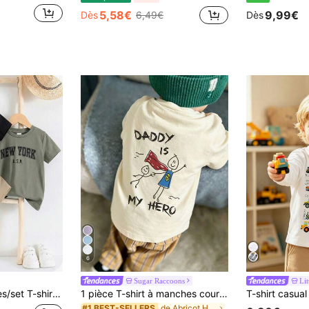
5,58€
9,99€
Dès
6,49€
Dès
6
Sugar Raccoons
Lit
t graphiques pour jeunes garçons, 3 designs différents, convient pour l'école et les sorties au printemps/été
1 pièce T-shirt à manches courtes avec imprimé graphique "Papa est mon héros" pour jeune garçon, Top pour enfants
de Abricot Hauts pour jeunes garçons
#1 BEST-SELLERS