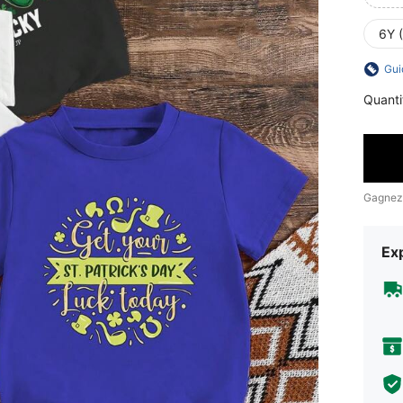
6Y 
Gui
Quanti
Gagnez
Exp