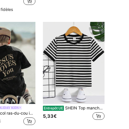
 fidèles
SHEIN Top manches courtes décontracté ample et polyvalent, rayé, pour jeunes garçons
LIDAY KIDS
Entrepôt UE
fants - Un t-shirt amusant conçu pour les jeunes aventuriers, toujours prêts à profiter des plaisirs de l'extérieur ! Vêtements pour enfants, t-shirt graphique pour garçons, Jésus vous aime
5,33€
€