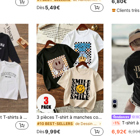
6,80€
5,49€
Dès
Clients très
SHEIN 3 pièces/Set T-shirts à manches longues col ras-du-cou avec imprimé lettres, imprimé lettres exquis et significatif, vivant et intéressant, tissu confortable et doux, convient pour le port quotidien, l'école, les sports, la maison et plus
3 pièces T-shirt à manches courtes col rond imprimé amusant décontracté pour jeune garçon, top d'été
HO
T-shirt à col ras-du-cou imprimé, manches courtes, décontracté pour l'été, convient aux garçons et aux en
-1%
de Dessin animé T-shirts pour jeunes garçons
#10 BEST-SELLERS
9,99€
6,92€
Dès
6,99