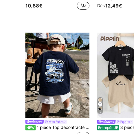
10,88€
12,49€
Dès
5
Mini Vibes
Pipplin
1 pièce Top décontracté pour jeune garçon, col rond, manches longues, imprimé drapeau de course et voiture de sport devant & derrière, Speed en anglais, style cool et ample, chemise décontractée polyvalente pour la maison, les sorties, en couche intérieure ou extérieure, t-shirt manches longues style street INS populaire pour enfants
3 pièces/set T-shirts tricotés col rond avec imprimé de lettres e
NEW
Entrepôt UE