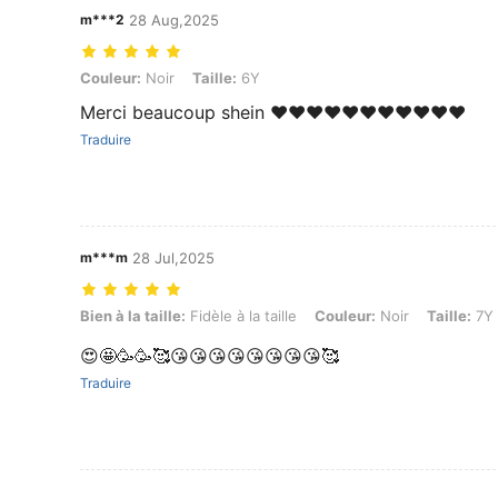
m***2
28 Aug,2025
Couleur: Noir, Taille: 6Y
Couleur:
Noir
Taille:
6Y
Merci beaucoup shein ❤️❤️❤️❤️❤️❤️❤️❤️❤️❤️❤️
Traduire
m***m
28 Jul,2025
Bien à la taille: Fidèle à la taille, Couleur: Noir, Taille: 7Y
Bien à la taille:
Fidèle à la taille
Couleur:
Noir
Taille:
7Y
😍🤩🥳🥳🥰😘😘😘😘😘😘😘😘🥰
Traduire