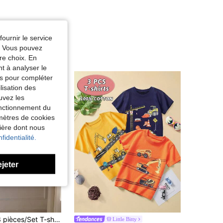
fournir le service
e. Vous pouvez
re choix. En
nt à analyser le
tés pour compléter
lisation des
uvez les
fonctionnement du
amètres de cookies
nière dont nous
fidentialité.
ejeter
ot, confortable, polyvalent, mode décontractée, mignon, motif dinosaure, style minimaliste basique, convient pour l'intérieur, l'extérieur, le quotidien, les sports, les jeux, les fêtes, la photographie, les vacances en automne/hiver
Little Bitty