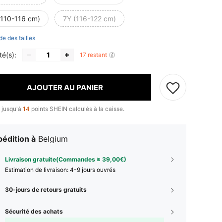
(110-116 cm)
7Y (116-122 cm)
de des tailles
té(s):
17 restant
AJOUTER AU PANIER
 jusqu'à
14
points SHEIN calculés à la caisse.
édition à
Belgium
Livraison gratuite(Commandes ≥ 39,00€)
Estimation de livraison:
4-9 jours ouvrés
30-jours de retours gratuits
Sécurité des achats