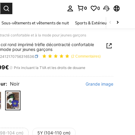
0
0
ouver. Press Enter to select.
Sous-vêtements et vêtements de nuit
Sports & Extérieur
Enfants
ntracté confortable et à la mode pour jeunes garçons
t col rond imprimé trèfle décontracté confortable
a mode pour jeunes garçons
k2412170756316536
(2 Commentaires)
99€
ICE AND AVAILABILITY
Prix incluant la TVA et les droits de douane
ur:
Noir
Grande image
(98-104 cm)
5Y (104-110 cm)