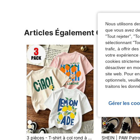
Nous utilisons des
que vous avez dem
Articles Également Consultés
"Tout rejeter", "
sélectionnant "To
trafic, à offrir d
votre expérience 
cookies stricteme
désactiver en mod
site web. Pour en
optionnels, veuil
traitons les donn
Gérer les coo
10
3 pièces - T-shirt à col rond à manches courtes avec imprimé graphique populaire pour jeune garçon, Top d'été