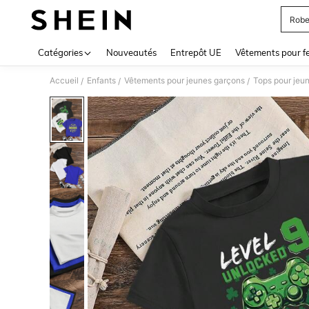
Robe
Use up 
Catégories
Nouveautés
Entrepôt UE
Vêtements pour 
Accueil
Enfants
Vêtements pour jeunes garçons
Tops pour jeu
/
/
/