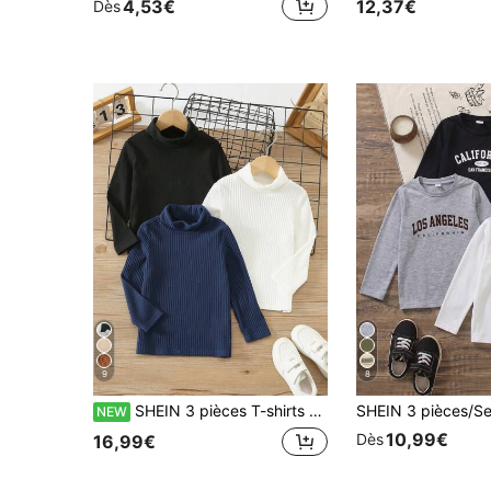
4,53€
12,37€
Dès
9
8
SHEIN 3 pièces T-shirts pour jeunes garçons
NEW
10,99€
Dès
16,99€