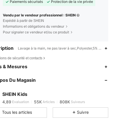
Paiements sécurisés
Protection de la vie privée
Vendu par le vendeur professionnel : SHEIN
Expédié à partir de SHEIN
Informations et obligations du vendeur
Pour signaler ce vendeur et/ou ce produit
iption
Lavage à la main, ne pas laver à sec,Polyester,5% Élasthanne
ions de sécurité et contacts
es & Mesures
4,89
55K
808K
4,89
55K
808K
opos Du Magasin
4,89
55K
808K
4,89
55K
808K
SHEIN Kids
4,89
55K
808K
Evaluation
Articles
Suiveurs
n***6
est en train de naviguer
4,89
55K
808K
Tous les articles
Suivre
4,89
55K
808K
4,89
55K
808K