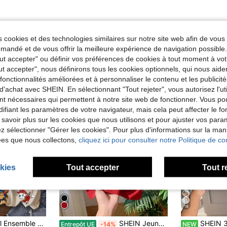
 cookies et des technologies similaires sur notre site web afin de vous 
andé et de vous offrir la meilleure expérience de navigation possibl
Tout accepter" ou définir vos préférences de cookies à tout moment à vot
ut accepter", nous définirons tous les cookies optionnels, qui nous aide
es fonctionnalités améliorées et à personnaliser le contenu et les publici
d'achat avec SHEIN. En sélectionnant "Tout rejeter", vous autorisez l'uti
nt nécessaires qui permettent à notre site web de fonctionner. Vous po
ifiant les paramètres de votre navigateur, mais cela peut affecter le 
 savoir plus sur les cookies que nous utilisons et pour ajuster vos par
lez sélectionner "Gérer les cookies". Pour plus d'informations sur la ma
ées que nous collectons,
cliquez ici pour consulter notre Politique de con
kies
Tout accepter
Tout r
18
SHEIN | PAW Patrol Ensemble de 3 t-shirts à manches courtes col rond pour jeune garçon, style décontracté minimaliste, coupe ample et confortable, imprimé motif dessin animé mignon classique, blocs de couleurs classique, motif chiot mignon, convient pour le printemps et l'été
SHEIN Jeune garçon T-shirt col rond à manches courtes d'été de couleur unie avec graphique d'excavatrice, t-shirt décontracté et confortable de style streetwear rouge pour garçons
SHEIN 3 pièces/Set T-shirt à manches longues col rond couleur unie pour garçons, ensemble de sous-couche en tric
Entrepôt UE
-14%
NEW