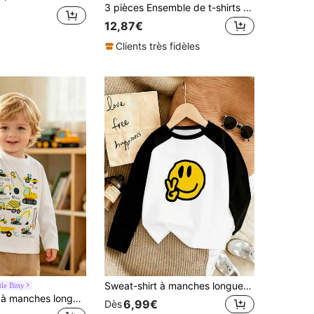
3 pièces Ensemble de t-shirts à manches courtes pour jeune garçon avec imprimé de pelleteuse de dessin animé, décontracté pour l'été
12,87€
Clients très fidèles
Sweat-shirt à manches longues pour garçons avec imprimé visage souriant, coupe ample, tissu doux, convient pour l'école, les vacances et les sorties, vêtements enfants adorables
tle Bitty
T-shirt casual à manches longues pour jeune garçon avec imprimé pelle mécanique, t-shirt graphique mode automne/hiver
6,99€
Dès